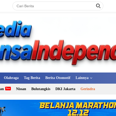
Olahraga
Tag Berita
Berita Otomotif
Lainnya
tan
Nissan
Bulutangkis
DKI Jakarta
Gerindra