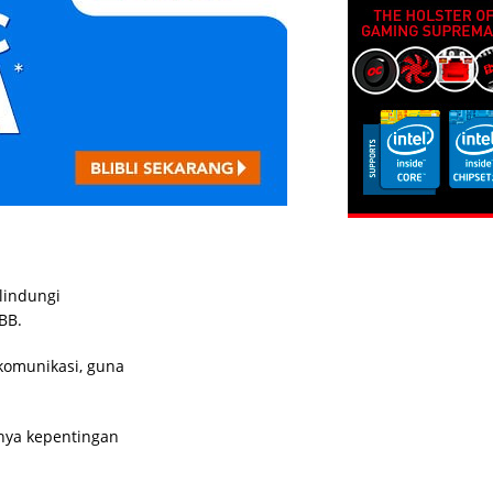
lindungi
BB.
komunikasi, guna
nya kepentingan