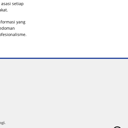
asasi setiap
akat.
formasi yang
 pedoman
fesionalisme.
gi.