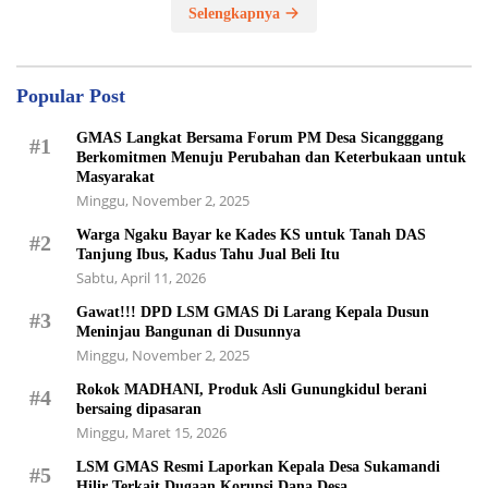
Selengkapnya
Popular Post
GMAS Langkat Bersama Forum PM Desa Sicangggang
#1
Berkomitmen Menuju Perubahan dan Keterbukaan untuk
Masyarakat
Minggu, November 2, 2025
Warga Ngaku Bayar ke Kades KS untuk Tanah DAS
#2
Tanjung Ibus, Kadus Tahu Jual Beli Itu
Sabtu, April 11, 2026
Gawat!!! DPD LSM GMAS Di Larang Kepala Dusun
#3
Meninjau Bangunan di Dusunnya
Minggu, November 2, 2025
Rokok MADHANI, Produk Asli Gunungkidul berani
#4
bersaing dipasaran
Minggu, Maret 15, 2026
LSM GMAS Resmi Laporkan Kepala Desa Sukamandi
#5
Hilir Terkait Dugaan Korupsi Dana Desa