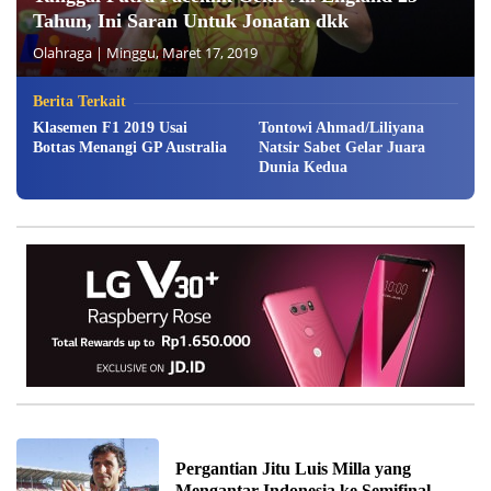
Tahun, Ini Saran Untuk Jonatan dkk
Olahraga
|
Minggu, Maret 17, 2019
Berita Terkait
Klasemen F1 2019 Usai
Tontowi Ahmad/Liliyana
Bottas Menangi GP Australia
Natsir Sabet Gelar Juara
Dunia Kedua
Pergantian Jitu Luis Milla yang
Mengantar Indonesia ke Semifinal