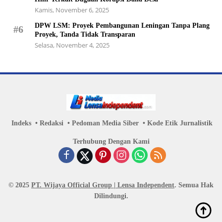
Kamis, November 6, 2025
DPW LSM: Proyek Pembangunan Leningan Tanpa Plang
#6
Proyek, Tanda Tidak Transparan
Selasa, November 4, 2025
Indeks
Redaksi
Pedoman Media Siber
Kode Etik Jurnalistik
Terhubung Dengan Kami
© 2025
PT. Wijaya Official Group | Lensa Independent
. Semua Hak
Dilindungi.