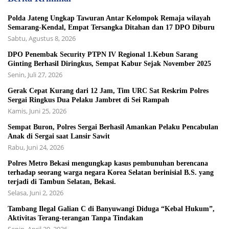
Polda Jateng Ungkap Tawuran Antar Kelompok Remaja wilayah
Semarang-Kendal, Empat Tersangka Ditahan dan 17 DPO Diburu
Sabtu, Agustus 8, 2026
DPO Penembak Security PTPN IV Regional 1.Kebun Sarang
Ginting Berhasil Diringkus, Sempat Kabur Sejak November 2025
Senin, Juli 27, 2026
Gerak Cepat Kurang dari 12 Jam, Tim URC Sat Reskrim Polres
Sergai Ringkus Dua Pelaku Jambret di Sei Rampah
Kamis, Juni 25, 2026
Sempat Buron, Polres Sergai Berhasil Amankan Pelaku Pencabulan
Anak di Sergai saat Lansir Sawit
Rabu, Juni 24, 2026
Polres Metro Bekasi mengungkap kasus pembunuhan berencana
terhadap seorang warga negara Korea Selatan berinisial B.S. yang
terjadi di Tambun Selatan, Bekasi.
Selasa, Juni 2, 2026
Tambang Ilegal Galian C di Banyuwangi Diduga “Kebal Hukum”,
Aktivitas Terang-terangan Tanpa Tindakan
Senin, April 20, 2026