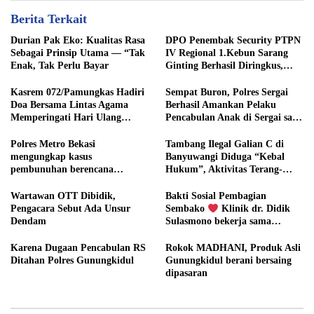
Berita Terkait
Durian Pak Eko: Kualitas Rasa
DPO Penembak Security PTPN
Sebagai Prinsip Utama — “Tak
IV Regional 1.Kebun Sarang
Enak, Tak Perlu Bayar
Ginting Berhasil Diringkus,
Sempat Kabur Sejak November
2025
Kasrem 072/Pamungkas Hadiri
Sempat Buron, Polres Sergai
Doa Bersama Lintas Agama
Berhasil Amankan Pelaku
Memperingati Hari Ulang
Pencabulan Anak di Sergai saat
Tahun (HUT) Bhayangkara ke-
Lansir Sawit
80 Polda DIY
Polres Metro Bekasi
Tambang Ilegal Galian C di
mengungkap kasus
Banyuwangi Diduga “Kebal
pembunuhan berencana
Hukum”, Aktivitas Terang-
terhadap seorang warga negara
terangan Tanpa Tindakan
Korea Selatan berinisial B.S.
Wartawan OTT Dibidik,
Bakti Sosial Pembagian
yang terjadi di Tambun
Pengacara Sebut Ada Unsur
Sembako
Klinik dr. Didik
Selatan, Bekasi.
Dendam
Sulasmono bekerja sama
dengan Pemuda ORSIBER
Karena Dugaan Pencabulan RS
Rokok MADHANI, Produk Asli
Ditahan Polres Gunungkidul
Gunungkidul berani bersaing
dipasaran