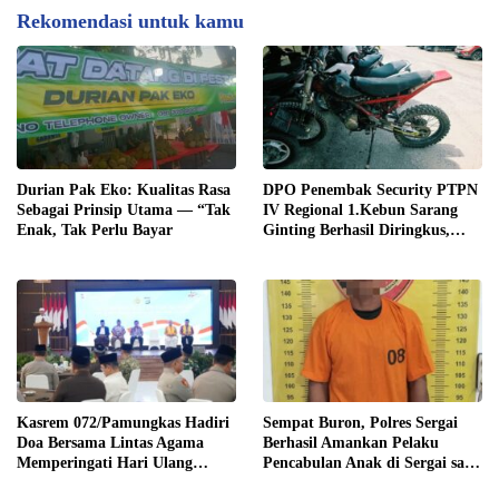
Rekomendasi untuk kamu
Durian Pak Eko: Kualitas Rasa
DPO Penembak Security PTPN
Sebagai Prinsip Utama — “Tak
IV Regional 1.Kebun Sarang
Enak, Tak Perlu Bayar
Ginting Berhasil Diringkus,
Sempat Kabur Sejak November
2025
Kasrem 072/Pamungkas Hadiri
Sempat Buron, Polres Sergai
Doa Bersama Lintas Agama
Berhasil Amankan Pelaku
Memperingati Hari Ulang
Pencabulan Anak di Sergai saat
Tahun (HUT) Bhayangkara ke-
Lansir Sawit