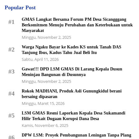
Popular Post
GMAS Langkat Bersama Forum PM Desa Sicangggang
#1
Berkomitmen Menuju Perubahan dan Keterbukaan untuk
Masyarakat
Minggu, November 2, 2025
Warga Ngaku Bayar ke Kades KS untuk Tanah DAS
#2
Tanjung Ibus, Kadus Tahu Jual Beli Itu
Sabtu, April 11, 2026
Gawat!!! DPD LSM GMAS Di Larang Kepala Dusun
#3
Meninjau Bangunan di Dusunnya
Minggu, November 2, 2025
Rokok MADHANI, Produk Asli Gunungkidul berani
#4
bersaing dipasaran
Minggu, Maret 15, 2026
LSM GMAS Resmi Laporkan Kepala Desa Sukamandi
#5
Hilir Terkait Dugaan Korupsi Dana Desa
Kamis, November 6, 2025
DPW LSM: Proyek Pembangunan Leningan Tanpa Plang
#6