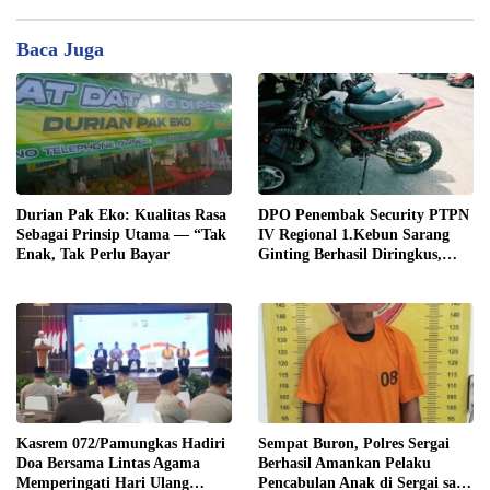
Baca Juga
Durian Pak Eko: Kualitas Rasa
DPO Penembak Security PTPN
Sebagai Prinsip Utama — “Tak
IV Regional 1.Kebun Sarang
Enak, Tak Perlu Bayar
Ginting Berhasil Diringkus,
Sempat Kabur Sejak November
2025
Kasrem 072/Pamungkas Hadiri
Sempat Buron, Polres Sergai
Doa Bersama Lintas Agama
Berhasil Amankan Pelaku
Memperingati Hari Ulang
Pencabulan Anak di Sergai saat