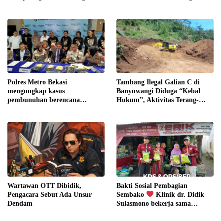
Tahun (HUT) Bhayangkara ke-
Lansir Sawit
80 Polda DIY
Polres Metro Bekasi
Tambang Ilegal Galian C di
mengungkap kasus
Banyuwangi Diduga “Kebal
pembunuhan berencana
Hukum”, Aktivitas Terang-
terhadap seorang warga negara
terangan Tanpa Tindakan
Korea Selatan berinisial B.S.
yang terjadi di Tambun
Selatan, Bekasi.
Wartawan OTT Dibidik,
Bakti Sosial Pembagian
Pengacara Sebut Ada Unsur
Sembako
Klinik dr. Didik
Dendam
Sulasmono bekerja sama
dengan Pemuda ORSIBER