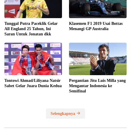
Tunggal Putra Paceklik Gelar
Klasemen F1 2019 Usai Bottas
All England 25 Tahun, Ini
Menangi GP Australia
Saran Untuk Jonatan dkk
Tontowi Ahmad/Liliyana Natsir
Pergantian Jitu Luis Milla yang
Sabet Gelar Juara Dunia Kedua
Mengantar Indonesia ke
Semifinal
Selengkapnya