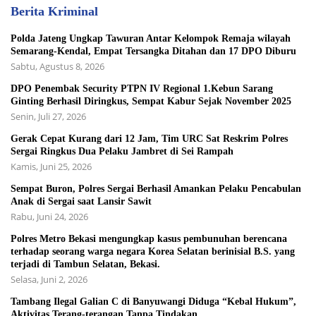
Berita Kriminal
Polda Jateng Ungkap Tawuran Antar Kelompok Remaja wilayah
Semarang-Kendal, Empat Tersangka Ditahan dan 17 DPO Diburu
Sabtu, Agustus 8, 2026
DPO Penembak Security PTPN IV Regional 1.Kebun Sarang
Ginting Berhasil Diringkus, Sempat Kabur Sejak November 2025
Senin, Juli 27, 2026
Gerak Cepat Kurang dari 12 Jam, Tim URC Sat Reskrim Polres
Sergai Ringkus Dua Pelaku Jambret di Sei Rampah
Kamis, Juni 25, 2026
Sempat Buron, Polres Sergai Berhasil Amankan Pelaku Pencabulan
Anak di Sergai saat Lansir Sawit
Rabu, Juni 24, 2026
Polres Metro Bekasi mengungkap kasus pembunuhan berencana
terhadap seorang warga negara Korea Selatan berinisial B.S. yang
terjadi di Tambun Selatan, Bekasi.
Selasa, Juni 2, 2026
Tambang Ilegal Galian C di Banyuwangi Diduga “Kebal Hukum”,
Aktivitas Terang-terangan Tanpa Tindakan