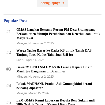
Selengkapnya
Popular Post
GMAS Langkat Bersama Forum PM Desa Sicangggang
#1
Berkomitmen Menuju Perubahan dan Keterbukaan untuk
Masyarakat
Minggu, November 2, 2025
Warga Ngaku Bayar ke Kades KS untuk Tanah DAS
#2
Tanjung Ibus, Kadus Tahu Jual Beli Itu
Sabtu, April 11, 2026
Gawat!!! DPD LSM GMAS Di Larang Kepala Dusun
#3
Meninjau Bangunan di Dusunnya
Minggu, November 2, 2025
Rokok MADHANI, Produk Asli Gunungkidul berani
#4
bersaing dipasaran
Minggu, Maret 15, 2026
LSM GMAS Resmi Laporkan Kepala Desa Sukamandi
#5
Hilir Terkait Dugaan Korupsi Dana Desa