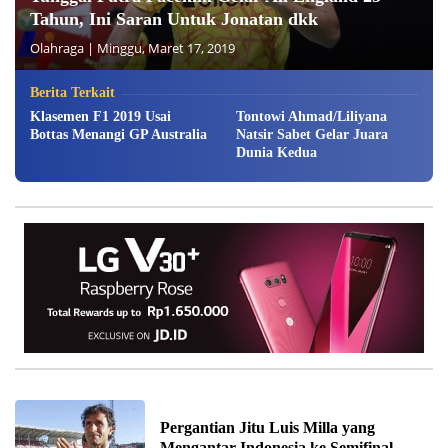
Tahun, Ini Saran Untuk Jonatan dkk
Olahraga
|
Minggu, Maret 17, 2019
Berita Terkait
Klasemen F1 2019 Usai
Tontowi Ahmad/Liliyana
Bottas Menangi GP Australia
Natsir Sabet Gelar Juara
Dunia Kedua
Pergantian Jitu Luis Milla yang
Mengantar Indonesia ke Semifinal