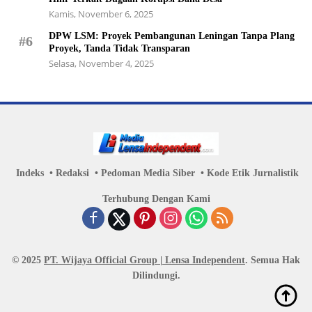
Kamis, November 6, 2025
DPW LSM: Proyek Pembangunan Leningan Tanpa Plang
#6
Proyek, Tanda Tidak Transparan
Selasa, November 4, 2025
Indeks
Redaksi
Pedoman Media Siber
Kode Etik Jurnalistik
Terhubung Dengan Kami
© 2025
PT. Wijaya Official Group | Lensa Independent
. Semua Hak
Dilindungi.