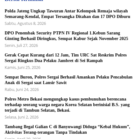
Polda Jateng Ungkap Tawuran Antar Kelompok Remaja wilayah
Semarang-Kendal, Empat Tersangka Ditahan dan 17 DPO Diburu
Sabtu, Agustus 8, 2026
DPO Penembak Security PTPN IV Regional 1.Kebun Sarang
Ginting Berhasil Diringkus, Sempat Kabur Sejak November 2025
Senin, Juli 27, 2026
Gerak Cepat Kurang dari 12 Jam, Tim URC Sat Reskrim Polres
Sergai Ringkus Dua Pelaku Jambret di Sei Rampah
Kamis, Juni 25, 2026
Sempat Buron, Polres Sergai Berhasil Amankan Pelaku Pencabulan
Anak di Sergai saat Lansir Sawit
Rabu, Juni 24, 2026
Polres Metro Bekasi mengungkap kasus pembunuhan berencana
terhadap seorang warga negara Korea Selatan berinisial B.S. yang
terjadi di Tambun Selatan, Bekasi.
Selasa, Juni 2, 2026
Tambang Ilegal Galian C di Banyuwangi Diduga “Kebal Hukum”,
Aktivitas Terang-terangan Tanpa Tindakan
Senin, April 20, 2026