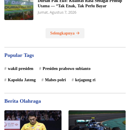
Durian Pak Eko: Kualitas Rasa Sebagai Prinsip
Utama — “Tak Enak, Tak Perlu Bayar
Jumat, Agustus 7, 2026
Selengkapnya
Popular Tags
wakil presiden
Presiden prabowo subianto
Kapolda Jateng
Mabes polri
kejagung ri
Berita Olahraga