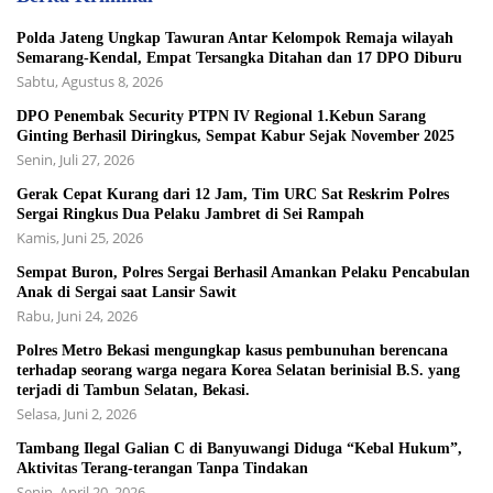
Polda Jateng Ungkap Tawuran Antar Kelompok Remaja wilayah
Semarang-Kendal, Empat Tersangka Ditahan dan 17 DPO Diburu
Sabtu, Agustus 8, 2026
DPO Penembak Security PTPN IV Regional 1.Kebun Sarang
Ginting Berhasil Diringkus, Sempat Kabur Sejak November 2025
Senin, Juli 27, 2026
Gerak Cepat Kurang dari 12 Jam, Tim URC Sat Reskrim Polres
Sergai Ringkus Dua Pelaku Jambret di Sei Rampah
Kamis, Juni 25, 2026
Sempat Buron, Polres Sergai Berhasil Amankan Pelaku Pencabulan
Anak di Sergai saat Lansir Sawit
Rabu, Juni 24, 2026
Polres Metro Bekasi mengungkap kasus pembunuhan berencana
terhadap seorang warga negara Korea Selatan berinisial B.S. yang
terjadi di Tambun Selatan, Bekasi.
Selasa, Juni 2, 2026
Tambang Ilegal Galian C di Banyuwangi Diduga “Kebal Hukum”,
Aktivitas Terang-terangan Tanpa Tindakan
Senin, April 20, 2026