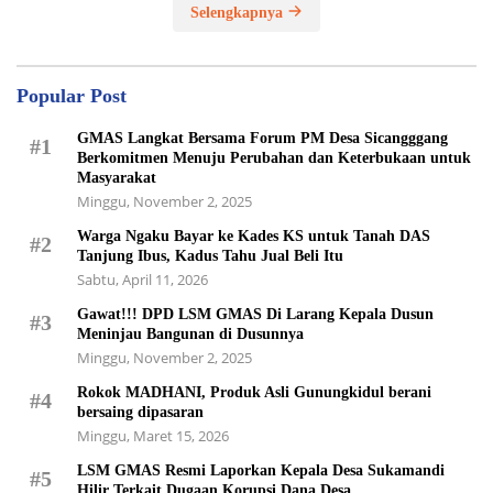
Selengkapnya
Popular Post
GMAS Langkat Bersama Forum PM Desa Sicangggang
#1
Berkomitmen Menuju Perubahan dan Keterbukaan untuk
Masyarakat
Minggu, November 2, 2025
Warga Ngaku Bayar ke Kades KS untuk Tanah DAS
#2
Tanjung Ibus, Kadus Tahu Jual Beli Itu
Sabtu, April 11, 2026
Gawat!!! DPD LSM GMAS Di Larang Kepala Dusun
#3
Meninjau Bangunan di Dusunnya
Minggu, November 2, 2025
Rokok MADHANI, Produk Asli Gunungkidul berani
#4
bersaing dipasaran
Minggu, Maret 15, 2026
LSM GMAS Resmi Laporkan Kepala Desa Sukamandi
#5
Hilir Terkait Dugaan Korupsi Dana Desa