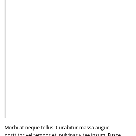
Morbi at neque tellus. Curabitur massa augue,
porttitor vel tempor et, pulvinar vitae ipsum. Fusce