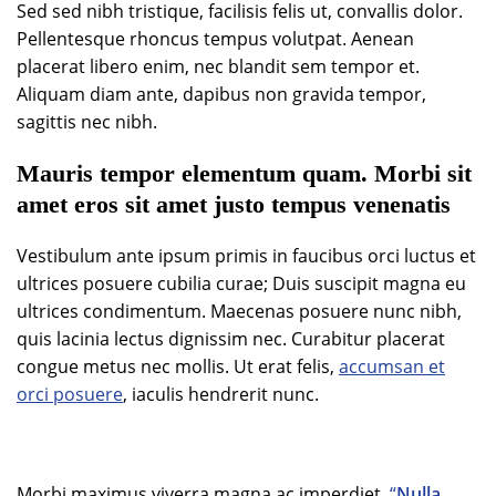
Sed sed nibh tristique, facilisis felis ut, convallis dolor.
Pellentesque rhoncus tempus volutpat. Aenean
placerat libero enim, nec blandit sem tempor et.
Aliquam diam ante, dapibus non gravida tempor,
sagittis nec nibh.
Mauris tempor elementum quam. Morbi sit
amet eros sit amet justo tempus venenatis
Vestibulum ante ipsum primis in faucibus orci luctus et
ultrices posuere cubilia curae; Duis suscipit magna eu
ultrices condimentum. Maecenas posuere nunc nibh,
quis lacinia lectus dignissim nec. Curabitur placerat
congue metus nec mollis. Ut erat felis,
accumsan et
orci posuere
, iaculis hendrerit nunc.
Morbi maximus viverra magna ac imperdiet.
“
Nulla