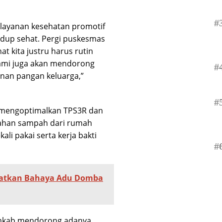
#
layanan kesehatan promotif
hidup sehat. Pergi puskesmas
at kita justru harus rutin
Kami juga akan mendorong
#
anan pangan keluarga,”
#
b mengoptimalkan TPS3R dan
ahan sampah dari rumah
li pakai serta kerja bakti
#
ngatkan Bahaya Adu Domba
pemkab mendorong adanya