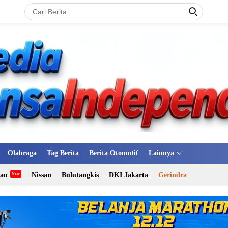
Olahraga
Tag Berita
Berita Otomotif
Lainnya
tan
Nissan
Bulutangkis
DKI Jakarta
Gerindra