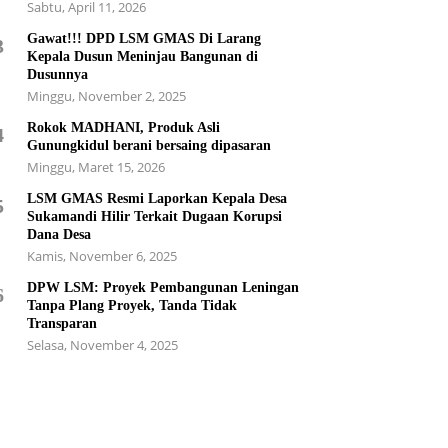
Sabtu, April 11, 2026
Gawat!!! DPD LSM GMAS Di Larang
3
Kepala Dusun Meninjau Bangunan di
Dusunnya
Minggu, November 2, 2025
Rokok MADHANI, Produk Asli
4
Gunungkidul berani bersaing dipasaran
Minggu, Maret 15, 2026
LSM GMAS Resmi Laporkan Kepala Desa
5
Sukamandi Hilir Terkait Dugaan Korupsi
Dana Desa
Kamis, November 6, 2025
DPW LSM: Proyek Pembangunan Leningan
6
Tanpa Plang Proyek, Tanda Tidak
Transparan
Selasa, November 4, 2025