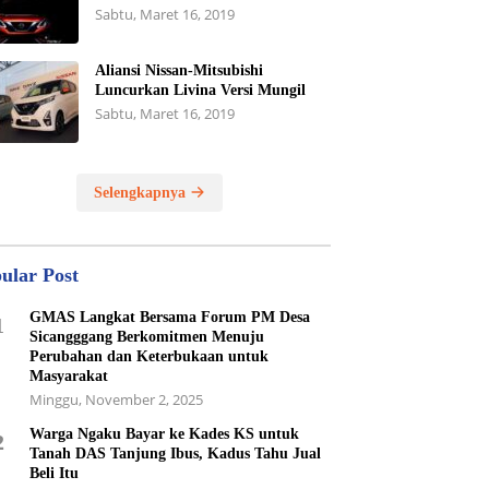
Sabtu, Maret 16, 2019
Aliansi Nissan-Mitsubishi
Luncurkan Livina Versi Mungil
Sabtu, Maret 16, 2019
Selengkapnya
ular Post
GMAS Langkat Bersama Forum PM Desa
1
Sicangggang Berkomitmen Menuju
Perubahan dan Keterbukaan untuk
Masyarakat
Minggu, November 2, 2025
Warga Ngaku Bayar ke Kades KS untuk
2
Tanah DAS Tanjung Ibus, Kadus Tahu Jual
Beli Itu