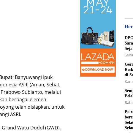
Ber
DPO 
Sara
Seja
Senin
Gera
Resk
di S
upati Banyuwangi Ipuk
Kami
donesia ASRI (Aman, Sehat,
Semp
n Prabowo Subianto, melalui
Pela
tkan berbagai elemen
Rabu
oyong telah disiapkan, untuk
Polr
ngi ASRI.
bere
Sela
ta Grand Watu Dodol (GWD),
Sela