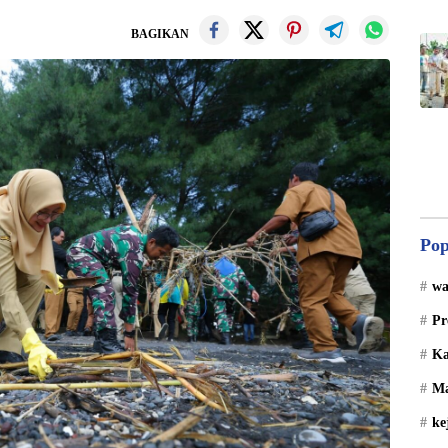
BAGIKAN
Pop
wa
Pr
Ka
Ma
ke