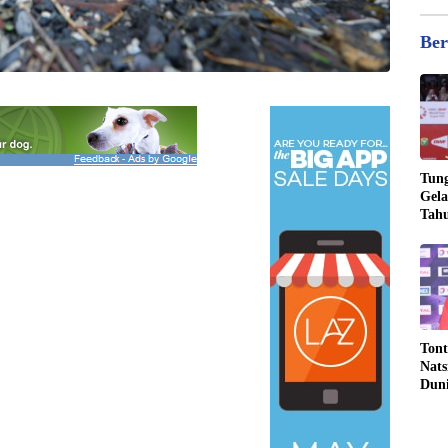
Ber
Tung
Gela
Tahu
Jona
Tont
Nats
Dun