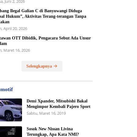
a, Juni 2, 2026
ang Ilegal Galian C di Banyuwangi Diduga
al Hukum”, Aktivitas Terang-terangan Tanpa
dakan
, April 20, 2026
awan OTT Dibidik, Pengacara Sebut Ada Unsur
dam
n, Maret 16, 2026
Selengkapnya
motif
Demi Xpander, Mitsubishi Bakal
Mengimpor Kembali Pajero Sport
Sabtu, Maret 16, 2019
Sosok New Nissan Livina
Terungkap, Apa Kata NMI?