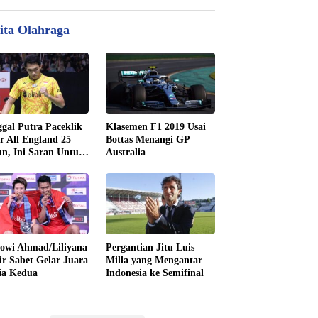
ita Olahraga
gal Putra Paceklik
Klasemen F1 2019 Usai
r All England 25
Bottas Menangi GP
n, Ini Saran Untuk
Australia
tan dkk
owi Ahmad/Liliyana
Pergantian Jitu Luis
ir Sabet Gelar Juara
Milla yang Mengantar
ia Kedua
Indonesia ke Semifinal