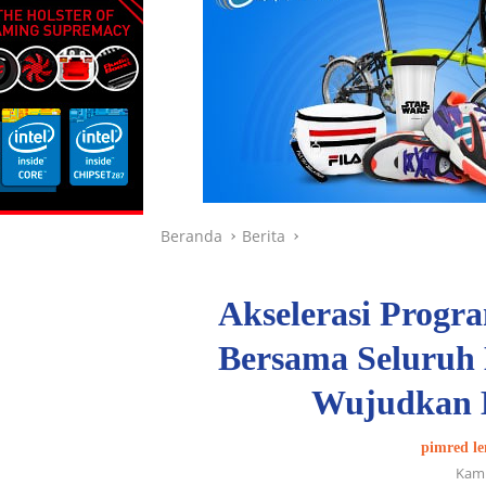
Beranda
Berita
Akselerasi Progra
Bersama Seluruh
Wujudkan 
pimred le
Kami