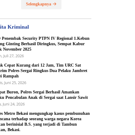
Selengkapnya
ita Kriminal
Penembak Security PTPN IV Regional 1.Kebun
ng Ginting Berhasil Diringkus, Sempat Kabur
k November 2025
, Juli 27, 2026
k Cepat Kurang dari 12 Jam, Tim URC Sat
rim Polres Sergai Ringkus Dua Pelaku Jambret
ei Rampah
s, Juni 25, 2026
at Buron, Polres Sergai Berhasil Amankan
ku Pencabulan Anak di Sergai saat Lansir Sawit
, Juni 24, 2026
es Metro Bekasi mengungkap kasus pembunuhan
ncana terhadap seorang warga negara Korea
tan berinisial B.S. yang terjadi di Tambun
tan, Bekasi.