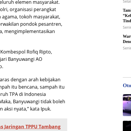
Selas
seluruh elemen masyarakat.
olri, organisasi perangkat
Tamb
“Keb
h agama, tokoh masyarakat,
Tin
erwakilan pondok pesantren,
Senin
ya, mengimplementasikan
Wart
Den
Seni
 Kombespol Rofiq Ripto,
Kajari Banyuwangi AO
o.
elaras dengan arah kebijakan
Oto
mpah itu bencana, sampah itu
uruh TPA di Indonesia
Maka, Banyuwangi tidak boleh
 aksi nyata,” kata Ipuk.
tas Jaringan TPPU Tambang