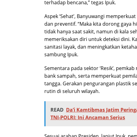
terhadap bencana,” tegas Ipuk.
Aspek ‘Sehat’, Banyuwangi memperkuat 
dan preventif. “Maka kita dorong gaya 
tidak hanya saat sakit, namun di kala seh
memeriksakan diri untuk deteksi dini. 
sanitasi layak, dan meningkatkan ketah
sambung Ipuk.
Sementara pada sektor ‘Resik’, pemka
bank sampah, serta memperkuat pemil
tangga. Gerakan pengurangan plastik seka
rutin di seluruh wilayah.
READ
Da’i Kamtibmas Jatim Peri
TNI-POLRI: Ini Ancaman Serius
Sesuai arahan Presiden, lanjut Ipuk, 