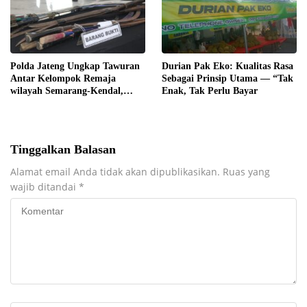
MENYELURUH
Polda Jateng Ungkap Tawuran
Durian Pak Eko: Kualitas Rasa
Antar Kelompok Remaja
Sebagai Prinsip Utama — “Tak
wilayah Semarang-Kendal,
Enak, Tak Perlu Bayar
Empat Tersangka Ditahan dan
17 DPO Diburu
Tinggalkan Balasan
Alamat email Anda tidak akan dipublikasikan.
Ruas yang
wajib ditandai
*