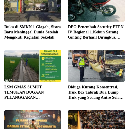
Duka di SMKN 1 Glagah, Siswa
DPO Penembak Security PTPN
Baru Meninggal Dunia Setelah
IV Regional 1.Kebun Sarang
Mengikuti Kegiatan Sekolah
Ginting Berhasil Diringkus,
Sempat Kabur Sejak November
2025
LSM GMAS SUMUT
Diduga Kurang Konsentrasi,
TEMUKAN DUGAAN
Truk Box Tabrak Dua Dump
PELANGGARAN
Truk yang Sedang Antre Solar
SWAKELOLA PROYEK Rp690
di Jalan Medan–Tebing Tinggi
JUTA DI SERGAI:
DIBORONGKAN KE PIHAK
LUAR DESA, PEKERJA
DIBAYAR Rp90 RIBU