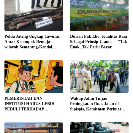
TRANSPARANSI DAN
PEMERIKSAAN
MENYELURUH
Polda Jateng Ungkap Tawuran
Durian Pak Eko: Kualitas Rasa
Antar Kelompok Remaja
Sebagai Prinsip Utama — “Tak
wilayah Semarang-Kendal,
Enak, Tak Perlu Bayar
Empat Tersangka Ditahan dan
17 DPO Diburu
PEMERINTAH DAN
Wabup Adlin Tinjau
INSTITUSI HARUS LEBIH
Peningkatan Ruas Jalan di
PEDULI TERHADAP
Sipispis, Komitmen Perkuat
JURNALIS SEBAGAI MITRA
Konektivitas Wilayah di Sergai
STRATEGIS PEMBANGUNAN