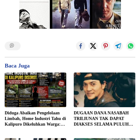
Baca Juga
Diduga Abaikan Pengelolaan
DUGAAN DANA NASABAH
Limbah, Home Industri Tahu di
TRILIUNAN TAK DAPAT
Kalipuro Dikeluhkan Warga:
DIAKSES SELAMA PULUHAN
Bau Menyengat hingga Suara
TAHUN, DPD IWOI KOTA
Mesin di Malam Hari
SEMARANG DESAK