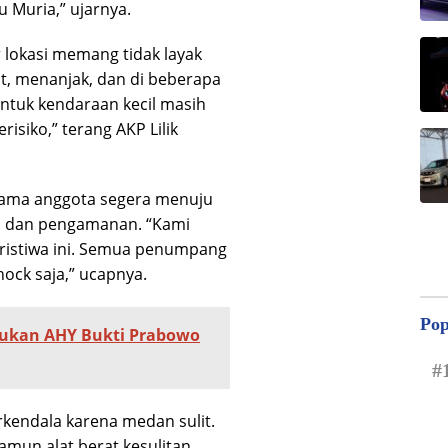
 Muria,” ujarnya.
r lokasi memang tidak layak
it, menanjak, dan di beberapa
Untuk kendaraan kecil masih
risiko,” terang AKP Lilik
ama anggota segera menuju
i dan pengamanan. “Kami
eristiwa ini. Semua penumpang
ock saja,” ucapnya.
Pop
jukan AHY Bukti Prabowo
#
erkendala karena medan sulit.
amun alat berat kesulitan