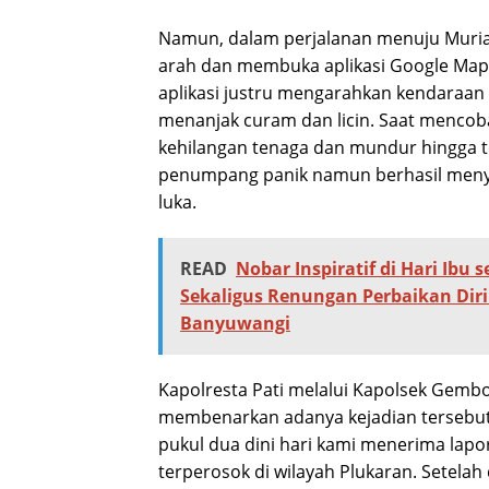
Namun, dalam perjalanan menuju Muria
arah dan membuka aplikasi Google Maps.
aplikasi justru mengarahkan kendaraan b
menanjak curam dan licin. Saat mencob
kehilangan tenaga dan mundur hingga t
penumpang panik namun berhasil menye
luka.
READ
Nobar Inspiratif di Hari Ibu 
Sekaligus Renungan Perbaikan Dir
Banyuwangi
Kapolresta Pati melalui Kapolsek Gembo
membenarkan adanya kejadian tersebut.
pukul dua dini hari kami menerima lapo
terperosok di wilayah Plukaran. Setela