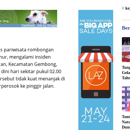
ke
Ber
s pariwisata rombongan
mur, mengalami insiden
karan, Kecamatan Gembong,
Tung
ini hari sekitar pukul 02.00
Gela
rsebut tidak kuat menanjak di
Tahu
Jona
rperosok ke pinggir jalan.
Tont
Nats
Dun