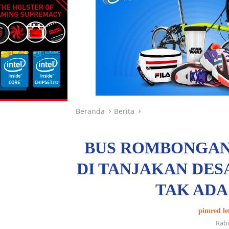
Beranda
Berita
BUS ROMBONGAN
DI TANJAKAN DE
TAK ADA
pimred le
Rabu