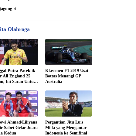
jagung ri
ita Olahraga
gal Putra Paceklik
Klasemen F1 2019 Usai
r All England 25
Bottas Menangi GP
n, Ini Saran Untuk
Australia
tan dkk
owi Ahmad/Liliyana
Pergantian Jitu Luis
ir Sabet Gelar Juara
Milla yang Mengantar
ia Kedua
Indonesia ke Semifinal