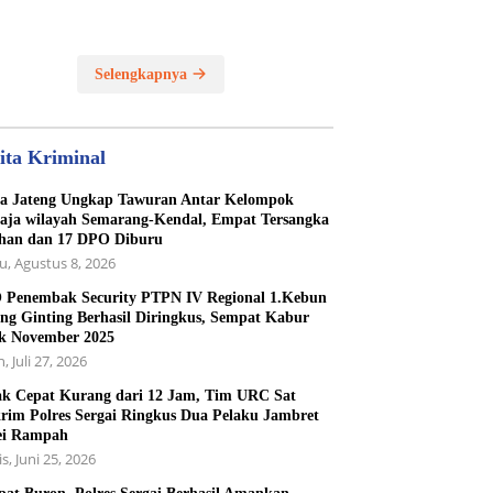
Selengkapnya
ita Kriminal
a Jateng Ungkap Tawuran Antar Kelompok
ja wilayah Semarang-Kendal, Empat Tersangka
han dan 17 DPO Diburu
u, Agustus 8, 2026
Penembak Security PTPN IV Regional 1.Kebun
ng Ginting Berhasil Diringkus, Sempat Kabur
k November 2025
, Juli 27, 2026
k Cepat Kurang dari 12 Jam, Tim URC Sat
rim Polres Sergai Ringkus Dua Pelaku Jambret
ei Rampah
s, Juni 25, 2026