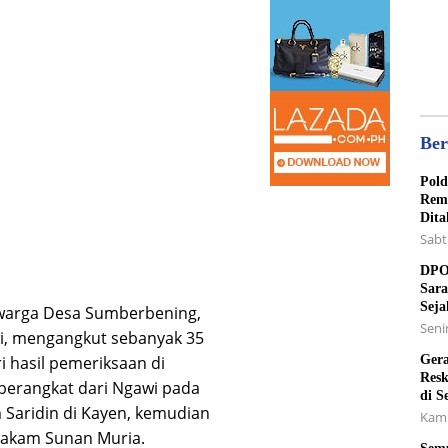
Ber
Pold
Rema
Dita
Sabt
DPO 
Sara
Seja
, warga Desa Sumberbening,
Senin
i, mengangkut sebanyak 35
Gera
 hasil pemeriksaan di
Resk
berangkat dari Ngawi pada
di S
 Saridin di Kayen, kemudian
Kami
Makam Sunan Muria.