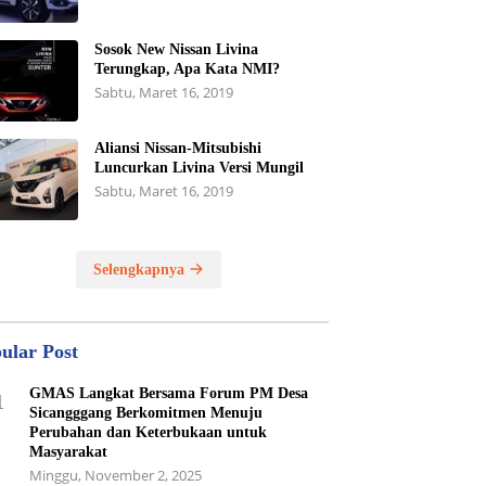
Sosok New Nissan Livina
Terungkap, Apa Kata NMI?
Sabtu, Maret 16, 2019
Aliansi Nissan-Mitsubishi
Luncurkan Livina Versi Mungil
Sabtu, Maret 16, 2019
Selengkapnya
ular Post
GMAS Langkat Bersama Forum PM Desa
1
Sicangggang Berkomitmen Menuju
Perubahan dan Keterbukaan untuk
Masyarakat
Minggu, November 2, 2025