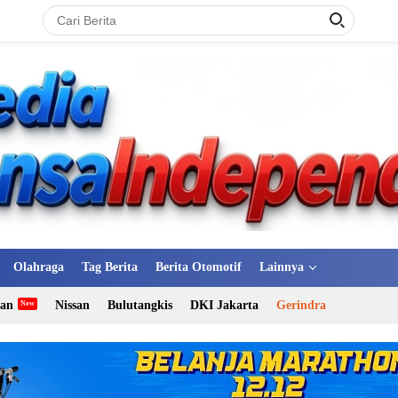
Olahraga
Tag Berita
Berita Otomotif
Lainnya
tan
Nissan
Bulutangkis
DKI Jakarta
Gerindra