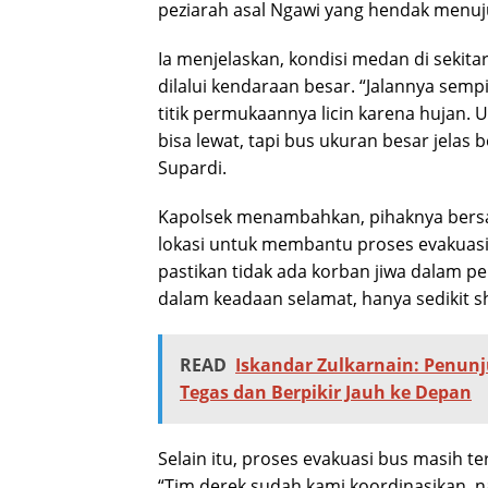
peziarah asal Ngawi yang hendak menuju
Ia menjelaskan, kondisi medan di sekita
dilalui kendaraan besar. “Jalannya semp
titik permukaannya licin karena hujan. 
bisa lewat, tapi bus ukuran besar jelas be
Supardi.
Kapolsek menambahkan, pihaknya bers
lokasi untuk membantu proses evakuas
pastikan tidak ada korban jiwa dalam p
dalam keadaan selamat, hanya sedikit sh
READ
Iskandar Zulkarnain: Penun
Tegas dan Berpikir Jauh ke Depan
Selain itu, proses evakuasi bus masih t
“Tim derek sudah kami koordinasikan, n