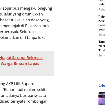
Semp
Pela
, sopir bus mengaku bingung
Rabu
 Jalur yang ditunjukkan
Polr
esar itu ke jalan desa yang
bere
a menanjak di Plukaran, bus
Sela
Sela
erperosok. Seluruh
Selas
lamatkan diri tanpa luka-
Tamb
“Keb
Tin
Senin
sebagai Sarana Rekreasi
i Warga Binaan Lapas
ng AKP Lilik Supardi
Oto
 “Benar, tadi malam sekitar
ran adanya bus pariwisata
h dicek, ternyata rombongan