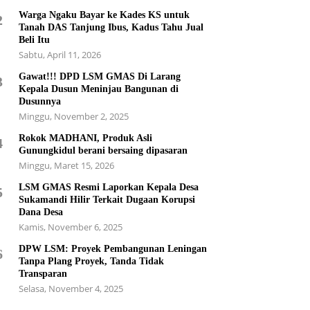
Warga Ngaku Bayar ke Kades KS untuk
2
Tanah DAS Tanjung Ibus, Kadus Tahu Jual
Beli Itu
Sabtu, April 11, 2026
Gawat!!! DPD LSM GMAS Di Larang
3
Kepala Dusun Meninjau Bangunan di
Dusunnya
Minggu, November 2, 2025
Rokok MADHANI, Produk Asli
4
Gunungkidul berani bersaing dipasaran
Minggu, Maret 15, 2026
LSM GMAS Resmi Laporkan Kepala Desa
5
Sukamandi Hilir Terkait Dugaan Korupsi
Dana Desa
Kamis, November 6, 2025
DPW LSM: Proyek Pembangunan Leningan
6
Tanpa Plang Proyek, Tanda Tidak
Transparan
Selasa, November 4, 2025