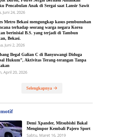
at Buron, Polres Sergai Berhasil Amankan
ku Pencabulan Anak di Sergai saat Lansir Sawit
, Juni 24, 2026
es Metro Bekasi mengungkap kasus pembunuhan
ncana terhadap seorang warga negara Korea
tan berinisial B.S. yang terjadi di Tambun
tan, Bekasi.
a, Juni 2, 2026
ang Ilegal Galian C di Banyuwangi Diduga
al Hukum”, Aktivitas Terang-terangan Tanpa
dakan
, April 20, 2026
Selengkapnya
motif
Demi Xpander, Mitsubishi Bakal
Mengimpor Kembali Pajero Sport
Sabtu, Maret 16, 2019