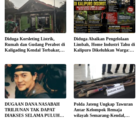
Diduga Korsleting Listrik,
Diduga Abaikan Pengelolaan
Rumah dan Gudang Perabot di
Limbah, Home Industri Tahu di
Kaligading Kendal Terbakar,
Kalipuro Dikeluhkan Warga:
Kerugian Capai Rp400 Juta
Bau Menyengat hingga Suara
Mesin di Malam Hari
DUGAAN DANA NASABAH
Polda Jateng Ungkap Tawuran
TRILIUNAN TAK DAPAT
Antar Kelompok Remaja
DIAKSES SELAMA PULUHAN
wilayah Semarang-Kendal,
TAHUN, DPD IWOI KOTA
Empat Tersangka Ditahan dan
SEMARANG DESAK
17 DPO Diburu
TRANSPARANSI DAN
PEMERIKSAAN