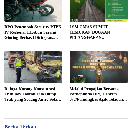
DPO Penembak Security PTPN
LSM GMAS SUMUT
IV Regional 1.Kebun Sarang
TEMUKAN DUGAAN
Ginting Berhasil Diringkus,
PELANGGARAN
Sempat Kabur Sejak November
SWAKELOLA PROYEK Rp690
2025
JUTA DI SERGAI:
DIBORONGKAN KE PIHAK
LUAR DESA, PEKERJA
DIBAYAR Rp90 RIBU
Diduga Kurang Konsentrasi,
Melalui Pengajian Bersama
Truk Box Tabrak Dua Dump
Forkopimda DIY, Danrem
Truk yang Sedang Antre Solar
072/Pamungkas Ajak Teladani
di Jalan Medan–Tebing Tinggi
Semangat Juang Pangeran
Diponegoro
Berita Terkait