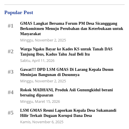
Popular Post
GMAS Langkat Bersama Forum PM Desa Sicangggang
#1
Berkomitmen Menuju Perubahan dan Keterbukaan untuk
Masyarakat
Minggu, November 2, 2025
Warga Ngaku Bayar ke Kades KS untuk Tanah DAS
#2
Tanjung Ibus, Kadus Tahu Jual Beli Itu
Sabtu, April 11, 2026
Gawat!!! DPD LSM GMAS Di Larang Kepala Dusun
#3
Meninjau Bangunan di Dusunnya
Minggu, November 2, 2025
Rokok MADHANI, Produk Asli Gunungkidul berani
#4
bersaing dipasaran
Minggu, Maret 15, 2026
LSM GMAS Resmi Laporkan Kepala Desa Sukamandi
#5
Hilir Terkait Dugaan Korupsi Dana Desa
Kamis, November 6, 2025