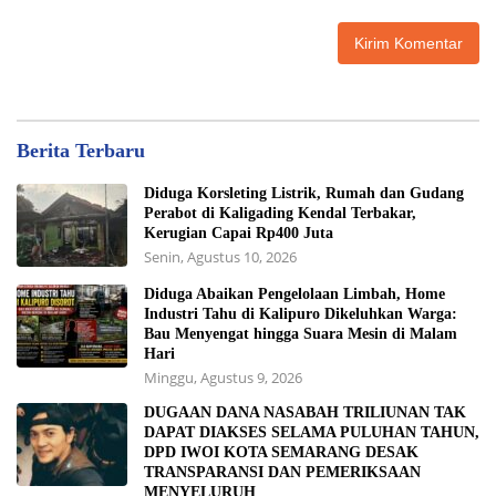
Berita Terbaru
Diduga Korsleting Listrik, Rumah dan Gudang
Perabot di Kaligading Kendal Terbakar,
Kerugian Capai Rp400 Juta
Senin, Agustus 10, 2026
Diduga Abaikan Pengelolaan Limbah, Home
Industri Tahu di Kalipuro Dikeluhkan Warga:
Bau Menyengat hingga Suara Mesin di Malam
Hari
Minggu, Agustus 9, 2026
DUGAAN DANA NASABAH TRILIUNAN TAK
DAPAT DIAKSES SELAMA PULUHAN TAHUN,
DPD IWOI KOTA SEMARANG DESAK
TRANSPARANSI DAN PEMERIKSAAN
MENYELURUH