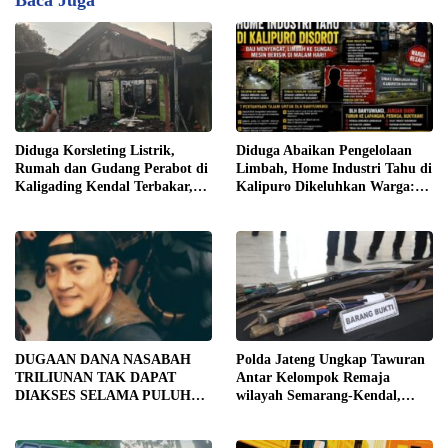
Diduga Korsleting Listrik,
Diduga Abaikan Pengelolaan
Rumah dan Gudang Perabot di
Limbah, Home Industri Tahu di
Kaligading Kendal Terbakar,
Kalipuro Dikeluhkan Warga:
Kerugian Capai Rp400 Juta
Bau Menyengat hingga Suara
Mesin di Malam Hari
DUGAAN DANA NASABAH
Polda Jateng Ungkap Tawuran
TRILIUNAN TAK DAPAT
Antar Kelompok Remaja
DIAKSES SELAMA PULUHAN
wilayah Semarang-Kendal,
TAHUN, DPD IWOI KOTA
Empat Tersangka Ditahan dan
SEMARANG DESAK
17 DPO Diburu