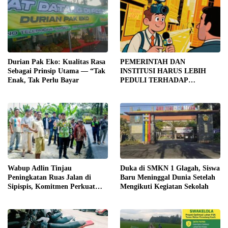
TRANSPARANSI DAN
PEMERIKSAAN
MENYELURUH
Durian Pak Eko: Kualitas Rasa
PEMERINTAH DAN
Sebagai Prinsip Utama — “Tak
INSTITUSI HARUS LEBIH
Enak, Tak Perlu Bayar
PEDULI TERHADAP
JURNALIS SEBAGAI MITRA
STRATEGIS PEMBANGUNAN
Wabup Adlin Tinjau
Duka di SMKN 1 Glagah, Siswa
Peningkatan Ruas Jalan di
Baru Meninggal Dunia Setelah
Sipispis, Komitmen Perkuat
Mengikuti Kegiatan Sekolah
Konektivitas Wilayah di Sergai