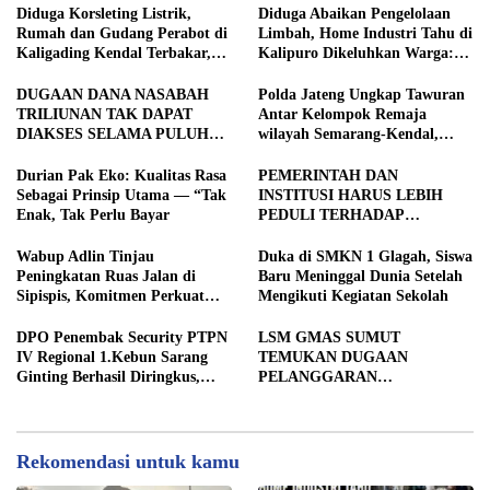
Diduga Korsleting Listrik,
Diduga Abaikan Pengelolaan
Rumah dan Gudang Perabot di
Limbah, Home Industri Tahu di
Kaligading Kendal Terbakar,
Kalipuro Dikeluhkan Warga:
Kerugian Capai Rp400 Juta
Bau Menyengat hingga Suara
Mesin di Malam Hari
DUGAAN DANA NASABAH
Polda Jateng Ungkap Tawuran
TRILIUNAN TAK DAPAT
Antar Kelompok Remaja
DIAKSES SELAMA PULUHAN
wilayah Semarang-Kendal,
TAHUN, DPD IWOI KOTA
Empat Tersangka Ditahan dan
SEMARANG DESAK
17 DPO Diburu
Durian Pak Eko: Kualitas Rasa
PEMERINTAH DAN
TRANSPARANSI DAN
Sebagai Prinsip Utama — “Tak
INSTITUSI HARUS LEBIH
PEMERIKSAAN
Enak, Tak Perlu Bayar
PEDULI TERHADAP
MENYELURUH
JURNALIS SEBAGAI MITRA
STRATEGIS PEMBANGUNAN
Wabup Adlin Tinjau
Duka di SMKN 1 Glagah, Siswa
Peningkatan Ruas Jalan di
Baru Meninggal Dunia Setelah
Sipispis, Komitmen Perkuat
Mengikuti Kegiatan Sekolah
Konektivitas Wilayah di Sergai
DPO Penembak Security PTPN
LSM GMAS SUMUT
IV Regional 1.Kebun Sarang
TEMUKAN DUGAAN
Ginting Berhasil Diringkus,
PELANGGARAN
Sempat Kabur Sejak November
SWAKELOLA PROYEK Rp690
2025
JUTA DI SERGAI:
DIBORONGKAN KE PIHAK
LUAR DESA, PEKERJA
Rekomendasi untuk kamu
DIBAYAR Rp90 RIBU