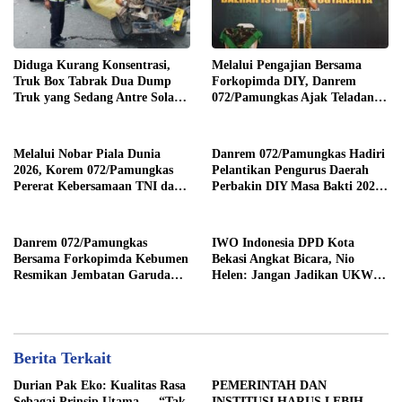
Diduga Kurang Konsentrasi,
Melalui Pengajian Bersama
Truk Box Tabrak Dua Dump
Forkopimda DIY, Danrem
Truk yang Sedang Antre Solar
072/Pamungkas Ajak Teladani
di Jalan Medan–Tebing Tinggi
Semangat Juang Pangeran
Diponegoro
Melalui Nobar Piala Dunia
Danrem 072/Pamungkas Hadiri
2026, Korem 072/Pamungkas
Pelantikan Pengurus Daerah
Pererat Kebersamaan TNI dan
Perbakin DIY Masa Bakti 2026-
masyarakat sekitar
2030
Danrem 072/Pamungkas
IWO Indonesia DPD Kota
Bersama Forkopimda Kebumen
Bekasi Angkat Bicara, Nio
Resmikan Jembatan Garuda
Helen: Jangan Jadikan UKW
Merah Putih
Alat Mendiskriminasi
Wartawan
Berita Terkait
Durian Pak Eko: Kualitas Rasa
PEMERINTAH DAN
Sebagai Prinsip Utama — “Tak
INSTITUSI HARUS LEBIH