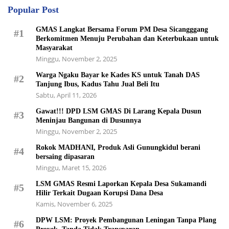
Popular Post
GMAS Langkat Bersama Forum PM Desa Sicangggang
#1
Berkomitmen Menuju Perubahan dan Keterbukaan untuk
Masyarakat
Minggu, November 2, 2025
Warga Ngaku Bayar ke Kades KS untuk Tanah DAS
#2
Tanjung Ibus, Kadus Tahu Jual Beli Itu
Sabtu, April 11, 2026
Gawat!!! DPD LSM GMAS Di Larang Kepala Dusun
#3
Meninjau Bangunan di Dusunnya
Minggu, November 2, 2025
Rokok MADHANI, Produk Asli Gunungkidul berani
#4
bersaing dipasaran
Minggu, Maret 15, 2026
LSM GMAS Resmi Laporkan Kepala Desa Sukamandi
#5
Hilir Terkait Dugaan Korupsi Dana Desa
Kamis, November 6, 2025
DPW LSM: Proyek Pembangunan Leningan Tanpa Plang
#6