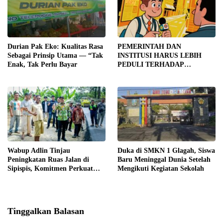
Durian Pak Eko: Kualitas Rasa
PEMERINTAH DAN
Sebagai Prinsip Utama — “Tak
INSTITUSI HARUS LEBIH
Enak, Tak Perlu Bayar
PEDULI TERHADAP
JURNALIS SEBAGAI MITRA
STRATEGIS PEMBANGUNAN
Wabup Adlin Tinjau
Duka di SMKN 1 Glagah, Siswa
Peningkatan Ruas Jalan di
Baru Meninggal Dunia Setelah
Sipispis, Komitmen Perkuat
Mengikuti Kegiatan Sekolah
Konektivitas Wilayah di Sergai
Tinggalkan Balasan