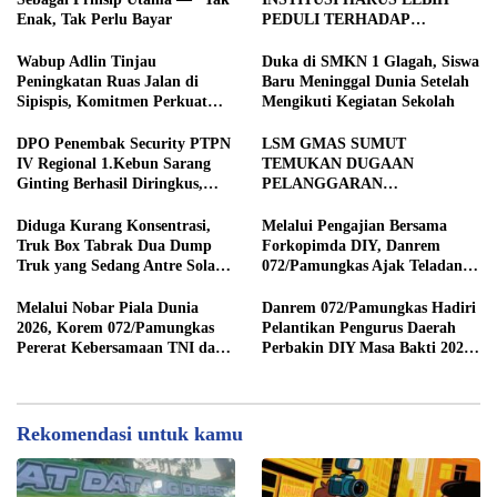
Enak, Tak Perlu Bayar
PEDULI TERHADAP
JURNALIS SEBAGAI MITRA
STRATEGIS PEMBANGUNAN
Wabup Adlin Tinjau
Duka di SMKN 1 Glagah, Siswa
Peningkatan Ruas Jalan di
Baru Meninggal Dunia Setelah
Sipispis, Komitmen Perkuat
Mengikuti Kegiatan Sekolah
Konektivitas Wilayah di Sergai
DPO Penembak Security PTPN
LSM GMAS SUMUT
IV Regional 1.Kebun Sarang
TEMUKAN DUGAAN
Ginting Berhasil Diringkus,
PELANGGARAN
Sempat Kabur Sejak November
SWAKELOLA PROYEK Rp690
2025
JUTA DI SERGAI:
Diduga Kurang Konsentrasi,
Melalui Pengajian Bersama
DIBORONGKAN KE PIHAK
Truk Box Tabrak Dua Dump
Forkopimda DIY, Danrem
LUAR DESA, PEKERJA
Truk yang Sedang Antre Solar
072/Pamungkas Ajak Teladani
DIBAYAR Rp90 RIBU
di Jalan Medan–Tebing Tinggi
Semangat Juang Pangeran
Diponegoro
Melalui Nobar Piala Dunia
Danrem 072/Pamungkas Hadiri
2026, Korem 072/Pamungkas
Pelantikan Pengurus Daerah
Pererat Kebersamaan TNI dan
Perbakin DIY Masa Bakti 2026-
masyarakat sekitar
2030
Rekomendasi untuk kamu