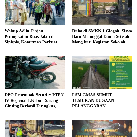
Wabup Adlin Tinjau
Duka di SMKN 1 Glagah, Siswa
Peningkatan Ruas Jalan di
Baru Meninggal Dunia Setelah
Sipispis, Komitmen Perkuat
Mengikuti Kegiatan Sekolah
Konektivitas Wilayah di Sergai
DPO Penembak Security PTPN
LSM GMAS SUMUT
IV Regional 1.Kebun Sarang
TEMUKAN DUGAAN
Ginting Berhasil Diringkus,
PELANGGARAN
Sempat Kabur Sejak November
SWAKELOLA PROYEK Rp690
2025
JUTA DI SERGAI:
DIBORONGKAN KE PIHAK
LUAR DESA, PEKERJA
DIBAYAR Rp90 RIBU