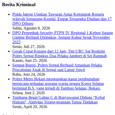
Berita Kriminal
Polda Jateng Ungkap Tawuran Antar Kelompok Remaja
wilayah Semarang-Kendal, Empat Tersangka Ditahan dan 17
DPO Diburu
Sabtu, Agustus 8, 2026
DPO Penembak Security PTPN IV Regional 1.Kebun Sarang
Ginting Berhasil Diringkus, Sempat Kabur Sejak November
2025
Senin, Juli 27, 2026
Gerak Cepat Kurang dari 12 Jam, Tim URC Sat Reskrim
Polres Sergai Ringkus Dua Pelaku Jambret di Sei Rampah
Kamis, Juni 25, 2026
Sempat Buron, Polres Sergai Berhasil Amankan Pelaku
Pencabulan Anak di Sergai saat Lansir Sawit
Rabu, Juni 24, 2026
Polres Metro Bekasi mengungkap kasus pembunuhan
berencana terhadap seorang warga negara Korea Selatan
berinisial B.S. yang terjadi di Tambun Selatan, Bekasi.
Selasa, Juni 2, 2026
Tambang Ilegal Galian C di Banyuwangi Diduga “Kebal
Hukum”, Aktivitas Terang-terangan Tanpa Tindakan
Senin, April 20, 2026