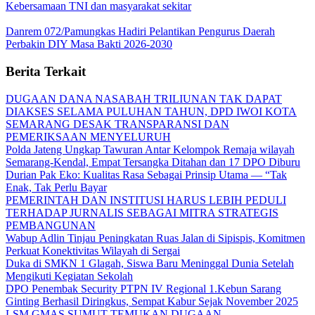
Kebersamaan TNI dan masyarakat sekitar
Danrem 072/Pamungkas Hadiri Pelantikan Pengurus Daerah
Perbakin DIY Masa Bakti 2026-2030
Berita Terkait
DUGAAN DANA NASABAH TRILIUNAN TAK DAPAT
DIAKSES SELAMA PULUHAN TAHUN, DPD IWOI KOTA
SEMARANG DESAK TRANSPARANSI DAN
PEMERIKSAAN MENYELURUH
Polda Jateng Ungkap Tawuran Antar Kelompok Remaja wilayah
Semarang-Kendal, Empat Tersangka Ditahan dan 17 DPO Diburu
Durian Pak Eko: Kualitas Rasa Sebagai Prinsip Utama — “Tak
Enak, Tak Perlu Bayar
PEMERINTAH DAN INSTITUSI HARUS LEBIH PEDULI
TERHADAP JURNALIS SEBAGAI MITRA STRATEGIS
PEMBANGUNAN
Wabup Adlin Tinjau Peningkatan Ruas Jalan di Sipispis, Komitmen
Perkuat Konektivitas Wilayah di Sergai
Duka di SMKN 1 Glagah, Siswa Baru Meninggal Dunia Setelah
Mengikuti Kegiatan Sekolah
DPO Penembak Security PTPN IV Regional 1.Kebun Sarang
Ginting Berhasil Diringkus, Sempat Kabur Sejak November 2025
LSM GMAS SUMUT TEMUKAN DUGAAN