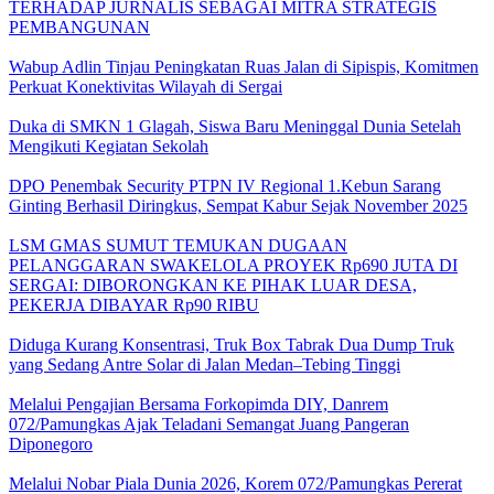
TERHADAP JURNALIS SEBAGAI MITRA STRATEGIS
PEMBANGUNAN
Wabup Adlin Tinjau Peningkatan Ruas Jalan di Sipispis, Komitmen
Perkuat Konektivitas Wilayah di Sergai
Duka di SMKN 1 Glagah, Siswa Baru Meninggal Dunia Setelah
Mengikuti Kegiatan Sekolah
DPO Penembak Security PTPN IV Regional 1.Kebun Sarang
Ginting Berhasil Diringkus, Sempat Kabur Sejak November 2025
LSM GMAS SUMUT TEMUKAN DUGAAN
PELANGGARAN SWAKELOLA PROYEK Rp690 JUTA DI
SERGAI: DIBORONGKAN KE PIHAK LUAR DESA,
PEKERJA DIBAYAR Rp90 RIBU
Diduga Kurang Konsentrasi, Truk Box Tabrak Dua Dump Truk
yang Sedang Antre Solar di Jalan Medan–Tebing Tinggi
Melalui Pengajian Bersama Forkopimda DIY, Danrem
072/Pamungkas Ajak Teladani Semangat Juang Pangeran
Diponegoro
Melalui Nobar Piala Dunia 2026, Korem 072/Pamungkas Pererat