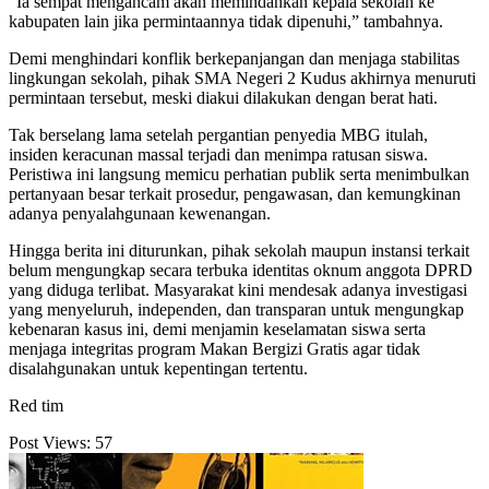
“Ia sempat mengancam akan memindahkan kepala sekolah ke
kabupaten lain jika permintaannya tidak dipenuhi,” tambahnya.
Demi menghindari konflik berkepanjangan dan menjaga stabilitas
lingkungan sekolah, pihak SMA Negeri 2 Kudus akhirnya menuruti
permintaan tersebut, meski diakui dilakukan dengan berat hati.
Tak berselang lama setelah pergantian penyedia MBG itulah,
insiden keracunan massal terjadi dan menimpa ratusan siswa.
Peristiwa ini langsung memicu perhatian publik serta menimbulkan
pertanyaan besar terkait prosedur, pengawasan, dan kemungkinan
adanya penyalahgunaan kewenangan.
Hingga berita ini diturunkan, pihak sekolah maupun instansi terkait
belum mengungkap secara terbuka identitas oknum anggota DPRD
yang diduga terlibat. Masyarakat kini mendesak adanya investigasi
yang menyeluruh, independen, dan transparan untuk mengungkap
kebenaran kasus ini, demi menjamin keselamatan siswa serta
menjaga integritas program Makan Bergizi Gratis agar tidak
disalahgunakan untuk kepentingan tertentu.
Red tim
Post Views:
57