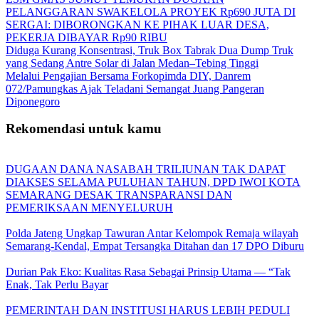
PELANGGARAN SWAKELOLA PROYEK Rp690 JUTA DI
SERGAI: DIBORONGKAN KE PIHAK LUAR DESA,
PEKERJA DIBAYAR Rp90 RIBU
Diduga Kurang Konsentrasi, Truk Box Tabrak Dua Dump Truk
yang Sedang Antre Solar di Jalan Medan–Tebing Tinggi
Melalui Pengajian Bersama Forkopimda DIY, Danrem
072/Pamungkas Ajak Teladani Semangat Juang Pangeran
Diponegoro
Rekomendasi untuk kamu
DUGAAN DANA NASABAH TRILIUNAN TAK DAPAT
DIAKSES SELAMA PULUHAN TAHUN, DPD IWOI KOTA
SEMARANG DESAK TRANSPARANSI DAN
PEMERIKSAAN MENYELURUH
Polda Jateng Ungkap Tawuran Antar Kelompok Remaja wilayah
Semarang-Kendal, Empat Tersangka Ditahan dan 17 DPO Diburu
Durian Pak Eko: Kualitas Rasa Sebagai Prinsip Utama — “Tak
Enak, Tak Perlu Bayar
PEMERINTAH DAN INSTITUSI HARUS LEBIH PEDULI