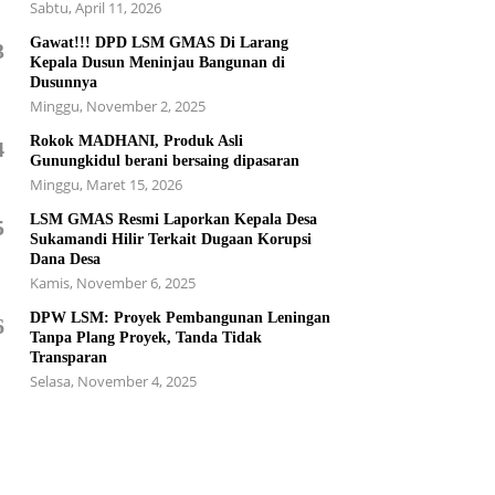
Sabtu, April 11, 2026
Gawat!!! DPD LSM GMAS Di Larang
3
Kepala Dusun Meninjau Bangunan di
Dusunnya
Minggu, November 2, 2025
Rokok MADHANI, Produk Asli
4
Gunungkidul berani bersaing dipasaran
Minggu, Maret 15, 2026
LSM GMAS Resmi Laporkan Kepala Desa
5
Sukamandi Hilir Terkait Dugaan Korupsi
Dana Desa
Kamis, November 6, 2025
DPW LSM: Proyek Pembangunan Leningan
6
Tanpa Plang Proyek, Tanda Tidak
Transparan
Selasa, November 4, 2025