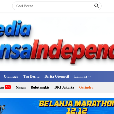
Olahraga
Tag Berita
Berita Otomotif
Lainnya
tan
Nissan
Bulutangkis
DKI Jakarta
Gerindra