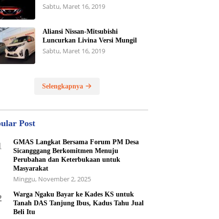
Sabtu, Maret 16, 2019
Aliansi Nissan-Mitsubishi
Luncurkan Livina Versi Mungil
Sabtu, Maret 16, 2019
Selengkapnya
ular Post
GMAS Langkat Bersama Forum PM Desa
1
Sicangggang Berkomitmen Menuju
Perubahan dan Keterbukaan untuk
Masyarakat
Minggu, November 2, 2025
Warga Ngaku Bayar ke Kades KS untuk
2
Tanah DAS Tanjung Ibus, Kadus Tahu Jual
Beli Itu