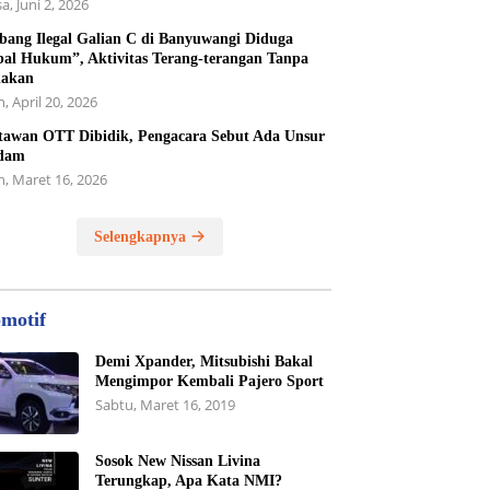
a, Juni 2, 2026
ang Ilegal Galian C di Banyuwangi Diduga
al Hukum”, Aktivitas Terang-terangan Tanpa
dakan
, April 20, 2026
awan OTT Dibidik, Pengacara Sebut Ada Unsur
dam
n, Maret 16, 2026
Selengkapnya
motif
Demi Xpander, Mitsubishi Bakal
Mengimpor Kembali Pajero Sport
Sabtu, Maret 16, 2019
Sosok New Nissan Livina
Terungkap, Apa Kata NMI?