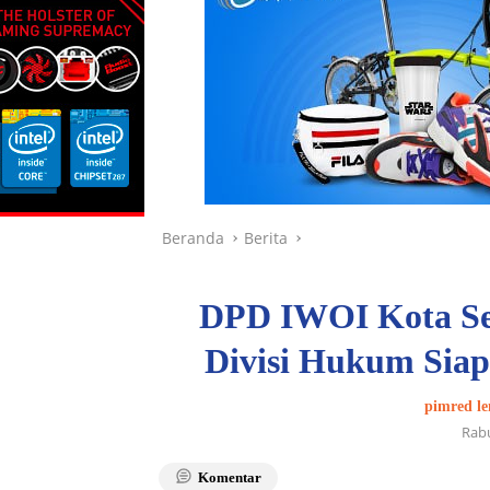
Beranda
Berita
DPD IWOI Kota Se
Divisi Hukum Siap
pimred le
Rabu
Komentar