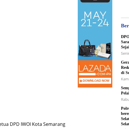
Ber
DPO 
Sara
Seja
Senin
Gera
Resk
di S
Kami
Semp
Pela
Rabu
Polr
bere
Sela
 Ketua DPD IWOI Kota Semarang
Sela