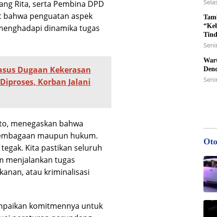
Selas
bang Rita, serta Pembina DPD
at bahwa penguatan aspek
Tamb
“Keb
menghadapi dinamika tugas
Tin
Senin
Wart
asus Dugaan Kekerasan
Den
Seni
Diproses, Korban Jalani
nto, menegaskan bahwa
kelembagaan maupun hukum.
Oto
tegak. Kita pastikan seluruh
m menjalankan tugas
ekanan, atau kriminalisasi
ampaikan komitmennya untuk