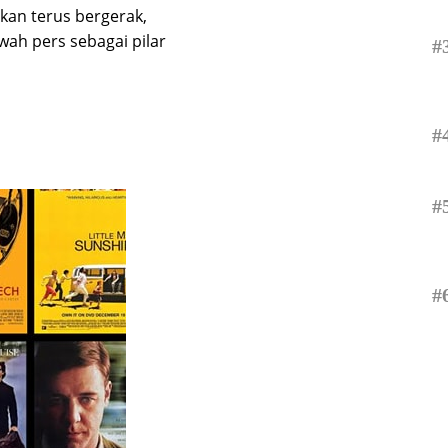
an terus bergerak,
ah pers sebagai pilar
#
#
#
#