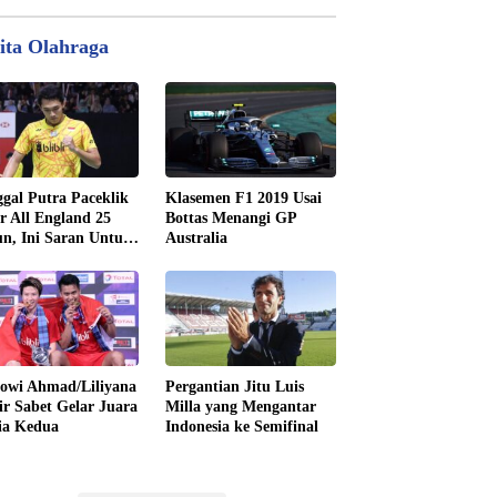
ita Olahraga
gal Putra Paceklik
Klasemen F1 2019 Usai
r All England 25
Bottas Menangi GP
n, Ini Saran Untuk
Australia
tan dkk
owi Ahmad/Liliyana
Pergantian Jitu Luis
ir Sabet Gelar Juara
Milla yang Mengantar
ia Kedua
Indonesia ke Semifinal