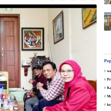
Pop
wa
Pr
Ka
Ma
ke