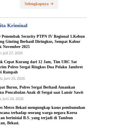
Selengkapnya
ita Kriminal
Penembak Security PTPN IV Regional 1.Kebun
ng Ginting Berhasil Diringkus, Sempat Kabur
k November 2025
, Juli 27, 2026
k Cepat Kurang dari 12 Jam, Tim URC Sat
rim Polres Sergai Ringkus Dua Pelaku Jambret
ei Rampah
s, Juni 25, 2026
at Buron, Polres Sergai Berhasil Amankan
ku Pencabulan Anak di Sergai saat Lansir Sawit
, Juni 24, 2026
es Metro Bekasi mengungkap kasus pembunuhan
ncana terhadap seorang warga negara Korea
tan berinisial B.S. yang terjadi di Tambun
tan, Bekasi.