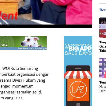
Ber
Tung
Gela
Tahu
Jona
 IWOI Kota Semarang
perkuat organisasi dengan
ersama Divisi Hukum yang
Tont
i menjadi momentum
Nats
Dun
ganisasi semakin solid,
m yang jelas.