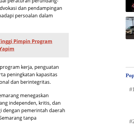
suai peraturan perundang-
advokasi dan pendampingan
hadapi persoalan dalam
Tinggi Pimpin Program
 Yapim
 program kerja, penguatan
erta peningkatan kapasitas
Pop
nal dan berintegritas.
#
a Semarang menegaskan
ng independen, kritis, dan
rgi dengan pemerintah daerah
Semarang tanpa
#