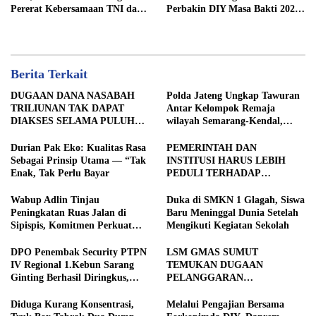
Pererat Kebersamaan TNI dan
Perbakin DIY Masa Bakti 2026-
masyarakat sekitar
2030
Berita Terkait
DUGAAN DANA NASABAH
Polda Jateng Ungkap Tawuran
TRILIUNAN TAK DAPAT
Antar Kelompok Remaja
DIAKSES SELAMA PULUHAN
wilayah Semarang-Kendal,
TAHUN, DPD IWOI KOTA
Empat Tersangka Ditahan dan
SEMARANG DESAK
17 DPO Diburu
Durian Pak Eko: Kualitas Rasa
PEMERINTAH DAN
TRANSPARANSI DAN
Sebagai Prinsip Utama — “Tak
INSTITUSI HARUS LEBIH
PEMERIKSAAN
Enak, Tak Perlu Bayar
PEDULI TERHADAP
MENYELURUH
JURNALIS SEBAGAI MITRA
STRATEGIS PEMBANGUNAN
Wabup Adlin Tinjau
Duka di SMKN 1 Glagah, Siswa
Peningkatan Ruas Jalan di
Baru Meninggal Dunia Setelah
Sipispis, Komitmen Perkuat
Mengikuti Kegiatan Sekolah
Konektivitas Wilayah di Sergai
DPO Penembak Security PTPN
LSM GMAS SUMUT
IV Regional 1.Kebun Sarang
TEMUKAN DUGAAN
Ginting Berhasil Diringkus,
PELANGGARAN
Sempat Kabur Sejak November
SWAKELOLA PROYEK Rp690
2025
JUTA DI SERGAI:
Diduga Kurang Konsentrasi,
Melalui Pengajian Bersama
DIBORONGKAN KE PIHAK