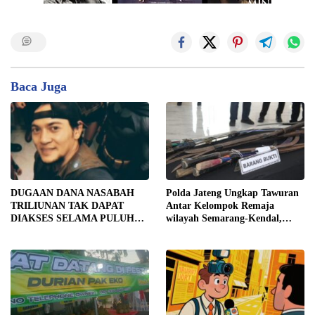
Baca Juga
DUGAAN DANA NASABAH
Polda Jateng Ungkap Tawuran
TRILIUNAN TAK DAPAT
Antar Kelompok Remaja
DIAKSES SELAMA PULUHAN
wilayah Semarang-Kendal,
TAHUN, DPD IWOI KOTA
Empat Tersangka Ditahan dan
SEMARANG DESAK
17 DPO Diburu
TRANSPARANSI DAN
PEMERIKSAAN
MENYELURUH