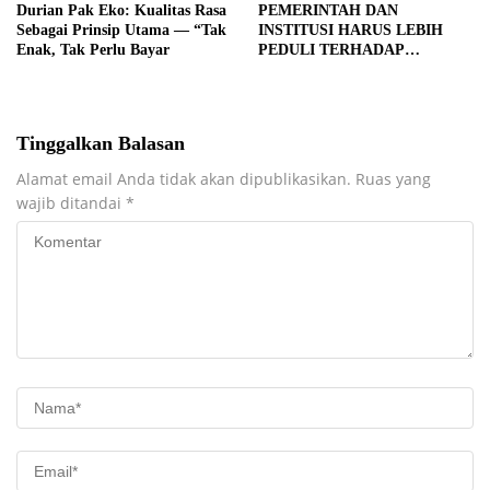
Durian Pak Eko: Kualitas Rasa
PEMERINTAH DAN
Sebagai Prinsip Utama — “Tak
INSTITUSI HARUS LEBIH
Enak, Tak Perlu Bayar
PEDULI TERHADAP
JURNALIS SEBAGAI MITRA
STRATEGIS PEMBANGUNAN
Tinggalkan Balasan
Alamat email Anda tidak akan dipublikasikan.
Ruas yang
wajib ditandai
*