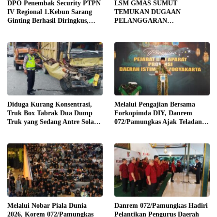
DPO Penembak Security PTPN
LSM GMAS SUMUT
IV Regional 1.Kebun Sarang
TEMUKAN DUGAAN
Ginting Berhasil Diringkus,
PELANGGARAN
Sempat Kabur Sejak November
SWAKELOLA PROYEK Rp690
2025
JUTA DI SERGAI:
DIBORONGKAN KE PIHAK
LUAR DESA, PEKERJA
DIBAYAR Rp90 RIBU
Diduga Kurang Konsentrasi,
Melalui Pengajian Bersama
Truk Box Tabrak Dua Dump
Forkopimda DIY, Danrem
Truk yang Sedang Antre Solar
072/Pamungkas Ajak Teladani
di Jalan Medan–Tebing Tinggi
Semangat Juang Pangeran
Diponegoro
Melalui Nobar Piala Dunia
Danrem 072/Pamungkas Hadiri
2026, Korem 072/Pamungkas
Pelantikan Pengurus Daerah