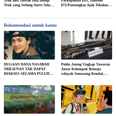
Truk Box Tabrak Dua Dump
Forkopimda DIY, Danrem
LUAR DESA, PEKERJA
Truk yang Sedang Antre Solar
072/Pamungkas Ajak Teladani
DIBAYAR Rp90 RIBU
di Jalan Medan–Tebing Tinggi
Semangat Juang Pangeran
Diponegoro
Rekomendasi untuk kamu
DUGAAN DANA NASABAH
Polda Jateng Ungkap Tawuran
TRILIUNAN TAK DAPAT
Antar Kelompok Remaja
DIAKSES SELAMA PULUHAN
wilayah Semarang-Kendal,
TAHUN, DPD IWOI KOTA
Empat Tersangka Ditahan dan
SEMARANG DESAK
17 DPO Diburu
TRANSPARANSI DAN
PEMERIKSAAN
MENYELURUH