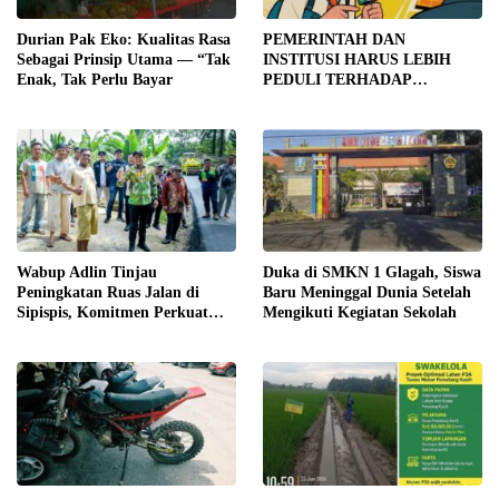
Durian Pak Eko: Kualitas Rasa
PEMERINTAH DAN
Sebagai Prinsip Utama — “Tak
INSTITUSI HARUS LEBIH
Enak, Tak Perlu Bayar
PEDULI TERHADAP
JURNALIS SEBAGAI MITRA
STRATEGIS PEMBANGUNAN
Wabup Adlin Tinjau
Duka di SMKN 1 Glagah, Siswa
Peningkatan Ruas Jalan di
Baru Meninggal Dunia Setelah
Sipispis, Komitmen Perkuat
Mengikuti Kegiatan Sekolah
Konektivitas Wilayah di Sergai