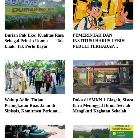
Durian Pak Eko: Kualitas Rasa
PEMERINTAH DAN
Sebagai Prinsip Utama — “Tak
INSTITUSI HARUS LEBIH
Enak, Tak Perlu Bayar
PEDULI TERHADAP
JURNALIS SEBAGAI MITRA
STRATEGIS PEMBANGUNAN
Wabup Adlin Tinjau
Duka di SMKN 1 Glagah, Siswa
Peningkatan Ruas Jalan di
Baru Meninggal Dunia Setelah
Sipispis, Komitmen Perkuat
Mengikuti Kegiatan Sekolah
Konektivitas Wilayah di Sergai