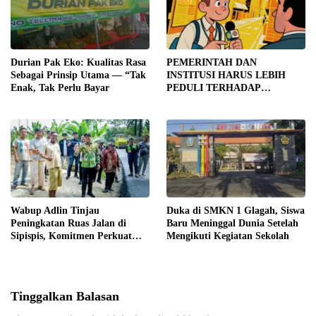
Durian Pak Eko: Kualitas Rasa
PEMERINTAH DAN
Sebagai Prinsip Utama — “Tak
INSTITUSI HARUS LEBIH
Enak, Tak Perlu Bayar
PEDULI TERHADAP
JURNALIS SEBAGAI MITRA
STRATEGIS PEMBANGUNAN
Wabup Adlin Tinjau
Duka di SMKN 1 Glagah, Siswa
Peningkatan Ruas Jalan di
Baru Meninggal Dunia Setelah
Sipispis, Komitmen Perkuat
Mengikuti Kegiatan Sekolah
Konektivitas Wilayah di Sergai
Tinggalkan Balasan