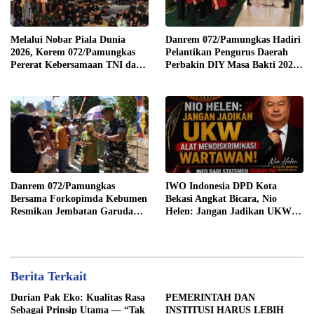
Melalui Nobar Piala Dunia
Danrem 072/Pamungkas Hadiri
2026, Korem 072/Pamungkas
Pelantikan Pengurus Daerah
Pererat Kebersamaan TNI dan
Perbakin DIY Masa Bakti 2026-
masyarakat sekitar
2030
Danrem 072/Pamungkas
IWO Indonesia DPD Kota
Bersama Forkopimda Kebumen
Bekasi Angkat Bicara, Nio
Resmikan Jembatan Garuda
Helen: Jangan Jadikan UKW
Merah Putih
Alat Mendiskriminasi
Wartawan
Berita Terkait
Durian Pak Eko: Kualitas Rasa
PEMERINTAH DAN
Sebagai Prinsip Utama — “Tak
INSTITUSI HARUS LEBIH