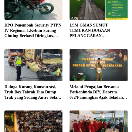
DPO Penembak Security PTPN
LSM GMAS SUMUT
IV Regional 1.Kebun Sarang
TEMUKAN DUGAAN
Ginting Berhasil Diringkus,
PELANGGARAN
Sempat Kabur Sejak November
SWAKELOLA PROYEK Rp690
2025
JUTA DI SERGAI:
DIBORONGKAN KE PIHAK
LUAR DESA, PEKERJA
DIBAYAR Rp90 RIBU
Diduga Kurang Konsentrasi,
Melalui Pengajian Bersama
Truk Box Tabrak Dua Dump
Forkopimda DIY, Danrem
Truk yang Sedang Antre Solar
072/Pamungkas Ajak Teladani
di Jalan Medan–Tebing Tinggi
Semangat Juang Pangeran
Diponegoro