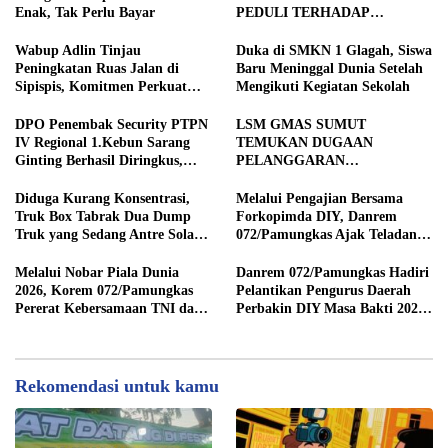
Enak, Tak Perlu Bayar
PEDULI TERHADAP
JURNALIS SEBAGAI MITRA
STRATEGIS PEMBANGUNAN
Wabup Adlin Tinjau
Duka di SMKN 1 Glagah, Siswa
Peningkatan Ruas Jalan di
Baru Meninggal Dunia Setelah
Sipispis, Komitmen Perkuat
Mengikuti Kegiatan Sekolah
Konektivitas Wilayah di Sergai
DPO Penembak Security PTPN
LSM GMAS SUMUT
IV Regional 1.Kebun Sarang
TEMUKAN DUGAAN
Ginting Berhasil Diringkus,
PELANGGARAN
Sempat Kabur Sejak November
SWAKELOLA PROYEK Rp690
2025
JUTA DI SERGAI:
Diduga Kurang Konsentrasi,
Melalui Pengajian Bersama
DIBORONGKAN KE PIHAK
Truk Box Tabrak Dua Dump
Forkopimda DIY, Danrem
LUAR DESA, PEKERJA
Truk yang Sedang Antre Solar
072/Pamungkas Ajak Teladani
DIBAYAR Rp90 RIBU
di Jalan Medan–Tebing Tinggi
Semangat Juang Pangeran
Diponegoro
Melalui Nobar Piala Dunia
Danrem 072/Pamungkas Hadiri
2026, Korem 072/Pamungkas
Pelantikan Pengurus Daerah
Pererat Kebersamaan TNI dan
Perbakin DIY Masa Bakti 2026-
masyarakat sekitar
2030
Rekomendasi untuk kamu