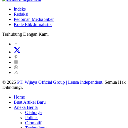
Indeks
Redaksi
Pedoman Media Siber
Kode Etik Jurnalistik
Terhubung Dengan Kami
© 2025
PT. Wijaya Official Group | Lensa Independent
. Semua Hak
Dilindungi.
Home
Buat Artikel Baru
Aneka Berita
Olahraga
Politics
Otomotif
Technology