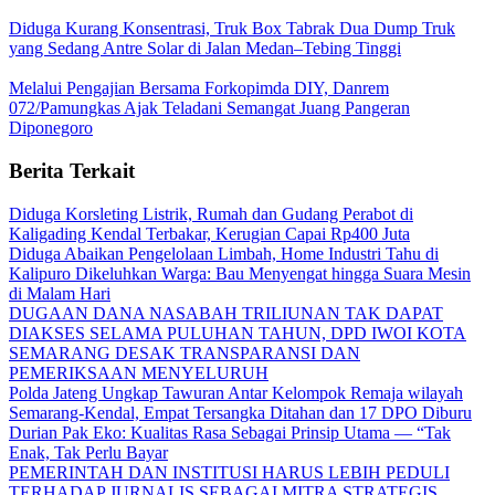
Diduga Kurang Konsentrasi, Truk Box Tabrak Dua Dump Truk
yang Sedang Antre Solar di Jalan Medan–Tebing Tinggi
Melalui Pengajian Bersama Forkopimda DIY, Danrem
072/Pamungkas Ajak Teladani Semangat Juang Pangeran
Diponegoro
Berita Terkait
Diduga Korsleting Listrik, Rumah dan Gudang Perabot di
Kaligading Kendal Terbakar, Kerugian Capai Rp400 Juta
Diduga Abaikan Pengelolaan Limbah, Home Industri Tahu di
Kalipuro Dikeluhkan Warga: Bau Menyengat hingga Suara Mesin
di Malam Hari
DUGAAN DANA NASABAH TRILIUNAN TAK DAPAT
DIAKSES SELAMA PULUHAN TAHUN, DPD IWOI KOTA
SEMARANG DESAK TRANSPARANSI DAN
PEMERIKSAAN MENYELURUH
Polda Jateng Ungkap Tawuran Antar Kelompok Remaja wilayah
Semarang-Kendal, Empat Tersangka Ditahan dan 17 DPO Diburu
Durian Pak Eko: Kualitas Rasa Sebagai Prinsip Utama — “Tak
Enak, Tak Perlu Bayar
PEMERINTAH DAN INSTITUSI HARUS LEBIH PEDULI
TERHADAP JURNALIS SEBAGAI MITRA STRATEGIS