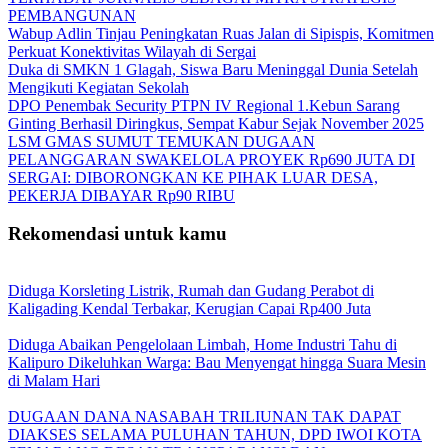
PEMBANGUNAN
Wabup Adlin Tinjau Peningkatan Ruas Jalan di Sipispis, Komitmen
Perkuat Konektivitas Wilayah di Sergai
Duka di SMKN 1 Glagah, Siswa Baru Meninggal Dunia Setelah
Mengikuti Kegiatan Sekolah
DPO Penembak Security PTPN IV Regional 1.Kebun Sarang
Ginting Berhasil Diringkus, Sempat Kabur Sejak November 2025
LSM GMAS SUMUT TEMUKAN DUGAAN
PELANGGARAN SWAKELOLA PROYEK Rp690 JUTA DI
SERGAI: DIBORONGKAN KE PIHAK LUAR DESA,
PEKERJA DIBAYAR Rp90 RIBU
Rekomendasi untuk kamu
Diduga Korsleting Listrik, Rumah dan Gudang Perabot di
Kaligading Kendal Terbakar, Kerugian Capai Rp400 Juta
Diduga Abaikan Pengelolaan Limbah, Home Industri Tahu di
Kalipuro Dikeluhkan Warga: Bau Menyengat hingga Suara Mesin
di Malam Hari
DUGAAN DANA NASABAH TRILIUNAN TAK DAPAT
DIAKSES SELAMA PULUHAN TAHUN, DPD IWOI KOTA