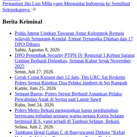
Pergantian Jitu Luis Milla yang Mengantar Indonesia ke Semifinal
Selengkapnya
Berita Kriminal
Polda Jateng Ungkap Tawuran Antar Kelompok Remaja
wilayah Semarang-Kendal, Empat Tersangka Ditahan dan 17
DPO Diburu
Sabtu, Agustus 8, 2026
DPO Penembak Security PTPN IV Regional 1.Kebun Sarang
Ginting Berhasil Diringkus, Sempat Kabur Sejak November
2025
Senin, Juli 27, 2026
Gerak Cepat Kurang dari 12 Jam, Tim URC Sat Reskrim
Polres Sergai Ringkus Dua Pelaku Jambret di Sei Rampah
Kamis, Juni 25, 2026
Sempat Buron, Polres Sergai Berhasil Amankan Pelaku
Pencabulan Anak di Sergai saat Lansir Sawit
Rabu, Juni 24, 2026
Polres Metro Bekasi mengungkap kasus pembunuhan
berencana terhadap seorang warga negara Korea Selatan
berinisial B.S. yang terjadi di Tambun Selatan, Bekasi.
Selasa, Juni 2, 2026
Tambang Ilegal Galian C di Banyuwangi Diduga “Kebal