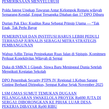
PEMERIKSAAN MENYELURUH
Polda Jateng Ungkap Tawuran Antar Kelompok Remaja wilayah
Semarang-Kendal, Empat Tersangka Ditahan dan 17 DPO Diburu
Durian Pak Eko: Kualitas Rasa Sebagai Prinsip Utama — “Tak
Enak, Tak Perlu Bayar
PEMERINTAH DAN INSTITUSI HARUS LEBIH PEDULI
TERHADAP JURNALIS SEBAGAI MITRA STRATEGIS
PEMBANGUNAN
Wabup Adlin Tinjau Peningkatan Ruas Jalan di Sipispis, Komitmen
Perkuat Konektivitas Wilayah di Sergai
Duka di SMKN 1 Glagah, Siswa Baru Meninggal Dunia Setelah
Mengikuti Kegiatan Sekolah
DPO Penembak Security PTPN IV Regional 1.Kebun Sarang
Ginting Berhasil Diringkus, Sempat Kabur Sejak November 2025
LSM GMAS SUMUT TEMUKAN DUGAAN
PELANGGARAN SWAKELOLA PROYEK Rp690 JUTA DI
SERGAI: DIBORONGKAN KE PIHAK LUAR DESA,
PEKERJA DIBAYAR Rp90 RIBU