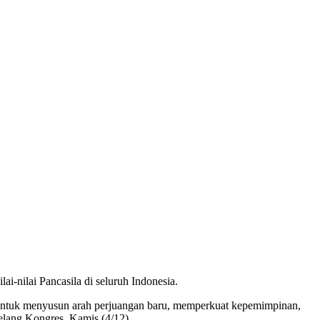
i-nilai Pancasila di seluruh Indonesia.
untuk menyusun arah perjuangan baru, memperkuat kepemimpinan,
elang Kongres, Kamis (4/12).