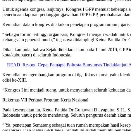
Untuk agenda kongres, lanjutnya, Kongres I GPP memuat beberapa ag
penerimaan laporan pertanggungjawaban DPP GPP, pembahasan da
Kemudian dalam kongres dilakukan penetapan program umum, garis pe
“Sebagai forum tertinggi organisasi, Kongres I menjadi wadah untu
kebangsaan generasi muda,” tegasnya didampingi Ketua Panitia Dr. 
Dikatakan pula, bahwa Sejak dideklarasikan pada 1 Juni 2019, GPP te
kota/kabupaten) di seluruh Indonesia.
READ
Respon Cepat Pamapta Polresta Banyumas Tindaklanjuti
Kemudian mengembangkan program di tiga fokus utama, yaitu Ideologi
edisi ke-XIII.
“Kongres I ini menjadi ruang, untuk menyatukan seluruh kekuatan d
Rakernas VII Perkuat Program Kerja Nasional
Pada kesempatan itu, Ketua Panitia Dr Gunawan Djayaputra, S.H., 
Indonesia untuk periode mendatang. Seluruh pengurus daerah akan me
” Ya, penetapan Semarang sebagai tuan rumah merupakan hasil kese
organisasi. Dan Ketua GPP Jawa Tengah itu sudah memiliki pengala