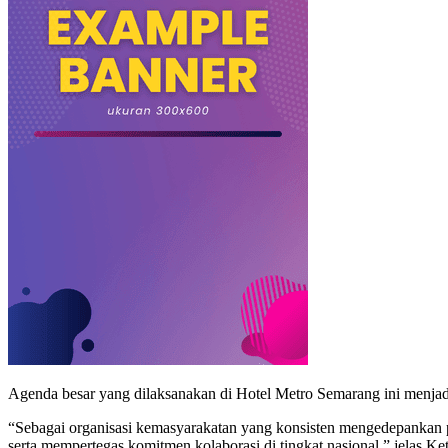
Agenda besar yang dilaksanakan di Hotel Metro Semarang ini menjadi 
“Sebagai organisasi kemasyarakatan yang konsisten mengedepankan
serta mempertegas komitmen kolaborasi di tingkat nasional,” jela