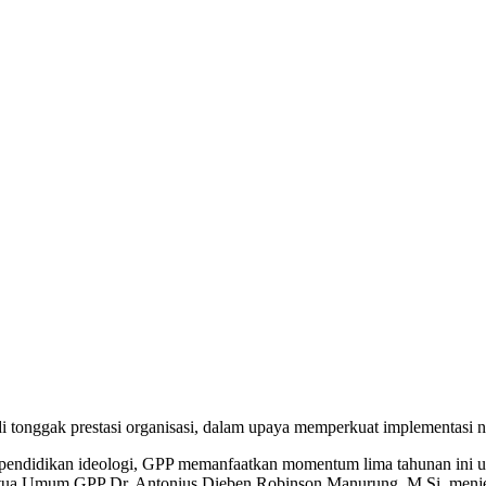
tonggak prestasi organisasi, dalam upaya memperkuat implementasi nila
 pendidikan ideologi, GPP memanfaatkan momentum lima tahunan ini 
s Ketua Umum GPP Dr. Antonius Dieben Robinson Manurung, M.Si, menj