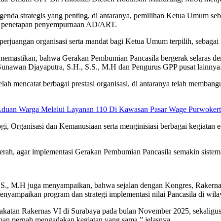
enda strategis yang penting, di antaranya, pemilihan Ketua Umum seb
n penetapan penyempurnaan AD/ART.
rjuangan organisasi serta mandat bagi Ketua Umum terpilih, sebagai
k memastikan, bahwa Gerakan Pembumian Pancasila bergerak selaras d
Gunawan Djayaputra, S.H., S.S., M.H dan Pengurus GPP pusat lainnya
lah mencatat berbagai prestasi organisasi, di antaranya telah membang
 Aduan Warga Melalui Layanan 110 Di Kawasan Pasar Wage Purwoker
, Organisasi dan Kemanusiaan serta menginisiasi berbagai kegiatan ed
aerah, agar implementasi Gerakan Pembumian Pancasila semakin sistem
S.S., M.H juga menyampaikan, bahwa sejalan dengan Kongres, Rakerna
nyampaikan program dan strategi implementasi nilai Pancasila di wil
pakatan Rakernas VI di Surabaya pada bulan November 2025, sekalig
man pernah mengadakan kegiatan yang sama,” jelasnya.