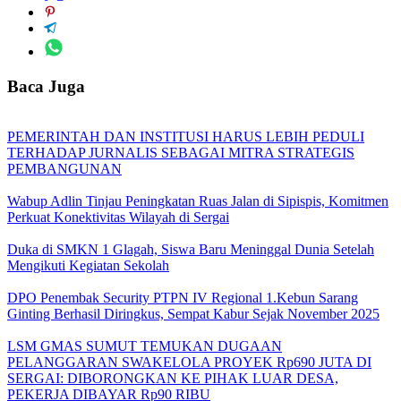
Baca Juga
PEMERINTAH DAN INSTITUSI HARUS LEBIH PEDULI
TERHADAP JURNALIS SEBAGAI MITRA STRATEGIS
PEMBANGUNAN
Wabup Adlin Tinjau Peningkatan Ruas Jalan di Sipispis, Komitmen
Perkuat Konektivitas Wilayah di Sergai
Duka di SMKN 1 Glagah, Siswa Baru Meninggal Dunia Setelah
Mengikuti Kegiatan Sekolah
DPO Penembak Security PTPN IV Regional 1.Kebun Sarang
Ginting Berhasil Diringkus, Sempat Kabur Sejak November 2025
LSM GMAS SUMUT TEMUKAN DUGAAN
PELANGGARAN SWAKELOLA PROYEK Rp690 JUTA DI
SERGAI: DIBORONGKAN KE PIHAK LUAR DESA,
PEKERJA DIBAYAR Rp90 RIBU