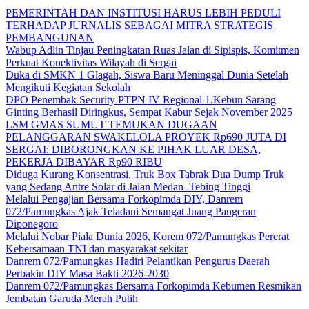
PEMERINTAH DAN INSTITUSI HARUS LEBIH PEDULI
TERHADAP JURNALIS SEBAGAI MITRA STRATEGIS
PEMBANGUNAN
Wabup Adlin Tinjau Peningkatan Ruas Jalan di Sipispis, Komitmen
Perkuat Konektivitas Wilayah di Sergai
Duka di SMKN 1 Glagah, Siswa Baru Meninggal Dunia Setelah
Mengikuti Kegiatan Sekolah
DPO Penembak Security PTPN IV Regional 1.Kebun Sarang
Ginting Berhasil Diringkus, Sempat Kabur Sejak November 2025
LSM GMAS SUMUT TEMUKAN DUGAAN
PELANGGARAN SWAKELOLA PROYEK Rp690 JUTA DI
SERGAI: DIBORONGKAN KE PIHAK LUAR DESA,
PEKERJA DIBAYAR Rp90 RIBU
Diduga Kurang Konsentrasi, Truk Box Tabrak Dua Dump Truk
yang Sedang Antre Solar di Jalan Medan–Tebing Tinggi
Melalui Pengajian Bersama Forkopimda DIY, Danrem
072/Pamungkas Ajak Teladani Semangat Juang Pangeran
Diponegoro
Melalui Nobar Piala Dunia 2026, Korem 072/Pamungkas Pererat
Kebersamaan TNI dan masyarakat sekitar
Danrem 072/Pamungkas Hadiri Pelantikan Pengurus Daerah
Perbakin DIY Masa Bakti 2026-2030
Danrem 072/Pamungkas Bersama Forkopimda Kebumen Resmikan
Jembatan Garuda Merah Putih