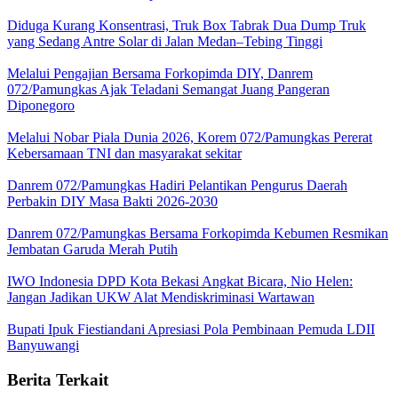
Diduga Kurang Konsentrasi, Truk Box Tabrak Dua Dump Truk
yang Sedang Antre Solar di Jalan Medan–Tebing Tinggi
Melalui Pengajian Bersama Forkopimda DIY, Danrem
072/Pamungkas Ajak Teladani Semangat Juang Pangeran
Diponegoro
Melalui Nobar Piala Dunia 2026, Korem 072/Pamungkas Pererat
Kebersamaan TNI dan masyarakat sekitar
Danrem 072/Pamungkas Hadiri Pelantikan Pengurus Daerah
Perbakin DIY Masa Bakti 2026-2030
Danrem 072/Pamungkas Bersama Forkopimda Kebumen Resmikan
Jembatan Garuda Merah Putih
IWO Indonesia DPD Kota Bekasi Angkat Bicara, Nio Helen:
Jangan Jadikan UKW Alat Mendiskriminasi Wartawan
Bupati Ipuk Fiestiandani Apresiasi Pola Pembinaan Pemuda LDII
Banyuwangi
Berita Terkait