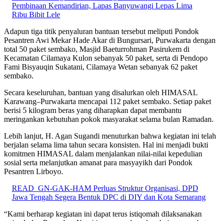
Pembinaan Kemandirian, Lapas Banyuwangi Lepas Lima
Ribu Bibit Lele
Adapun tiga titik penyaluran bantuan tersebut meliputi Pondok
Pesantren Awi Mekar Hade Akar di Bungursari, Purwakarta dengan
total 50 paket sembako, Masjid Baeturrohman Pasirukem di
Kecamatan Cilamaya Kulon sebanyak 50 paket, serta di Pendopo
Fami Bisyauqin Sukatani, Cilamaya Wetan sebanyak 62 paket
sembako.
Secara keseluruhan, bantuan yang disalurkan oleh HIMASAL
Karawang–Purwakarta mencapai 112 paket sembako. Setiap paket
berisi 5 kilogram beras yang diharapkan dapat membantu
meringankan kebutuhan pokok masyarakat selama bulan Ramadan.
Lebih lanjut, H. Agan Sugandi menuturkan bahwa kegiatan ini telah
berjalan selama lima tahun secara konsisten. Hal ini menjadi bukti
komitmen HIMASAL dalam menjalankan nilai-nilai kepedulian
sosial serta melanjutkan amanat para masyayikh dari Pondok
Pesantren Lirboyo.
READ
GN-GAK-HAM Perluas Struktur Organisasi, DPD
Jawa Tengah Segera Bentuk DPC di DIY dan Kota Semarang
“Kami berharap kegiatan ini dapat terus istiqomah dilaksanakan