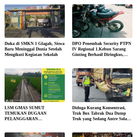
STRATEGIS PEMBANGUNAN
Duka di SMKN 1 Glagah, Siswa
DPO Penembak Security PTPN
Baru Meninggal Dunia Setelah
IV Regional 1.Kebun Sarang
Mengikuti Kegiatan Sekolah
Ginting Berhasil Diringkus,
Sempat Kabur Sejak November
2025
LSM GMAS SUMUT
Diduga Kurang Konsentrasi,
TEMUKAN DUGAAN
Truk Box Tabrak Dua Dump
PELANGGARAN
Truk yang Sedang Antre Solar
SWAKELOLA PROYEK Rp690
di Jalan Medan–Tebing Tinggi
JUTA DI SERGAI:
DIBORONGKAN KE PIHAK