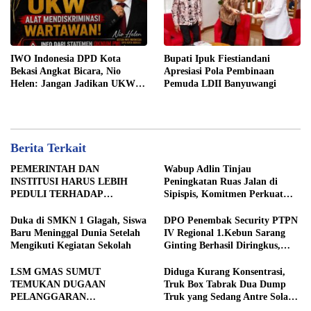
IWO Indonesia DPD Kota
Bupati Ipuk Fiestiandani
Bekasi Angkat Bicara, Nio
Apresiasi Pola Pembinaan
Helen: Jangan Jadikan UKW
Pemuda LDII Banyuwangi
Alat Mendiskriminasi
Wartawan
Berita Terkait
PEMERINTAH DAN
Wabup Adlin Tinjau
INSTITUSI HARUS LEBIH
Peningkatan Ruas Jalan di
PEDULI TERHADAP
Sipispis, Komitmen Perkuat
JURNALIS SEBAGAI MITRA
Konektivitas Wilayah di Sergai
STRATEGIS PEMBANGUNAN
Duka di SMKN 1 Glagah, Siswa
DPO Penembak Security PTPN
Baru Meninggal Dunia Setelah
IV Regional 1.Kebun Sarang
Mengikuti Kegiatan Sekolah
Ginting Berhasil Diringkus,
Sempat Kabur Sejak November
2025
LSM GMAS SUMUT
Diduga Kurang Konsentrasi,
TEMUKAN DUGAAN
Truk Box Tabrak Dua Dump
PELANGGARAN
Truk yang Sedang Antre Solar
SWAKELOLA PROYEK Rp690
di Jalan Medan–Tebing Tinggi