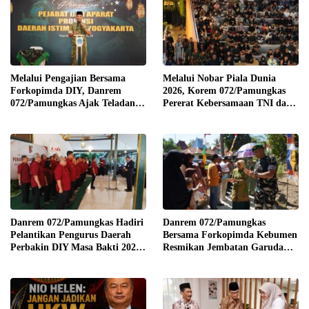
LUAR DESA, PEKERJA
DIBAYAR Rp90 RIBU
Melalui Pengajian Bersama
Melalui Nobar Piala Dunia
Forkopimda DIY, Danrem
2026, Korem 072/Pamungkas
072/Pamungkas Ajak Teladani
Pererat Kebersamaan TNI dan
Semangat Juang Pangeran
masyarakat sekitar
Diponegoro
Danrem 072/Pamungkas Hadiri
Danrem 072/Pamungkas
Pelantikan Pengurus Daerah
Bersama Forkopimda Kebumen
Perbakin DIY Masa Bakti 2026-
Resmikan Jembatan Garuda
2030
Merah Putih