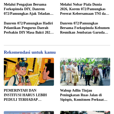
JUTA DI SERGAI:
Melalui Pengajian Bersama
Melalui Nobar Piala Dunia
DIBORONGKAN KE PIHAK
Forkopimda DIY, Danrem
2026, Korem 072/Pamungkas
LUAR DESA, PEKERJA
072/Pamungkas Ajak Teladani
Pererat Kebersamaan TNI dan
DIBAYAR Rp90 RIBU
Semangat Juang Pangeran
masyarakat sekitar
Diponegoro
Danrem 072/Pamungkas Hadiri
Danrem 072/Pamungkas
Pelantikan Pengurus Daerah
Bersama Forkopimda Kebumen
Perbakin DIY Masa Bakti 2026-
Resmikan Jembatan Garuda
2030
Merah Putih
Rekomendasi untuk kamu
PEMERINTAH DAN
Wabup Adlin Tinjau
INSTITUSI HARUS LEBIH
Peningkatan Ruas Jalan di
PEDULI TERHADAP
Sipispis, Komitmen Perkuat
JURNALIS SEBAGAI MITRA
Konektivitas Wilayah di Sergai
STRATEGIS PEMBANGUNAN