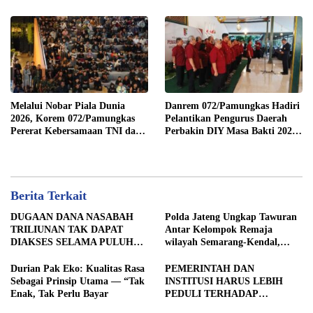
Diponegoro
Melalui Nobar Piala Dunia
Danrem 072/Pamungkas Hadiri
2026, Korem 072/Pamungkas
Pelantikan Pengurus Daerah
Pererat Kebersamaan TNI dan
Perbakin DIY Masa Bakti 2026-
masyarakat sekitar
2030
Berita Terkait
DUGAAN DANA NASABAH
Polda Jateng Ungkap Tawuran
TRILIUNAN TAK DAPAT
Antar Kelompok Remaja
DIAKSES SELAMA PULUHAN
wilayah Semarang-Kendal,
TAHUN, DPD IWOI KOTA
Empat Tersangka Ditahan dan
SEMARANG DESAK
17 DPO Diburu
Durian Pak Eko: Kualitas Rasa
PEMERINTAH DAN
TRANSPARANSI DAN
Sebagai Prinsip Utama — “Tak
INSTITUSI HARUS LEBIH
PEMERIKSAAN
Enak, Tak Perlu Bayar
PEDULI TERHADAP
MENYELURUH
JURNALIS SEBAGAI MITRA