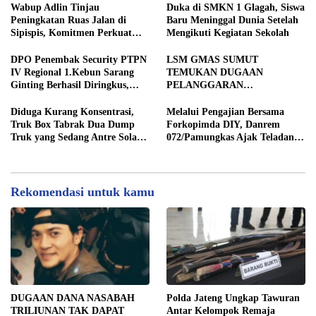
STRATEGIS PEMBANGUNAN
Wabup Adlin Tinjau
Duka di SMKN 1 Glagah, Siswa
Peningkatan Ruas Jalan di
Baru Meninggal Dunia Setelah
Sipispis, Komitmen Perkuat
Mengikuti Kegiatan Sekolah
Konektivitas Wilayah di Sergai
DPO Penembak Security PTPN
LSM GMAS SUMUT
IV Regional 1.Kebun Sarang
TEMUKAN DUGAAN
Ginting Berhasil Diringkus,
PELANGGARAN
Sempat Kabur Sejak November
SWAKELOLA PROYEK Rp690
2025
JUTA DI SERGAI:
Diduga Kurang Konsentrasi,
Melalui Pengajian Bersama
DIBORONGKAN KE PIHAK
Truk Box Tabrak Dua Dump
Forkopimda DIY, Danrem
LUAR DESA, PEKERJA
Truk yang Sedang Antre Solar
072/Pamungkas Ajak Teladani
DIBAYAR Rp90 RIBU
di Jalan Medan–Tebing Tinggi
Semangat Juang Pangeran
Diponegoro
Rekomendasi untuk kamu
DUGAAN DANA NASABAH
Polda Jateng Ungkap Tawuran
TRILIUNAN TAK DAPAT
Antar Kelompok Remaja