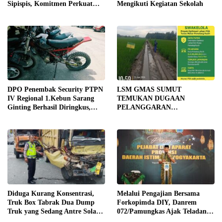
Sipispis, Komitmen Perkuat
Mengikuti Kegiatan Sekolah
Konektivitas Wilayah di Sergai
DPO Penembak Security PTPN
LSM GMAS SUMUT
IV Regional 1.Kebun Sarang
TEMUKAN DUGAAN
Ginting Berhasil Diringkus,
PELANGGARAN
Sempat Kabur Sejak November
SWAKELOLA PROYEK Rp690
2025
JUTA DI SERGAI:
DIBORONGKAN KE PIHAK
LUAR DESA, PEKERJA
DIBAYAR Rp90 RIBU
Diduga Kurang Konsentrasi,
Melalui Pengajian Bersama
Truk Box Tabrak Dua Dump
Forkopimda DIY, Danrem
Truk yang Sedang Antre Solar
072/Pamungkas Ajak Teladani
di Jalan Medan–Tebing Tinggi
Semangat Juang Pangeran