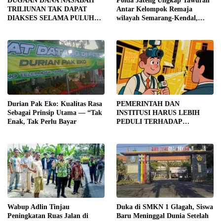
DUGAAN DANA NASABAH
Polda Jateng Ungkap Tawuran
TRILIUNAN TAK DAPAT
Antar Kelompok Remaja
DIAKSES SELAMA PULUHAN
wilayah Semarang-Kendal,
TAHUN, DPD IWOI KOTA
Empat Tersangka Ditahan dan
SEMARANG DESAK
17 DPO Diburu
TRANSPARANSI DAN
PEMERIKSAAN
MENYELURUH
Durian Pak Eko: Kualitas Rasa
PEMERINTAH DAN
Sebagai Prinsip Utama — “Tak
INSTITUSI HARUS LEBIH
Enak, Tak Perlu Bayar
PEDULI TERHADAP
JURNALIS SEBAGAI MITRA
STRATEGIS PEMBANGUNAN
Wabup Adlin Tinjau
Duka di SMKN 1 Glagah, Siswa
Peningkatan Ruas Jalan di
Baru Meninggal Dunia Setelah