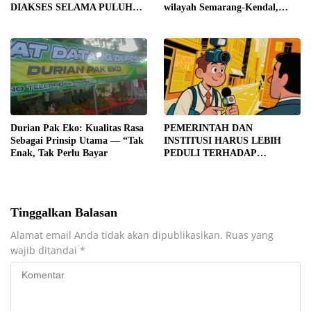
DIAKSES SELAMA PULUHAN
wilayah Semarang-Kendal,
TAHUN, DPD IWOI KOTA
Empat Tersangka Ditahan dan
SEMARANG DESAK
17 DPO Diburu
TRANSPARANSI DAN
PEMERIKSAAN
MENYELURUH
Durian Pak Eko: Kualitas Rasa
PEMERINTAH DAN
Sebagai Prinsip Utama — “Tak
INSTITUSI HARUS LEBIH
Enak, Tak Perlu Bayar
PEDULI TERHADAP
JURNALIS SEBAGAI MITRA
STRATEGIS PEMBANGUNAN
Tinggalkan Balasan
Alamat email Anda tidak akan dipublikasikan.
Ruas yang
wajib ditandai
*