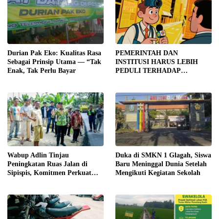
Durian Pak Eko: Kualitas Rasa
PEMERINTAH DAN
Sebagai Prinsip Utama — “Tak
INSTITUSI HARUS LEBIH
Enak, Tak Perlu Bayar
PEDULI TERHADAP
JURNALIS SEBAGAI MITRA
STRATEGIS PEMBANGUNAN
Wabup Adlin Tinjau
Duka di SMKN 1 Glagah, Siswa
Peningkatan Ruas Jalan di
Baru Meninggal Dunia Setelah
Sipispis, Komitmen Perkuat
Mengikuti Kegiatan Sekolah
Konektivitas Wilayah di Sergai