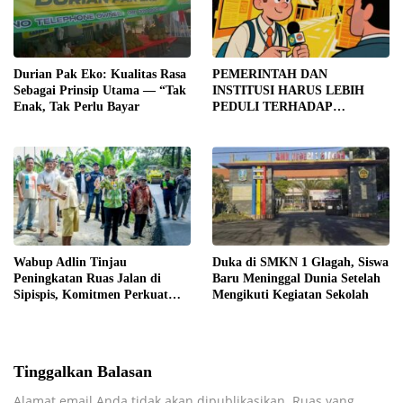
Durian Pak Eko: Kualitas Rasa
PEMERINTAH DAN
Sebagai Prinsip Utama — “Tak
INSTITUSI HARUS LEBIH
Enak, Tak Perlu Bayar
PEDULI TERHADAP
JURNALIS SEBAGAI MITRA
STRATEGIS PEMBANGUNAN
Wabup Adlin Tinjau
Duka di SMKN 1 Glagah, Siswa
Peningkatan Ruas Jalan di
Baru Meninggal Dunia Setelah
Sipispis, Komitmen Perkuat
Mengikuti Kegiatan Sekolah
Konektivitas Wilayah di Sergai
Tinggalkan Balasan
Alamat email Anda tidak akan dipublikasikan.
Ruas yang