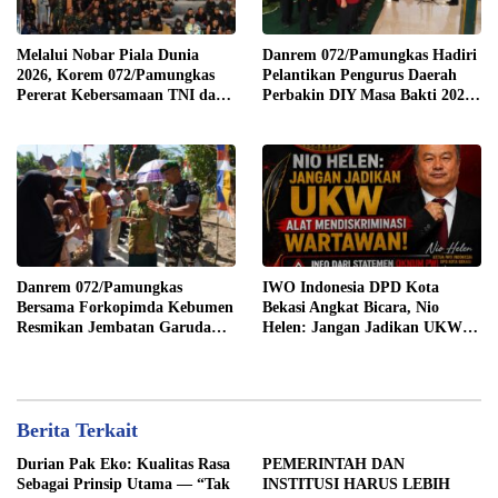
Melalui Nobar Piala Dunia
Danrem 072/Pamungkas Hadiri
2026, Korem 072/Pamungkas
Pelantikan Pengurus Daerah
Pererat Kebersamaan TNI dan
Perbakin DIY Masa Bakti 2026-
masyarakat sekitar
2030
Danrem 072/Pamungkas
IWO Indonesia DPD Kota
Bersama Forkopimda Kebumen
Bekasi Angkat Bicara, Nio
Resmikan Jembatan Garuda
Helen: Jangan Jadikan UKW
Merah Putih
Alat Mendiskriminasi
Wartawan
Berita Terkait
Durian Pak Eko: Kualitas Rasa
PEMERINTAH DAN
Sebagai Prinsip Utama — “Tak
INSTITUSI HARUS LEBIH