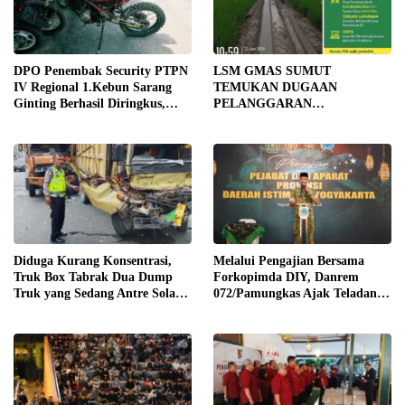
DPO Penembak Security PTPN
LSM GMAS SUMUT
IV Regional 1.Kebun Sarang
TEMUKAN DUGAAN
Ginting Berhasil Diringkus,
PELANGGARAN
Sempat Kabur Sejak November
SWAKELOLA PROYEK Rp690
2025
JUTA DI SERGAI:
DIBORONGKAN KE PIHAK
LUAR DESA, PEKERJA
DIBAYAR Rp90 RIBU
Diduga Kurang Konsentrasi,
Melalui Pengajian Bersama
Truk Box Tabrak Dua Dump
Forkopimda DIY, Danrem
Truk yang Sedang Antre Solar
072/Pamungkas Ajak Teladani
di Jalan Medan–Tebing Tinggi
Semangat Juang Pangeran
Diponegoro