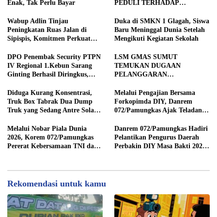
Enak, Tak Perlu Bayar
PEDULI TERHADAP
JURNALIS SEBAGAI MITRA
STRATEGIS PEMBANGUNAN
Wabup Adlin Tinjau
Duka di SMKN 1 Glagah, Siswa
Peningkatan Ruas Jalan di
Baru Meninggal Dunia Setelah
Sipispis, Komitmen Perkuat
Mengikuti Kegiatan Sekolah
Konektivitas Wilayah di Sergai
DPO Penembak Security PTPN
LSM GMAS SUMUT
IV Regional 1.Kebun Sarang
TEMUKAN DUGAAN
Ginting Berhasil Diringkus,
PELANGGARAN
Sempat Kabur Sejak November
SWAKELOLA PROYEK Rp690
2025
JUTA DI SERGAI:
Diduga Kurang Konsentrasi,
Melalui Pengajian Bersama
DIBORONGKAN KE PIHAK
Truk Box Tabrak Dua Dump
Forkopimda DIY, Danrem
LUAR DESA, PEKERJA
Truk yang Sedang Antre Solar
072/Pamungkas Ajak Teladani
DIBAYAR Rp90 RIBU
di Jalan Medan–Tebing Tinggi
Semangat Juang Pangeran
Diponegoro
Melalui Nobar Piala Dunia
Danrem 072/Pamungkas Hadiri
2026, Korem 072/Pamungkas
Pelantikan Pengurus Daerah
Pererat Kebersamaan TNI dan
Perbakin DIY Masa Bakti 2026-
masyarakat sekitar
2030
Rekomendasi untuk kamu