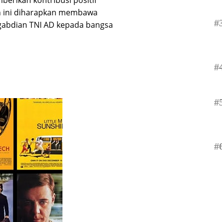
berikan kontribusi positif
an ini diharapkan membawa
#
gabdian TNI AD kepada bangsa
#
#
#