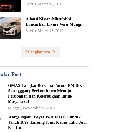
Sabtu, Maret 16, 2019
Aliansi Nissan-Mitsubishi
Luncurkan Livina Versi Mungil
Sabtu, Maret 16, 2019
Selengkapnya
ular Post
GMAS Langkat Bersama Forum PM Desa
1
Sicangggang Berkomitmen Menuju
Perubahan dan Keterbukaan untuk
Masyarakat
Minggu, November 2, 2025
Warga Ngaku Bayar ke Kades KS untuk
2
Tanah DAS Tanjung Ibus, Kadus Tahu Jual
Beli Itu