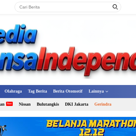
Olahraga
Tag Berita
Berita Otomotif
Lainnya
tan
Nissan
Bulutangkis
DKI Jakarta
Gerindra