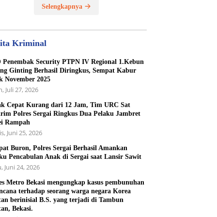
Selengkapnya
ita Kriminal
Penembak Security PTPN IV Regional 1.Kebun
ng Ginting Berhasil Diringkus, Sempat Kabur
k November 2025
, Juli 27, 2026
k Cepat Kurang dari 12 Jam, Tim URC Sat
rim Polres Sergai Ringkus Dua Pelaku Jambret
ei Rampah
s, Juni 25, 2026
at Buron, Polres Sergai Berhasil Amankan
ku Pencabulan Anak di Sergai saat Lansir Sawit
, Juni 24, 2026
es Metro Bekasi mengungkap kasus pembunuhan
ncana terhadap seorang warga negara Korea
tan berinisial B.S. yang terjadi di Tambun
tan, Bekasi.