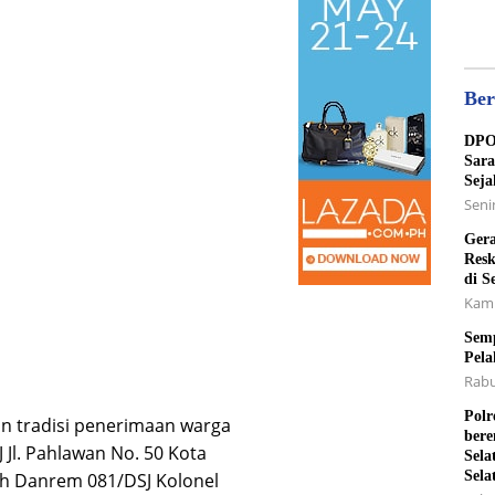
Ber
DPO 
Sara
Seja
Senin
Gera
Resk
di S
Kami
Semp
Pela
Rabu
Polr
an tradisi penerimaan warga
bere
Jl. Pahlawan No. 50 Kota
Sela
Sela
eh Danrem 081/DSJ Kolonel