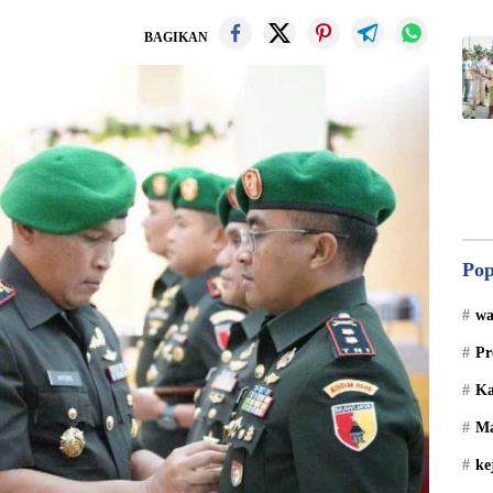
BAGIKAN
Pop
wa
Pr
Ka
Ma
ke