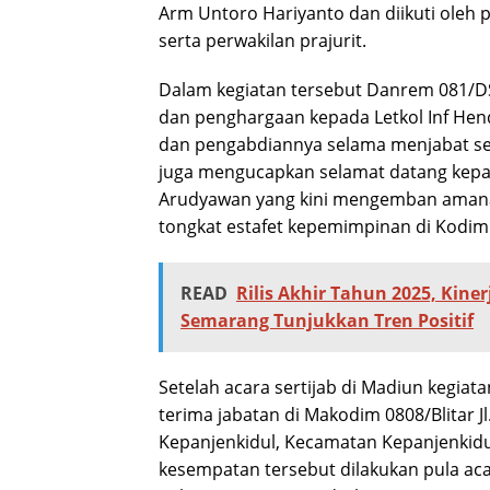
Arm Untoro Hariyanto dan diikuti oleh 
serta perwakilan prajurit.
Dalam kegiatan tersebut Danrem 081/D
dan penghargaan kepada Letkol Inf Hen
dan pengabdiannya selama menjabat seb
juga mengucapkan selamat datang kepada
Arudyawan yang kini mengemban amana
tongkat estafet kepemimpinan di Kodim 
READ
Rilis Akhir Tahun 2025, Kine
Semarang Tunjukkan Tren Positif
Setelah acara sertijab di Madiun kegiat
terima jabatan di Makodim 0808/Blitar J
Kepanjenkidul, Kecamatan Kepanjenkidul
kesempatan tersebut dilakukan pula ac