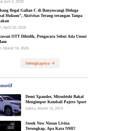
a, Juni 2, 2026
ang Ilegal Galian C di Banyuwangi Diduga
al Hukum”, Aktivitas Terang-terangan Tanpa
dakan
, April 20, 2026
awan OTT Dibidik, Pengacara Sebut Ada Unsur
dam
n, Maret 16, 2026
Selengkapnya
motif
Demi Xpander, Mitsubishi Bakal
Mengimpor Kembali Pajero Sport
Sabtu, Maret 16, 2019
Sosok New Nissan Livina
Terungkap, Apa Kata NMI?