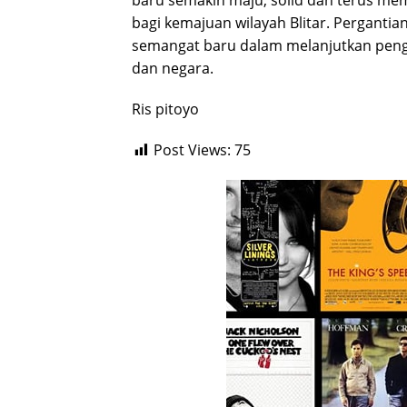
baru semakin maju, solid dan terus mem
bagi kemajuan wilayah Blitar. Perganti
semangat baru dalam melanjutkan pen
dan negara.
Ris pitoyo
Post Views:
75