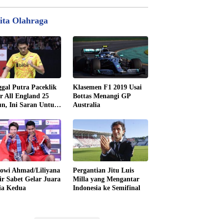
ita Olahraga
gal Putra Paceklik
Klasemen F1 2019 Usai
r All England 25
Bottas Menangi GP
n, Ini Saran Untuk
Australia
tan dkk
owi Ahmad/Liliyana
Pergantian Jitu Luis
ir Sabet Gelar Juara
Milla yang Mengantar
ia Kedua
Indonesia ke Semifinal