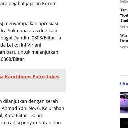
Selas
para pejabat jajaran Korem
Tamb
“Keb
Tin
SJ menyampaikan apresiasi
Senin
dra Sukmana atas dedikasi
Wart
agai Dandim 0808/Blitar. Ia
Den
 Letkol Inf Virlani
Seni
h baru untuk melanjutkan
0808/Blitar.
rja Kamtibmas Polrestabes
Oto
an dilanjutkan dengan serah
l. Ahmad Yani No. 6, Kelurahan
, Kota Blitar. Dalam
ara tradisi penyambutan dan