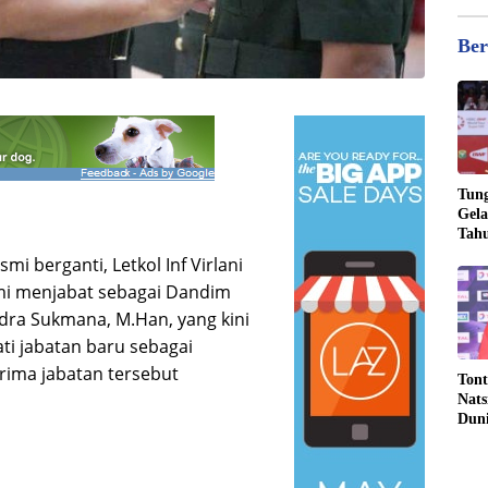
Ber
Tung
Gela
Tahu
Jona
i berganti, Letkol Inf Virlani
smi menjabat sebagai Dandim
ndra Sukmana, M.Han, yang kini
i jabatan baru sebagai
rima jabatan tersebut
Tont
Nats
Dun