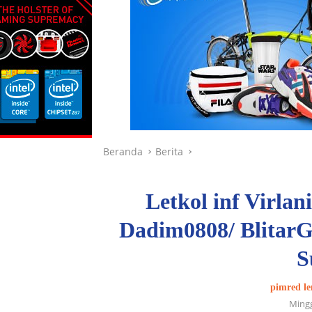
Beranda
Berita
Letkol inf Virla
Dadim0808/ BlitarG
S
pimred le
Mingg