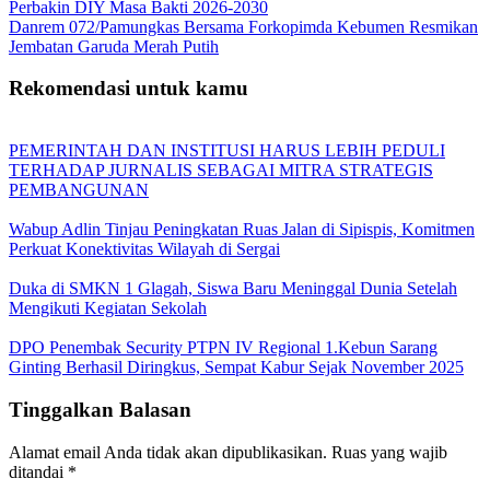
Perbakin DIY Masa Bakti 2026-2030
Danrem 072/Pamungkas Bersama Forkopimda Kebumen Resmikan
Jembatan Garuda Merah Putih
Rekomendasi untuk kamu
PEMERINTAH DAN INSTITUSI HARUS LEBIH PEDULI
TERHADAP JURNALIS SEBAGAI MITRA STRATEGIS
PEMBANGUNAN
Wabup Adlin Tinjau Peningkatan Ruas Jalan di Sipispis, Komitmen
Perkuat Konektivitas Wilayah di Sergai
Duka di SMKN 1 Glagah, Siswa Baru Meninggal Dunia Setelah
Mengikuti Kegiatan Sekolah
DPO Penembak Security PTPN IV Regional 1.Kebun Sarang
Ginting Berhasil Diringkus, Sempat Kabur Sejak November 2025
Tinggalkan Balasan
Alamat email Anda tidak akan dipublikasikan.
Ruas yang wajib
ditandai
*