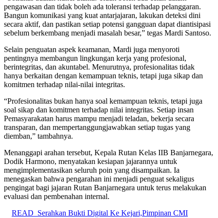
pengawasan dan tidak boleh ada toleransi terhadap pelanggaran.
Bangun komunikasi yang kuat antarjajaran, lakukan deteksi dini
secara aktif, dan pastikan setiap potensi gangguan dapat diantisipasi
sebelum berkembang menjadi masalah besar,” tegas Mardi Santoso.
Selain penguatan aspek keamanan, Mardi juga menyoroti
pentingnya membangun lingkungan kerja yang profesional,
berintegritas, dan akuntabel. Menurutnya, profesionalitas tidak
hanya berkaitan dengan kemampuan teknis, tetapi juga sikap dan
komitmen terhadap nilai-nilai integritas.
“Profesionalitas bukan hanya soal kemampuan teknis, tetapi juga
soal sikap dan komitmen terhadap nilai integritas. Setiap insan
Pemasyarakatan harus mampu menjadi teladan, bekerja secara
transparan, dan mempertanggungjawabkan setiap tugas yang
diemban,” tambahnya.
Menanggapi arahan tersebut, Kepala Rutan Kelas IIB Banjarnegara,
Dodik Harmono, menyatakan kesiapan jajarannya untuk
mengimplementasikan seluruh poin yang disampaikan. Ia
menegaskan bahwa pengarahan ini menjadi penguat sekaligus
pengingat bagi jajaran Rutan Banjarnegara untuk terus melakukan
evaluasi dan pembenahan internal.
READ
Serahkan Bukti Digital Ke Kejari,Pimpinan CMI