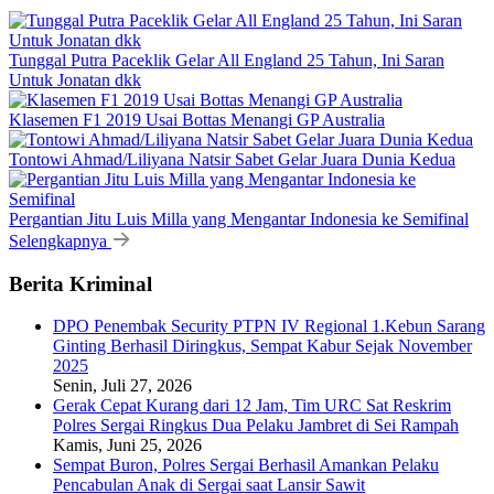
Tunggal Putra Paceklik Gelar All England 25 Tahun, Ini Saran
Untuk Jonatan dkk
Klasemen F1 2019 Usai Bottas Menangi GP Australia
Tontowi Ahmad/Liliyana Natsir Sabet Gelar Juara Dunia Kedua
Pergantian Jitu Luis Milla yang Mengantar Indonesia ke Semifinal
Selengkapnya
Berita Kriminal
DPO Penembak Security PTPN IV Regional 1.Kebun Sarang
Ginting Berhasil Diringkus, Sempat Kabur Sejak November
2025
Senin, Juli 27, 2026
Gerak Cepat Kurang dari 12 Jam, Tim URC Sat Reskrim
Polres Sergai Ringkus Dua Pelaku Jambret di Sei Rampah
Kamis, Juni 25, 2026
Sempat Buron, Polres Sergai Berhasil Amankan Pelaku
Pencabulan Anak di Sergai saat Lansir Sawit