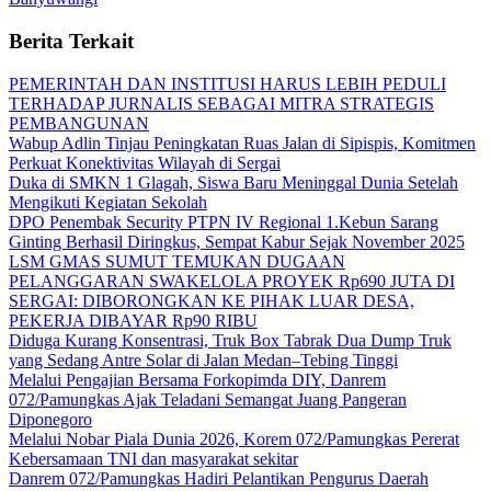
Berita Terkait
PEMERINTAH DAN INSTITUSI HARUS LEBIH PEDULI
TERHADAP JURNALIS SEBAGAI MITRA STRATEGIS
PEMBANGUNAN
Wabup Adlin Tinjau Peningkatan Ruas Jalan di Sipispis, Komitmen
Perkuat Konektivitas Wilayah di Sergai
Duka di SMKN 1 Glagah, Siswa Baru Meninggal Dunia Setelah
Mengikuti Kegiatan Sekolah
DPO Penembak Security PTPN IV Regional 1.Kebun Sarang
Ginting Berhasil Diringkus, Sempat Kabur Sejak November 2025
LSM GMAS SUMUT TEMUKAN DUGAAN
PELANGGARAN SWAKELOLA PROYEK Rp690 JUTA DI
SERGAI: DIBORONGKAN KE PIHAK LUAR DESA,
PEKERJA DIBAYAR Rp90 RIBU
Diduga Kurang Konsentrasi, Truk Box Tabrak Dua Dump Truk
yang Sedang Antre Solar di Jalan Medan–Tebing Tinggi
Melalui Pengajian Bersama Forkopimda DIY, Danrem
072/Pamungkas Ajak Teladani Semangat Juang Pangeran
Diponegoro
Melalui Nobar Piala Dunia 2026, Korem 072/Pamungkas Pererat
Kebersamaan TNI dan masyarakat sekitar
Danrem 072/Pamungkas Hadiri Pelantikan Pengurus Daerah