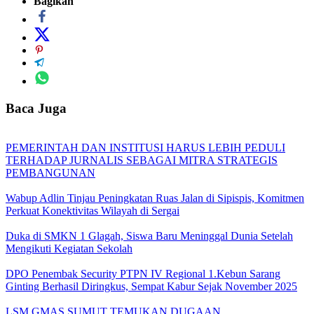
Bagikan
Baca Juga
PEMERINTAH DAN INSTITUSI HARUS LEBIH PEDULI
TERHADAP JURNALIS SEBAGAI MITRA STRATEGIS
PEMBANGUNAN
Wabup Adlin Tinjau Peningkatan Ruas Jalan di Sipispis, Komitmen
Perkuat Konektivitas Wilayah di Sergai
Duka di SMKN 1 Glagah, Siswa Baru Meninggal Dunia Setelah
Mengikuti Kegiatan Sekolah
DPO Penembak Security PTPN IV Regional 1.Kebun Sarang
Ginting Berhasil Diringkus, Sempat Kabur Sejak November 2025
LSM GMAS SUMUT TEMUKAN DUGAAN