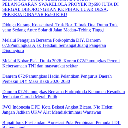
PELANGGARAN SWAKELOLA PROYEK Rp690 JUTA DI
SERGAI: DIBORONGKAN KE PIHAK LUAR DESA,
PEKERJA DIBAYAR Rp90 RIBU
Diduga Kurang Konsentrasi, Truk Box Tabrak Dua Dump Truk
yang Sedang Antre Solar di Jalan Medan–Tebing Tinggi
Melalui Pengajian Bersama Forkopimda DIY, Danrem
072/Pamungkas Ajak Teladani Semangat Juang Pangeran
Diponegoro
Melalui Nobar Piala Dunia 2026, Korem 072/Pamungkas Pererat
Kebersamaan TNI dan masyarakat sekitar
Danrem 072/Pamungkas Hadiri Pelantikan Pengurus Daerah
Perbakin DIY Masa Bakti 2026-2030
Danrem 072/Pamungkas Bersama Forkopimda Kebumen Resmikan
Jembatan Garuda Merah Putih
IWO Indonesia DPD Kota Bekasi Angkat Bicara, Nio Helen:
Jangan Jadikan UKW Alat Mendiskriminasi Wartawan
Bupati Ipuk Fiestiandani Apresiasi Pola Pembinaan Pemuda LDII
Banyuwangi