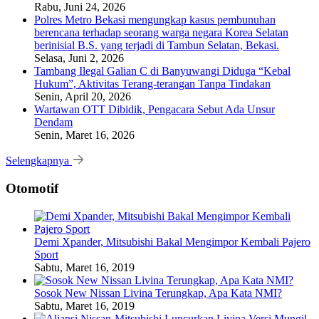
Rabu, Juni 24, 2026
Polres Metro Bekasi mengungkap kasus pembunuhan
berencana terhadap seorang warga negara Korea Selatan
berinisial B.S. yang terjadi di Tambun Selatan, Bekasi.
Selasa, Juni 2, 2026
Tambang Ilegal Galian C di Banyuwangi Diduga “Kebal
Hukum”, Aktivitas Terang-terangan Tanpa Tindakan
Senin, April 20, 2026
Wartawan OTT Dibidik, Pengacara Sebut Ada Unsur
Dendam
Senin, Maret 16, 2026
Selengkapnya
Otomotif
Demi Xpander, Mitsubishi Bakal Mengimpor Kembali Pajero
Sport
Sabtu, Maret 16, 2019
Sosok New Nissan Livina Terungkap, Apa Kata NMI?
Sabtu, Maret 16, 2019