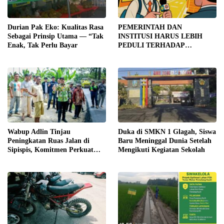
Durian Pak Eko: Kualitas Rasa
PEMERINTAH DAN
Sebagai Prinsip Utama — “Tak
INSTITUSI HARUS LEBIH
Enak, Tak Perlu Bayar
PEDULI TERHADAP
JURNALIS SEBAGAI MITRA
STRATEGIS PEMBANGUNAN
Wabup Adlin Tinjau
Duka di SMKN 1 Glagah, Siswa
Peningkatan Ruas Jalan di
Baru Meninggal Dunia Setelah
Sipispis, Komitmen Perkuat
Mengikuti Kegiatan Sekolah
Konektivitas Wilayah di Sergai