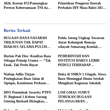
2026, Korem 072/Pamungkas
Pelantikan Pengurus Daerah
Pererat Kebersamaan TNI dan
Perbakin DIY Masa Bakti 2026-
masyarakat sekitar
2030
Berita Terkait
DUGAAN DANA NASABAH
Polda Jateng Ungkap Tawuran
TRILIUNAN TAK DAPAT
Antar Kelompok Remaja
DIAKSES SELAMA PULUHAN
wilayah Semarang-Kendal,
TAHUN, DPD IWOI KOTA
Empat Tersangka Ditahan dan
SEMARANG DESAK
17 DPO Diburu
Durian Pak Eko: Kualitas Rasa
PEMERINTAH DAN
TRANSPARANSI DAN
Sebagai Prinsip Utama — “Tak
INSTITUSI HARUS LEBIH
PEMERIKSAAN
Enak, Tak Perlu Bayar
PEDULI TERHADAP
MENYELURUH
JURNALIS SEBAGAI MITRA
STRATEGIS PEMBANGUNAN
Wabup Adlin Tinjau
Duka di SMKN 1 Glagah, Siswa
Peningkatan Ruas Jalan di
Baru Meninggal Dunia Setelah
Sipispis, Komitmen Perkuat
Mengikuti Kegiatan Sekolah
Konektivitas Wilayah di Sergai
DPO Penembak Security PTPN
LSM GMAS SUMUT
IV Regional 1.Kebun Sarang
TEMUKAN DUGAAN
Ginting Berhasil Diringkus,
PELANGGARAN
Sempat Kabur Sejak November
SWAKELOLA PROYEK Rp690