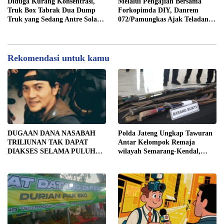
2025
JUTA DI SERGAI:
Diduga Kurang Konsentrasi,
Melalui Pengajian Bersama
DIBORONGKAN KE PIHAK
Truk Box Tabrak Dua Dump
Forkopimda DIY, Danrem
LUAR DESA, PEKERJA
Truk yang Sedang Antre Solar
072/Pamungkas Ajak Teladani
DIBAYAR Rp90 RIBU
di Jalan Medan–Tebing Tinggi
Semangat Juang Pangeran
Diponegoro
Rekomendasi untuk kamu
DUGAAN DANA NASABAH
Polda Jateng Ungkap Tawuran
TRILIUNAN TAK DAPAT
Antar Kelompok Remaja
DIAKSES SELAMA PULUHAN
wilayah Semarang-Kendal,
TAHUN, DPD IWOI KOTA
Empat Tersangka Ditahan dan
SEMARANG DESAK
17 DPO Diburu
TRANSPARANSI DAN
PEMERIKSAAN
MENYELURUH