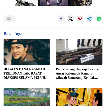
Baca Juga
DUGAAN DANA NASABAH
Polda Jateng Ungkap Tawuran
TRILIUNAN TAK DAPAT
Antar Kelompok Remaja
DIAKSES SELAMA PULUHAN
wilayah Semarang-Kendal,
TAHUN, DPD IWOI KOTA
Empat Tersangka Ditahan dan
SEMARANG DESAK
17 DPO Diburu
TRANSPARANSI DAN
PEMERIKSAAN
MENYELURUH