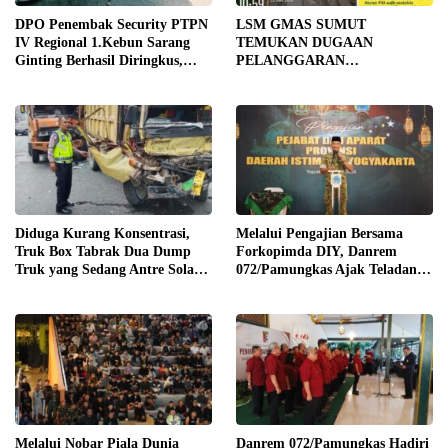
DPO Penembak Security PTPN
LSM GMAS SUMUT
IV Regional 1.Kebun Sarang
TEMUKAN DUGAAN
Ginting Berhasil Diringkus,
PELANGGARAN
Sempat Kabur Sejak November
SWAKELOLA PROYEK Rp690
2025
JUTA DI SERGAI:
DIBORONGKAN KE PIHAK
LUAR DESA, PEKERJA
DIBAYAR Rp90 RIBU
Diduga Kurang Konsentrasi,
Melalui Pengajian Bersama
Truk Box Tabrak Dua Dump
Forkopimda DIY, Danrem
Truk yang Sedang Antre Solar
072/Pamungkas Ajak Teladani
di Jalan Medan–Tebing Tinggi
Semangat Juang Pangeran
Diponegoro
Melalui Nobar Piala Dunia
Danrem 072/Pamungkas Hadiri