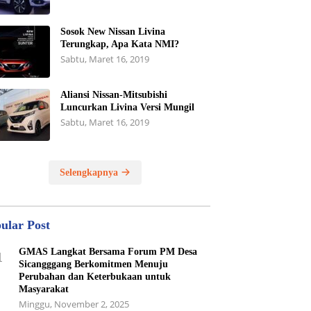
Sosok New Nissan Livina
Terungkap, Apa Kata NMI?
Sabtu, Maret 16, 2019
Aliansi Nissan-Mitsubishi
Luncurkan Livina Versi Mungil
Sabtu, Maret 16, 2019
Selengkapnya
ular Post
GMAS Langkat Bersama Forum PM Desa
1
Sicangggang Berkomitmen Menuju
Perubahan dan Keterbukaan untuk
Masyarakat
Minggu, November 2, 2025