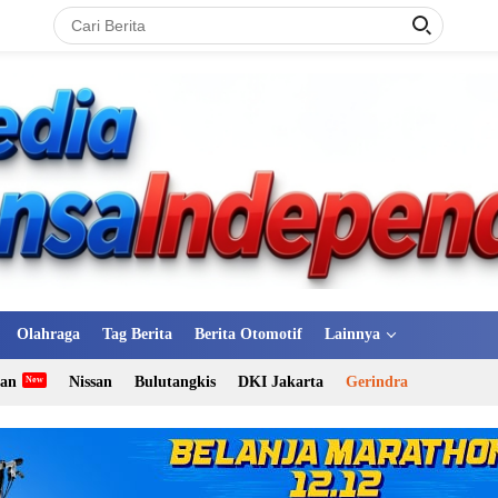
Olahraga
Tag Berita
Berita Otomotif
Lainnya
tan
Nissan
Bulutangkis
DKI Jakarta
Gerindra