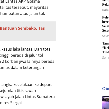
Semp
sat Lantas AKP Gokma
Pela
atalitas tersebut, mayoritas
Rabu
 hambatan atau jalan tol.
Polr
bere
Sela
n Bantuan Sembako, Tas
Sela
Selas
Tamb
“Keb
 kasus laka lantas. Dari total
Tin
inggi berada di jalur tol
Senin
 2 korban jiwa lainnya berada
i Humas dalam keterangan
 angka kecelakaan ke depan,
Oto
sejumlah titik rawan
 wilayah Jalan Lintas Sumatera
olres Sergai.