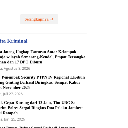
Selengkapnya
ita Kriminal
a Jateng Ungkap Tawuran Antar Kelompok
ja wilayah Semarang-Kendal, Empat Tersangka
han dan 17 DPO Diburu
u, Agustus 8, 2026
Penembak Security PTPN IV Regional 1.Kebun
ng Ginting Berhasil Diringkus, Sempat Kabur
k November 2025
, Juli 27, 2026
k Cepat Kurang dari 12 Jam, Tim URC Sat
rim Polres Sergai Ringkus Dua Pelaku Jambret
ei Rampah
s, Juni 25, 2026