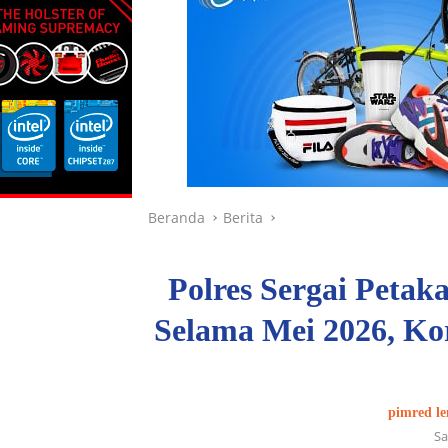
Beranda
Berita
Polres Sergai Petak
Selama Mei 2026, Ko
pimred le
Sa