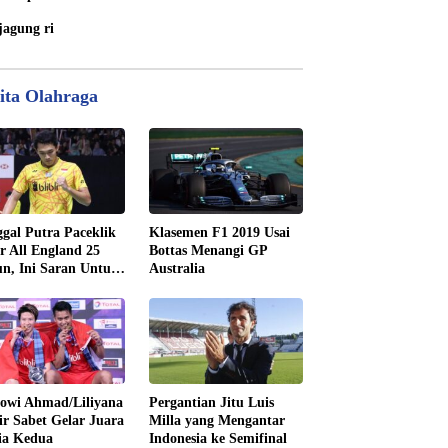
jagung ri
ita Olahraga
gal Putra Paceklik
Klasemen F1 2019 Usai
r All England 25
Bottas Menangi GP
n, Ini Saran Untuk
Australia
tan dkk
owi Ahmad/Liliyana
Pergantian Jitu Luis
ir Sabet Gelar Juara
Milla yang Mengantar
ia Kedua
Indonesia ke Semifinal