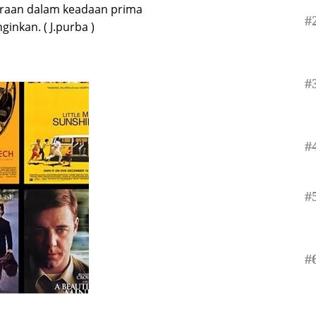
araan dalam keadaan prima
#
ginkan. ( J.purba )
#
#
#
#