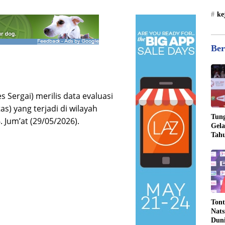
ke
Ber
 Sergai) merilis data evaluasi
tas) yang terjadi di wilayah
Tung
 Jum’at (29/05/2026).
Gela
Tahu
Jona
Tont
Nats
Dun