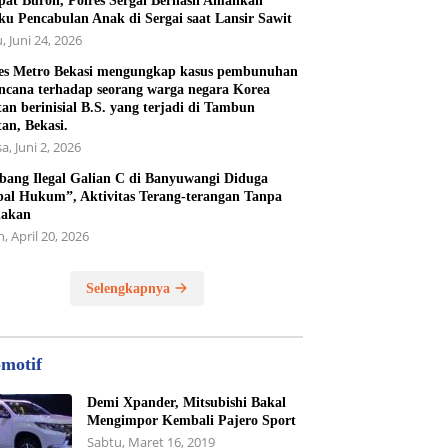
at Buron, Polres Sergai Berhasil Amankan
ku Pencabulan Anak di Sergai saat Lansir Sawit
, Juni 24, 2026
es Metro Bekasi mengungkap kasus pembunuhan
ncana terhadap seorang warga negara Korea
tan berinisial B.S. yang terjadi di Tambun
tan, Bekasi.
a, Juni 2, 2026
ang Ilegal Galian C di Banyuwangi Diduga
al Hukum”, Aktivitas Terang-terangan Tanpa
dakan
, April 20, 2026
Selengkapnya
motif
Demi Xpander, Mitsubishi Bakal
Mengimpor Kembali Pajero Sport
Sabtu, Maret 16, 2019