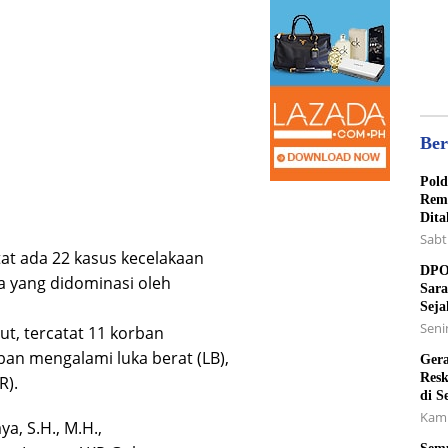
Ber
Pold
Rema
Dita
Sabt
at ada 22 kasus kecelakaan
DPO 
a yang didominasi oleh
Sara
Seja
Senin
but, tercatat 11 korban
ban mengalami luka berat (LB),
Gera
Resk
R).
di S
Kami
a, S.H., M.H.,