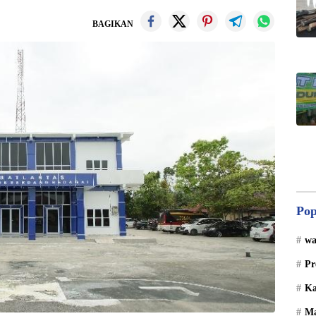
BAGIKAN
Pop
wa
Pr
Ka
Ma