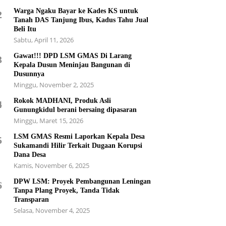
Warga Ngaku Bayar ke Kades KS untuk
2
Tanah DAS Tanjung Ibus, Kadus Tahu Jual
Beli Itu
Sabtu, April 11, 2026
Gawat!!! DPD LSM GMAS Di Larang
3
Kepala Dusun Meninjau Bangunan di
Dusunnya
Minggu, November 2, 2025
Rokok MADHANI, Produk Asli
4
Gunungkidul berani bersaing dipasaran
Minggu, Maret 15, 2026
LSM GMAS Resmi Laporkan Kepala Desa
5
Sukamandi Hilir Terkait Dugaan Korupsi
Dana Desa
Kamis, November 6, 2025
DPW LSM: Proyek Pembangunan Leningan
6
Tanpa Plang Proyek, Tanda Tidak
Transparan
Selasa, November 4, 2025