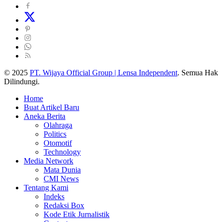
© 2025
PT. Wijaya Official Group | Lensa Independent
. Semua Hak
Dilindungi.
Home
Buat Artikel Baru
Aneka Berita
Olahraga
Politics
Otomotif
Technology
Media Network
Mata Dunia
CMI News
Tentang Kami
Indeks
Redaksi Box
Kode Etik Jurnalistik