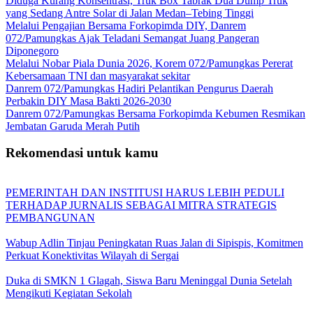
Diduga Kurang Konsentrasi, Truk Box Tabrak Dua Dump Truk
yang Sedang Antre Solar di Jalan Medan–Tebing Tinggi
Melalui Pengajian Bersama Forkopimda DIY, Danrem
072/Pamungkas Ajak Teladani Semangat Juang Pangeran
Diponegoro
Melalui Nobar Piala Dunia 2026, Korem 072/Pamungkas Pererat
Kebersamaan TNI dan masyarakat sekitar
Danrem 072/Pamungkas Hadiri Pelantikan Pengurus Daerah
Perbakin DIY Masa Bakti 2026-2030
Danrem 072/Pamungkas Bersama Forkopimda Kebumen Resmikan
Jembatan Garuda Merah Putih
Rekomendasi untuk kamu
PEMERINTAH DAN INSTITUSI HARUS LEBIH PEDULI
TERHADAP JURNALIS SEBAGAI MITRA STRATEGIS
PEMBANGUNAN
Wabup Adlin Tinjau Peningkatan Ruas Jalan di Sipispis, Komitmen
Perkuat Konektivitas Wilayah di Sergai
Duka di SMKN 1 Glagah, Siswa Baru Meninggal Dunia Setelah
Mengikuti Kegiatan Sekolah