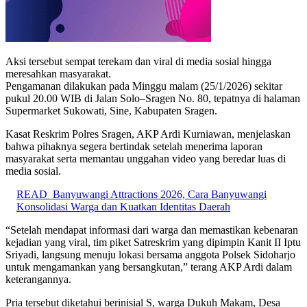
Aksi tersebut sempat terekam dan viral di media sosial hingga
meresahkan masyarakat.
Pengamanan dilakukan pada Minggu malam (25/1/2026) sekitar
pukul 20.00 WIB di Jalan Solo–Sragen No. 80, tepatnya di halaman
Supermarket Sukowati, Sine, Kabupaten Sragen.
Kasat Reskrim Polres Sragen, AKP Ardi Kurniawan, menjelaskan
bahwa pihaknya segera bertindak setelah menerima laporan
masyarakat serta memantau unggahan video yang beredar luas di
media sosial.
READ
Banyuwangi Attractions 2026, Cara Banyuwangi
Konsolidasi Warga dan Kuatkan Identitas Daerah
“Setelah mendapat informasi dari warga dan memastikan kebenaran
kejadian yang viral, tim piket Satreskrim yang dipimpin Kanit II Iptu
Sriyadi, langsung menuju lokasi bersama anggota Polsek Sidoharjo
untuk mengamankan yang bersangkutan,” terang AKP Ardi dalam
keterangannya.
Pria tersebut diketahui berinisial S, warga Dukuh Makam, Desa