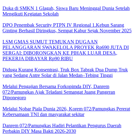
Duka di SMKN 1 Glagah, Siswa Baru Meninggal Dunia Setelah
Mengikuti Kegiatan Sekolah
DPO Penembak Security PTPN IV Regional 1.Kebun Sarang
Ginting Berhasil Diringkus, Sempat Kabur Sejak November 2025
LSM GMAS SUMUT TEMUKAN DUGAAN
PELANGGARAN SWAKELOLA PROYEK Rp690 JUTA DI
SERGAI: DIBORONGKAN KE PIHAK LUAR DESA,
PEKERJA DIBAYAR Rp90 RIBU
Diduga Kurang Konsentrasi, Truk Box Tabrak Dua Dump Truk
yang Sedang Antre Solar di Jalan Medan–Tebing Tinggi
Melalui Pengajian Bersama Forkopimda DIY, Danrem
072/Pamungkas Ajak Teladani Semangat Juang Pangeran
Diponegoro
Melalui Nobar Piala Dunia 2026, Korem 072/Pamungkas Pererat
Kebersamaan TNI dan masyarakat sekitar
Danrem 072/Pamungkas Hadiri Pelantikan Pengurus Daerah
Perbakin DIY Masa Bakti 2026-2030