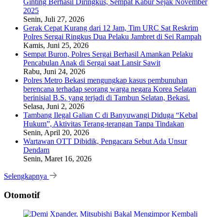
Ginting Berhasil Diringkus, Sempat Kabur Sejak November
2025
Senin, Juli 27, 2026
Gerak Cepat Kurang dari 12 Jam, Tim URC Sat Reskrim
Polres Sergai Ringkus Dua Pelaku Jambret di Sei Rampah
Kamis, Juni 25, 2026
Sempat Buron, Polres Sergai Berhasil Amankan Pelaku
Pencabulan Anak di Sergai saat Lansir Sawit
Rabu, Juni 24, 2026
Polres Metro Bekasi mengungkap kasus pembunuhan
berencana terhadap seorang warga negara Korea Selatan
berinisial B.S. yang terjadi di Tambun Selatan, Bekasi.
Selasa, Juni 2, 2026
Tambang Ilegal Galian C di Banyuwangi Diduga “Kebal
Hukum”, Aktivitas Terang-terangan Tanpa Tindakan
Senin, April 20, 2026
Wartawan OTT Dibidik, Pengacara Sebut Ada Unsur
Dendam
Senin, Maret 16, 2026
Selengkapnya
Otomotif