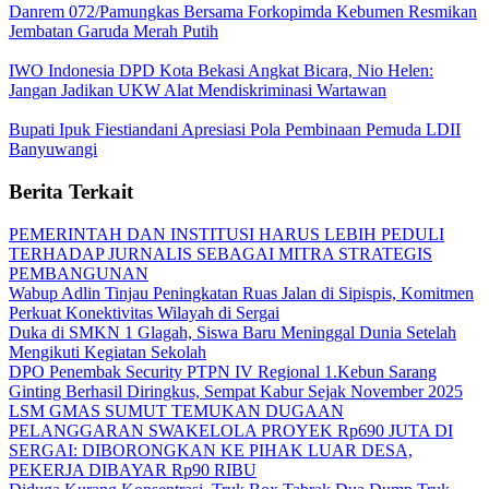
Danrem 072/Pamungkas Bersama Forkopimda Kebumen Resmikan
Jembatan Garuda Merah Putih
IWO Indonesia DPD Kota Bekasi Angkat Bicara, Nio Helen:
Jangan Jadikan UKW Alat Mendiskriminasi Wartawan
Bupati Ipuk Fiestiandani Apresiasi Pola Pembinaan Pemuda LDII
Banyuwangi
Berita Terkait
PEMERINTAH DAN INSTITUSI HARUS LEBIH PEDULI
TERHADAP JURNALIS SEBAGAI MITRA STRATEGIS
PEMBANGUNAN
Wabup Adlin Tinjau Peningkatan Ruas Jalan di Sipispis, Komitmen
Perkuat Konektivitas Wilayah di Sergai
Duka di SMKN 1 Glagah, Siswa Baru Meninggal Dunia Setelah
Mengikuti Kegiatan Sekolah
DPO Penembak Security PTPN IV Regional 1.Kebun Sarang
Ginting Berhasil Diringkus, Sempat Kabur Sejak November 2025
LSM GMAS SUMUT TEMUKAN DUGAAN
PELANGGARAN SWAKELOLA PROYEK Rp690 JUTA DI
SERGAI: DIBORONGKAN KE PIHAK LUAR DESA,
PEKERJA DIBAYAR Rp90 RIBU