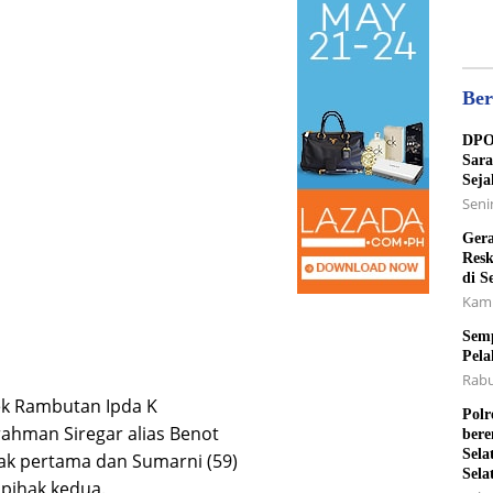
Ber
DPO 
Sara
Seja
Senin
Gera
Resk
di S
Kami
Semp
Pela
Rabu
sek Rambutan Ipda K
Polr
ahman Siregar alias Benot
bere
Sela
hak pertama dan Sumarni (59)
Sela
pihak kedua.