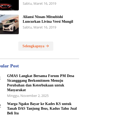
Sabtu, Maret 16, 2019
Aliansi Nissan-Mitsubishi
Luncurkan Livina Versi Mungil
Sabtu, Maret 16, 2019
Selengkapnya
ular Post
GMAS Langkat Bersama Forum PM Desa
1
Sicangggang Berkomitmen Menuju
Perubahan dan Keterbukaan untuk
Masyarakat
Minggu, November 2, 2025
Warga Ngaku Bayar ke Kades KS untuk
2
Tanah DAS Tanjung Ibus, Kadus Tahu Jual
Beli Itu