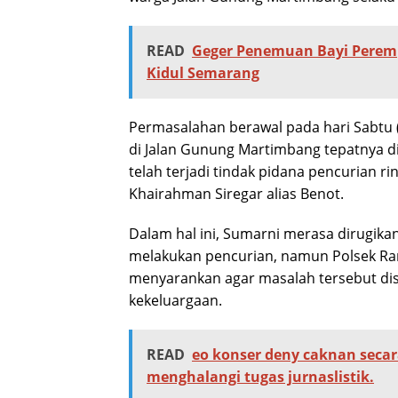
READ
Geger Penemuan Bayi Perem
Kidul Semarang
Permasalahan berawal pada hari Sabtu (
di Jalan Gunung Martimbang tepatnya di
telah terjadi tindak pidana pencurian r
Khairahman Siregar alias Benot.
Dalam hal ini, Sumarni merasa dirugika
melakukan pencurian, namun Polsek R
menyarankan agar masalah tersebut dis
kekeluargaan.
READ
eo konser deny caknan secar
menghalangi tugas jurnaslistik.