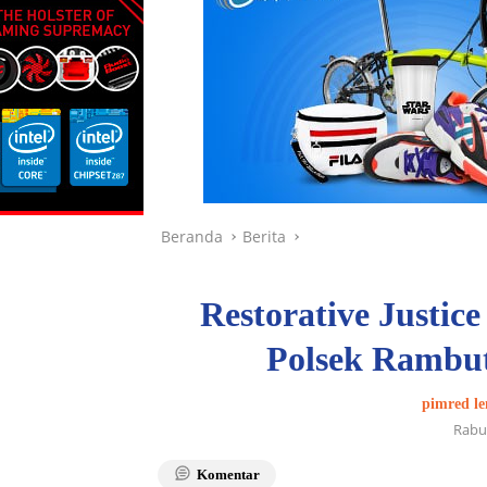
Beranda
Berita
Restorative Justic
Polsek Rambu
pimred le
Rabu
Komentar