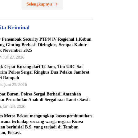
Selengkapnya
ita Kriminal
Penembak Security PTPN IV Regional 1.Kebun
ng Ginting Berhasil Diringkus, Sempat Kabur
k November 2025
, Juli 27, 2026
k Cepat Kurang dari 12 Jam, Tim URC Sat
rim Polres Sergai Ringkus Dua Pelaku Jambret
ei Rampah
s, Juni 25, 2026
at Buron, Polres Sergai Berhasil Amankan
ku Pencabulan Anak di Sergai saat Lansir Sawit
, Juni 24, 2026
es Metro Bekasi mengungkap kasus pembunuhan
ncana terhadap seorang warga negara Korea
tan berinisial B.S. yang terjadi di Tambun
tan, Bekasi.