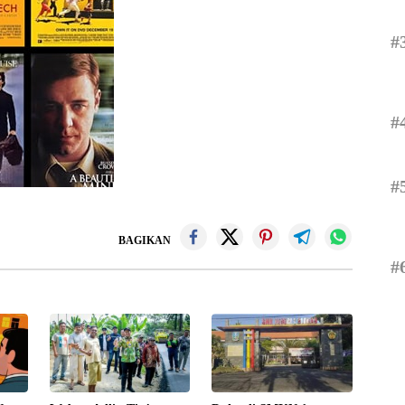
#
#
#
BAGIKAN
#