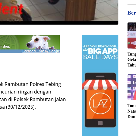
Ber
Tung
Gela
Tahu
Jona
sek Rambutan Polres Tebing
encurian ringan dengan
n di Polsek Rambutan Jalan
Tont
sa (30/12/2025).
Nats
Dun