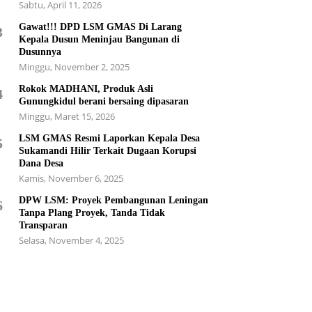
Sabtu, April 11, 2026
Gawat!!! DPD LSM GMAS Di Larang
3
Kepala Dusun Meninjau Bangunan di
Dusunnya
Minggu, November 2, 2025
Rokok MADHANI, Produk Asli
4
Gunungkidul berani bersaing dipasaran
Minggu, Maret 15, 2026
LSM GMAS Resmi Laporkan Kepala Desa
5
Sukamandi Hilir Terkait Dugaan Korupsi
Dana Desa
Kamis, November 6, 2025
DPW LSM: Proyek Pembangunan Leningan
6
Tanpa Plang Proyek, Tanda Tidak
Transparan
Selasa, November 4, 2025