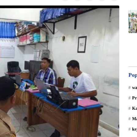
Pop
wa
Pr
Ka
Ma
ke