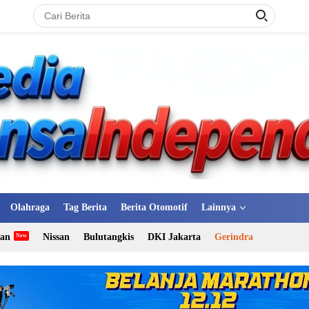
Olahraga
Tag Berita
Berita Otomotif
Lainnya
tan
Nissan
Bulutangkis
DKI Jakarta
Gerindra