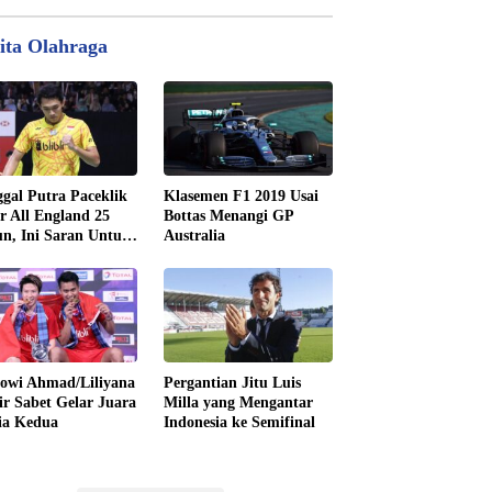
ita Olahraga
gal Putra Paceklik
Klasemen F1 2019 Usai
r All England 25
Bottas Menangi GP
n, Ini Saran Untuk
Australia
tan dkk
owi Ahmad/Liliyana
Pergantian Jitu Luis
ir Sabet Gelar Juara
Milla yang Mengantar
ia Kedua
Indonesia ke Semifinal