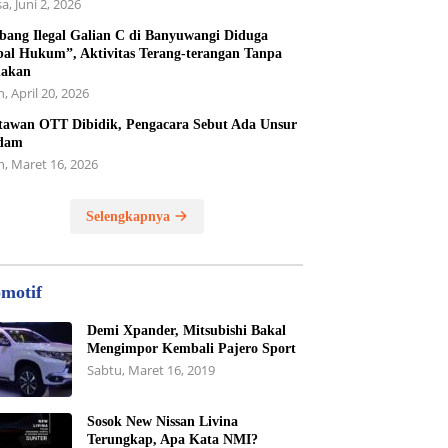
a, Juni 2, 2026
ang Ilegal Galian C di Banyuwangi Diduga
al Hukum”, Aktivitas Terang-terangan Tanpa
dakan
, April 20, 2026
awan OTT Dibidik, Pengacara Sebut Ada Unsur
dam
n, Maret 16, 2026
Selengkapnya
motif
Demi Xpander, Mitsubishi Bakal
Mengimpor Kembali Pajero Sport
Sabtu, Maret 16, 2019
Sosok New Nissan Livina
Terungkap, Apa Kata NMI?