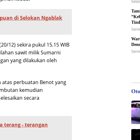
Selas
Tamb
“Keb
puan di Selokan Ngablak
Tin
Senin
Wart
20/12) sekira pukul 15.15 WIB
Den
Seni
lahan sawit milik Sumarni
ingan yang dilakukan oleh
n atas perbuatan Benot yang
ambutan kemudian
Oto
elesaikan secara
a terang - terangan