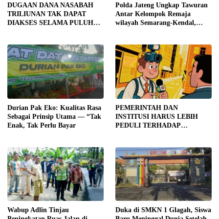
DUGAAN DANA NASABAH
Polda Jateng Ungkap Tawuran
TRILIUNAN TAK DAPAT
Antar Kelompok Remaja
DIAKSES SELAMA PULUHAN
wilayah Semarang-Kendal,
TAHUN, DPD IWOI KOTA
Empat Tersangka Ditahan dan
SEMARANG DESAK
17 DPO Diburu
TRANSPARANSI DAN
PEMERIKSAAN
MENYELURUH
Durian Pak Eko: Kualitas Rasa
PEMERINTAH DAN
Sebagai Prinsip Utama — “Tak
INSTITUSI HARUS LEBIH
Enak, Tak Perlu Bayar
PEDULI TERHADAP
JURNALIS SEBAGAI MITRA
STRATEGIS PEMBANGUNAN
Wabup Adlin Tinjau
Duka di SMKN 1 Glagah, Siswa
Peningkatan Ruas Jalan di
Baru Meninggal Dunia Setelah