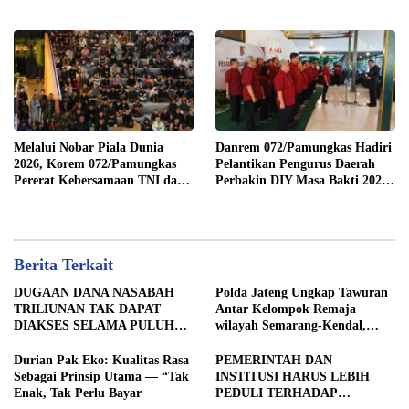
di Jalan Medan–Tebing Tinggi
Semangat Juang Pangeran
Diponegoro
Melalui Nobar Piala Dunia
Danrem 072/Pamungkas Hadiri
2026, Korem 072/Pamungkas
Pelantikan Pengurus Daerah
Pererat Kebersamaan TNI dan
Perbakin DIY Masa Bakti 2026-
masyarakat sekitar
2030
Berita Terkait
DUGAAN DANA NASABAH
Polda Jateng Ungkap Tawuran
TRILIUNAN TAK DAPAT
Antar Kelompok Remaja
DIAKSES SELAMA PULUHAN
wilayah Semarang-Kendal,
TAHUN, DPD IWOI KOTA
Empat Tersangka Ditahan dan
SEMARANG DESAK
17 DPO Diburu
Durian Pak Eko: Kualitas Rasa
PEMERINTAH DAN
TRANSPARANSI DAN
Sebagai Prinsip Utama — “Tak
INSTITUSI HARUS LEBIH
PEMERIKSAAN
Enak, Tak Perlu Bayar
PEDULI TERHADAP
MENYELURUH