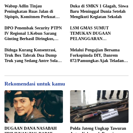
JURNALIS SEBAGAI MITRA
STRATEGIS PEMBANGUNAN
Wabup Adlin Tinjau
Duka di SMKN 1 Glagah, Siswa
Peningkatan Ruas Jalan di
Baru Meninggal Dunia Setelah
Sipispis, Komitmen Perkuat
Mengikuti Kegiatan Sekolah
Konektivitas Wilayah di Sergai
DPO Penembak Security PTPN
LSM GMAS SUMUT
IV Regional 1.Kebun Sarang
TEMUKAN DUGAAN
Ginting Berhasil Diringkus,
PELANGGARAN
Sempat Kabur Sejak November
SWAKELOLA PROYEK Rp690
2025
JUTA DI SERGAI:
Diduga Kurang Konsentrasi,
Melalui Pengajian Bersama
DIBORONGKAN KE PIHAK
Truk Box Tabrak Dua Dump
Forkopimda DIY, Danrem
LUAR DESA, PEKERJA
Truk yang Sedang Antre Solar
072/Pamungkas Ajak Teladani
DIBAYAR Rp90 RIBU
di Jalan Medan–Tebing Tinggi
Semangat Juang Pangeran
Diponegoro
Rekomendasi untuk kamu
DUGAAN DANA NASABAH
Polda Jateng Ungkap Tawuran