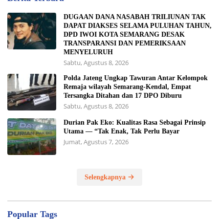
DUGAAN DANA NASABAH TRILIUNAN TAK
DAPAT DIAKSES SELAMA PULUHAN TAHUN,
DPD IWOI KOTA SEMARANG DESAK
TRANSPARANSI DAN PEMERIKSAAN
MENYELURUH
Sabtu, Agustus 8, 2026
Polda Jateng Ungkap Tawuran Antar Kelompok
Remaja wilayah Semarang-Kendal, Empat
Tersangka Ditahan dan 17 DPO Diburu
Sabtu, Agustus 8, 2026
Durian Pak Eko: Kualitas Rasa Sebagai Prinsip
Utama — “Tak Enak, Tak Perlu Bayar
Jumat, Agustus 7, 2026
Selengkapnya
Popular Tags