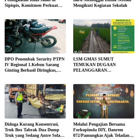
Sipispis, Komitmen Perkuat
Mengikuti Kegiatan Sekolah
Konektivitas Wilayah di Sergai
DPO Penembak Security PTPN
LSM GMAS SUMUT
IV Regional 1.Kebun Sarang
TEMUKAN DUGAAN
Ginting Berhasil Diringkus,
PELANGGARAN
Sempat Kabur Sejak November
SWAKELOLA PROYEK Rp690
2025
JUTA DI SERGAI:
DIBORONGKAN KE PIHAK
LUAR DESA, PEKERJA
DIBAYAR Rp90 RIBU
Diduga Kurang Konsentrasi,
Melalui Pengajian Bersama
Truk Box Tabrak Dua Dump
Forkopimda DIY, Danrem
Truk yang Sedang Antre Solar
072/Pamungkas Ajak Teladani