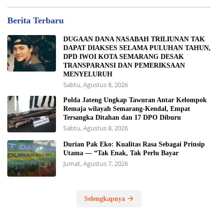
Berita Terbaru
DUGAAN DANA NASABAH TRILIUNAN TAK
DAPAT DIAKSES SELAMA PULUHAN TAHUN,
DPD IWOI KOTA SEMARANG DESAK
TRANSPARANSI DAN PEMERIKSAAN
MENYELURUH
Sabtu, Agustus 8, 2026
Polda Jateng Ungkap Tawuran Antar Kelompok
Remaja wilayah Semarang-Kendal, Empat
Tersangka Ditahan dan 17 DPO Diburu
Sabtu, Agustus 8, 2026
Durian Pak Eko: Kualitas Rasa Sebagai Prinsip
Utama — “Tak Enak, Tak Perlu Bayar
Jumat, Agustus 7, 2026
Selengkapnya