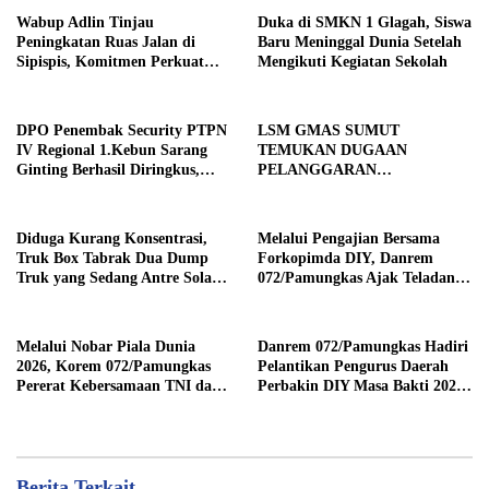
Wabup Adlin Tinjau
Duka di SMKN 1 Glagah, Siswa
Peningkatan Ruas Jalan di
Baru Meninggal Dunia Setelah
Sipispis, Komitmen Perkuat
Mengikuti Kegiatan Sekolah
Konektivitas Wilayah di Sergai
DPO Penembak Security PTPN
LSM GMAS SUMUT
IV Regional 1.Kebun Sarang
TEMUKAN DUGAAN
Ginting Berhasil Diringkus,
PELANGGARAN
Sempat Kabur Sejak November
SWAKELOLA PROYEK Rp690
2025
JUTA DI SERGAI:
DIBORONGKAN KE PIHAK
Diduga Kurang Konsentrasi,
Melalui Pengajian Bersama
LUAR DESA, PEKERJA
Truk Box Tabrak Dua Dump
Forkopimda DIY, Danrem
DIBAYAR Rp90 RIBU
Truk yang Sedang Antre Solar
072/Pamungkas Ajak Teladani
di Jalan Medan–Tebing Tinggi
Semangat Juang Pangeran
Diponegoro
Melalui Nobar Piala Dunia
Danrem 072/Pamungkas Hadiri
2026, Korem 072/Pamungkas
Pelantikan Pengurus Daerah
Pererat Kebersamaan TNI dan
Perbakin DIY Masa Bakti 2026-
masyarakat sekitar
2030
Berita Terkait