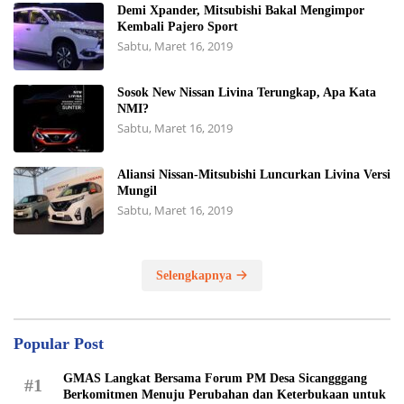
Demi Xpander, Mitsubishi Bakal Mengimpor
Kembali Pajero Sport
Sabtu, Maret 16, 2019
Sosok New Nissan Livina Terungkap, Apa Kata
NMI?
Sabtu, Maret 16, 2019
Aliansi Nissan-Mitsubishi Luncurkan Livina Versi
Mungil
Sabtu, Maret 16, 2019
Selengkapnya
Popular Post
GMAS Langkat Bersama Forum PM Desa Sicangggang
#1
Berkomitmen Menuju Perubahan dan Keterbukaan untuk