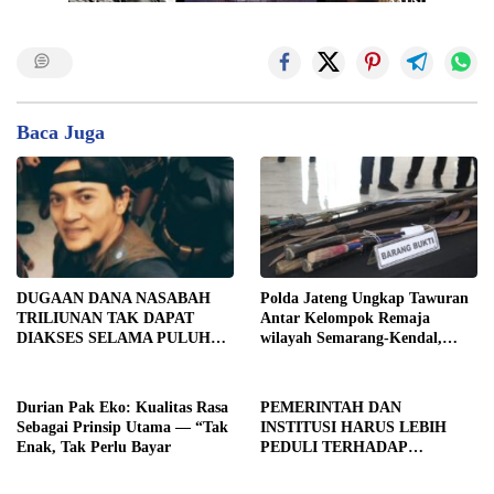
Baca Juga
DUGAAN DANA NASABAH
Polda Jateng Ungkap Tawuran
TRILIUNAN TAK DAPAT
Antar Kelompok Remaja
DIAKSES SELAMA PULUHAN
wilayah Semarang-Kendal,
TAHUN, DPD IWOI KOTA
Empat Tersangka Ditahan dan
SEMARANG DESAK
17 DPO Diburu
TRANSPARANSI DAN
Durian Pak Eko: Kualitas Rasa
PEMERINTAH DAN
PEMERIKSAAN
Sebagai Prinsip Utama — “Tak
INSTITUSI HARUS LEBIH
MENYELURUH
Enak, Tak Perlu Bayar
PEDULI TERHADAP
JURNALIS SEBAGAI MITRA
STRATEGIS PEMBANGUNAN