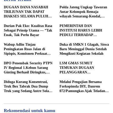
DUGAAN DANA NASABAH
Polda Jateng Ungkap Tawuran
TRILIUNAN TAK DAPAT
Antar Kelompok Remaja
DIAKSES SELAMA PULUHAN
wilayah Semarang-Kendal,
TAHUN, DPD IWOI KOTA
Empat Tersangka Ditahan dan
SEMARANG DESAK
17 DPO Diburu
Durian Pak Eko: Kualitas Rasa
PEMERINTAH DAN
TRANSPARANSI DAN
Sebagai Prinsip Utama — “Tak
INSTITUSI HARUS LEBIH
PEMERIKSAAN
Enak, Tak Perlu Bayar
PEDULI TERHADAP
MENYELURUH
JURNALIS SEBAGAI MITRA
STRATEGIS PEMBANGUNAN
Wabup Adlin Tinjau
Duka di SMKN 1 Glagah, Siswa
Peningkatan Ruas Jalan di
Baru Meninggal Dunia Setelah
Sipispis, Komitmen Perkuat
Mengikuti Kegiatan Sekolah
Konektivitas Wilayah di Sergai
DPO Penembak Security PTPN
LSM GMAS SUMUT
IV Regional 1.Kebun Sarang
TEMUKAN DUGAAN
Ginting Berhasil Diringkus,
PELANGGARAN
Sempat Kabur Sejak November
SWAKELOLA PROYEK Rp690
2025
JUTA DI SERGAI:
Diduga Kurang Konsentrasi,
Melalui Pengajian Bersama
DIBORONGKAN KE PIHAK
Truk Box Tabrak Dua Dump
Forkopimda DIY, Danrem
LUAR DESA, PEKERJA
Truk yang Sedang Antre Solar
072/Pamungkas Ajak Teladani
DIBAYAR Rp90 RIBU
di Jalan Medan–Tebing Tinggi
Semangat Juang Pangeran
Diponegoro
Rekomendasi untuk kamu