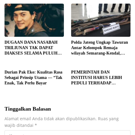
DUGAAN DANA NASABAH
Polda Jateng Ungkap Tawuran
TRILIUNAN TAK DAPAT
Antar Kelompok Remaja
DIAKSES SELAMA PULUHAN
wilayah Semarang-Kendal,
TAHUN, DPD IWOI KOTA
Empat Tersangka Ditahan dan
SEMARANG DESAK
17 DPO Diburu
TRANSPARANSI DAN
Durian Pak Eko: Kualitas Rasa
PEMERINTAH DAN
PEMERIKSAAN
Sebagai Prinsip Utama — “Tak
INSTITUSI HARUS LEBIH
MENYELURUH
Enak, Tak Perlu Bayar
PEDULI TERHADAP
JURNALIS SEBAGAI MITRA
STRATEGIS PEMBANGUNAN
Tinggalkan Balasan
Alamat email Anda tidak akan dipublikasikan.
Ruas yang
wajib ditandai
*