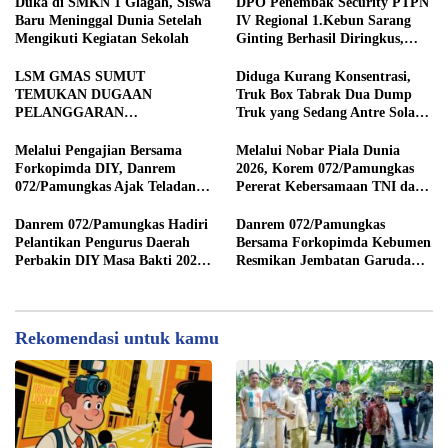
STRATEGIS PEMBANGUNAN
Duka di SMKN 1 Glagah, Siswa
DPO Penembak Security PTPN
Baru Meninggal Dunia Setelah
IV Regional 1.Kebun Sarang
Mengikuti Kegiatan Sekolah
Ginting Berhasil Diringkus,
Sempat Kabur Sejak November
2025
LSM GMAS SUMUT
Diduga Kurang Konsentrasi,
TEMUKAN DUGAAN
Truk Box Tabrak Dua Dump
PELANGGARAN
Truk yang Sedang Antre Solar
SWAKELOLA PROYEK Rp690
di Jalan Medan–Tebing Tinggi
JUTA DI SERGAI:
Melalui Pengajian Bersama
Melalui Nobar Piala Dunia
DIBORONGKAN KE PIHAK
Forkopimda DIY, Danrem
2026, Korem 072/Pamungkas
LUAR DESA, PEKERJA
072/Pamungkas Ajak Teladani
Pererat Kebersamaan TNI dan
DIBAYAR Rp90 RIBU
Semangat Juang Pangeran
masyarakat sekitar
Diponegoro
Danrem 072/Pamungkas Hadiri
Danrem 072/Pamungkas
Pelantikan Pengurus Daerah
Bersama Forkopimda Kebumen
Perbakin DIY Masa Bakti 2026-
Resmikan Jembatan Garuda
2030
Merah Putih
Rekomendasi untuk kamu