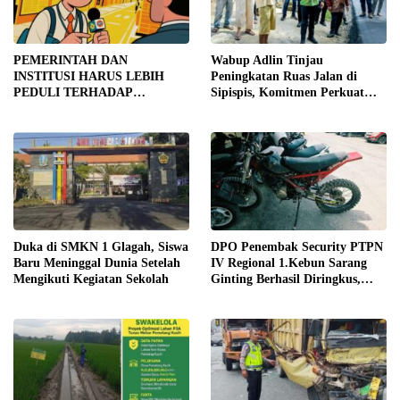
PEMERINTAH DAN
Wabup Adlin Tinjau
INSTITUSI HARUS LEBIH
Peningkatan Ruas Jalan di
PEDULI TERHADAP
Sipispis, Komitmen Perkuat
JURNALIS SEBAGAI MITRA
Konektivitas Wilayah di Sergai
STRATEGIS PEMBANGUNAN
Duka di SMKN 1 Glagah, Siswa
DPO Penembak Security PTPN
Baru Meninggal Dunia Setelah
IV Regional 1.Kebun Sarang
Mengikuti Kegiatan Sekolah
Ginting Berhasil Diringkus,
Sempat Kabur Sejak November
2025