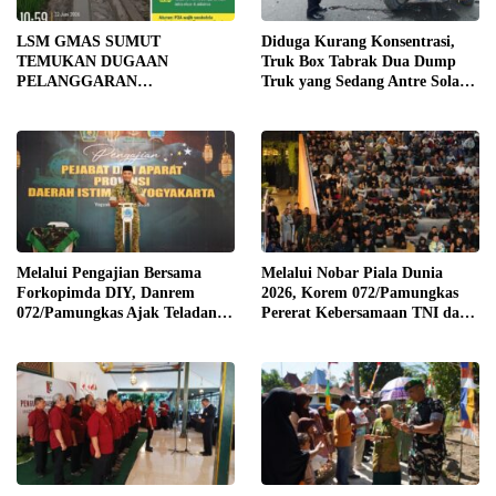
LSM GMAS SUMUT
Diduga Kurang Konsentrasi,
TEMUKAN DUGAAN
Truk Box Tabrak Dua Dump
PELANGGARAN
Truk yang Sedang Antre Solar
SWAKELOLA PROYEK Rp690
di Jalan Medan–Tebing Tinggi
JUTA DI SERGAI:
DIBORONGKAN KE PIHAK
LUAR DESA, PEKERJA
DIBAYAR Rp90 RIBU
Melalui Pengajian Bersama
Melalui Nobar Piala Dunia
Forkopimda DIY, Danrem
2026, Korem 072/Pamungkas
072/Pamungkas Ajak Teladani
Pererat Kebersamaan TNI dan
Semangat Juang Pangeran
masyarakat sekitar
Diponegoro