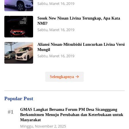
Sabtu, Maret 16, 2019
Sosok New Nissan Livina Terungkap, Apa Kata
NMI?
Sabtu, Maret 16, 2019
Aliansi Nissan-Mitsubishi Luncurkan Livina Versi
Mungil
Sabtu, Maret 16, 2019
Selengkapnya
Popular Post
GMAS Langkat Bersama Forum PM Desa Sicangggang
#1
Berkomitmen Menuju Perubahan dan Keterbukaan untuk
Masyarakat
Minggu, November 2, 2025