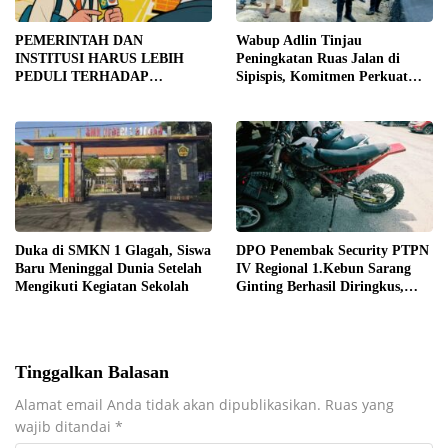
PEMERINTAH DAN
Wabup Adlin Tinjau
INSTITUSI HARUS LEBIH
Peningkatan Ruas Jalan di
PEDULI TERHADAP
Sipispis, Komitmen Perkuat
JURNALIS SEBAGAI MITRA
Konektivitas Wilayah di Sergai
STRATEGIS PEMBANGUNAN
Duka di SMKN 1 Glagah, Siswa
DPO Penembak Security PTPN
Baru Meninggal Dunia Setelah
IV Regional 1.Kebun Sarang
Mengikuti Kegiatan Sekolah
Ginting Berhasil Diringkus,
Sempat Kabur Sejak November
2025
Tinggalkan Balasan
Alamat email Anda tidak akan dipublikasikan.
Ruas yang
wajib ditandai
*