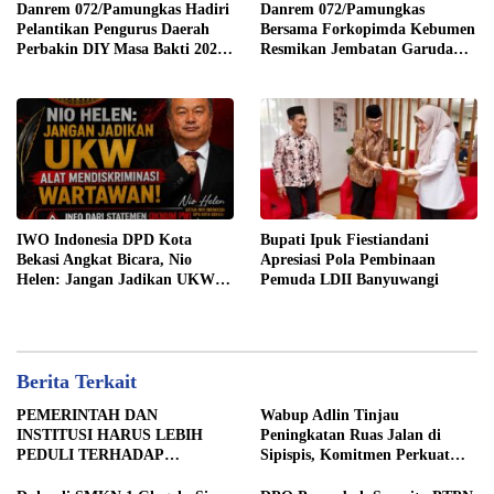
Danrem 072/Pamungkas Hadiri
Danrem 072/Pamungkas
Pelantikan Pengurus Daerah
Bersama Forkopimda Kebumen
Perbakin DIY Masa Bakti 2026-
Resmikan Jembatan Garuda
2030
Merah Putih
IWO Indonesia DPD Kota
Bupati Ipuk Fiestiandani
Bekasi Angkat Bicara, Nio
Apresiasi Pola Pembinaan
Helen: Jangan Jadikan UKW
Pemuda LDII Banyuwangi
Alat Mendiskriminasi
Wartawan
Berita Terkait
PEMERINTAH DAN
Wabup Adlin Tinjau
INSTITUSI HARUS LEBIH
Peningkatan Ruas Jalan di
PEDULI TERHADAP
Sipispis, Komitmen Perkuat
JURNALIS SEBAGAI MITRA
Konektivitas Wilayah di Sergai