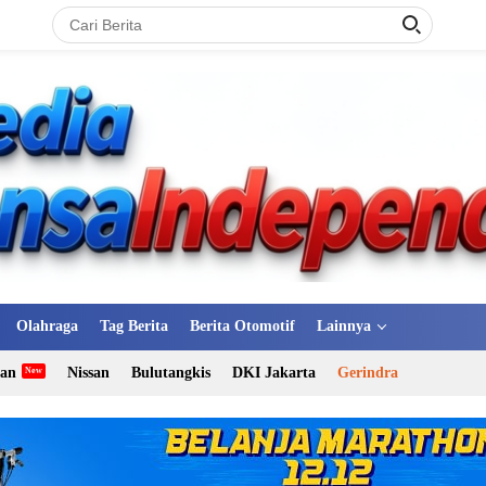
Olahraga
Tag Berita
Berita Otomotif
Lainnya
tan
Nissan
Bulutangkis
DKI Jakarta
Gerindra