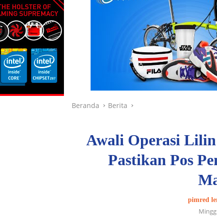
Beranda
Berita
Awali Operasi Lili
Pastikan Pos P
Ma
pimred le
Mingg