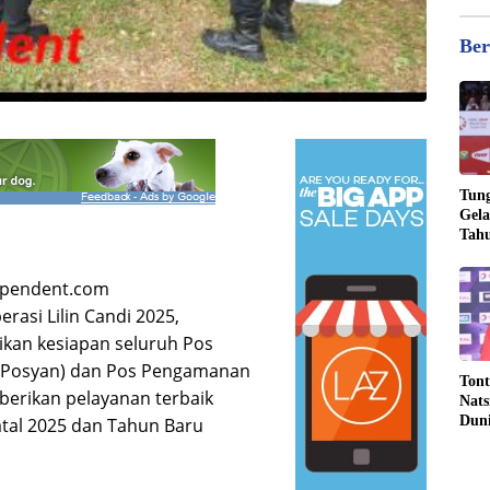
Ber
Tung
Gela
Tahu
Jona
dependent.com
asi Lilin Candi 2025,
kan kesiapan seluruh Pos
(Posyan) dan Pos Pengamanan
Tont
erikan pelayanan terbaik
Nats
Dun
tal 2025 dan Tahun Baru