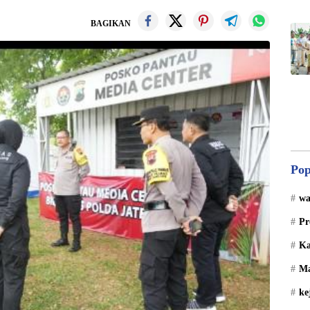
BAGIKAN
Pop
wa
Pr
Ka
Ma
ke