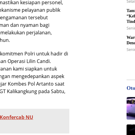
Selas
astikan kesiapan personel,
ekanisme pelayanan publik
Tamb
“Keb
 pengamanan tersebut
Tin
man dan nyaman bagi
Senin
 melakukan perjalanan,
Wart
hun.
Den
Seni
komitmen Polri untuk hadir di
n Operasi Lilin Candi.
anan kami siapkan untuk
dengan mengedepankan aspek
jar Kombes Pol Artanto saat
Oto
 GT Kalikangkung pada Sabtu,
 Konfercab NU