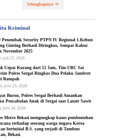
Selengkapnya
ita Kriminal
Penembak Security PTPN IV Regional 1.Kebun
ng Ginting Berhasil Diringkus, Sempat Kabur
k November 2025
, Juli 27, 2026
k Cepat Kurang dari 12 Jam, Tim URC Sat
rim Polres Sergai Ringkus Dua Pelaku Jambret
ei Rampah
s, Juni 25, 2026
at Buron, Polres Sergai Berhasil Amankan
ku Pencabulan Anak di Sergai saat Lansir Sawit
, Juni 24, 2026
es Metro Bekasi mengungkap kasus pembunuhan
ncana terhadap seorang warga negara Korea
tan berinisial B.S. yang terjadi di Tambun
tan, Bekasi.