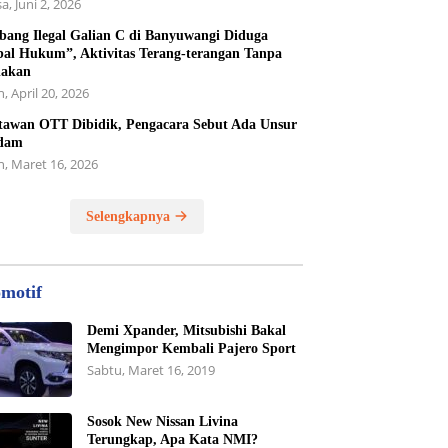
a, Juni 2, 2026
ang Ilegal Galian C di Banyuwangi Diduga
al Hukum”, Aktivitas Terang-terangan Tanpa
dakan
, April 20, 2026
awan OTT Dibidik, Pengacara Sebut Ada Unsur
dam
n, Maret 16, 2026
Selengkapnya
motif
Demi Xpander, Mitsubishi Bakal
Mengimpor Kembali Pajero Sport
Sabtu, Maret 16, 2019
Sosok New Nissan Livina
Terungkap, Apa Kata NMI?