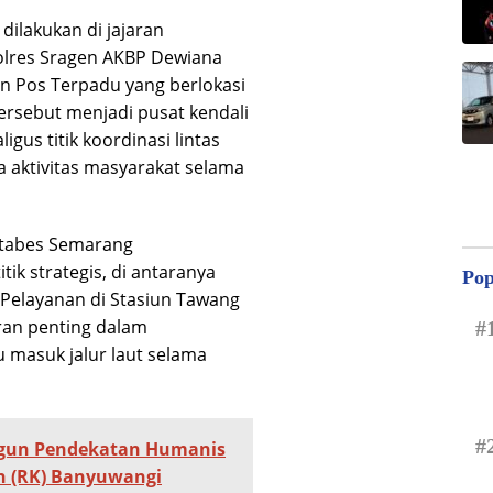
ilakukan di jajaran
olres Sragen AKBP Dewiana
n Pos Terpadu yang berlokasi
tersebut menjadi pusat kendali
us titik koordinasi lintas
 aktivitas masyarakat selama
stabes Semarang
ik strategis, di antaranya
Pop
Pelayanan di Stasiun Tawang
ran penting dalam
#
masuk jalur laut selama
#
ngun Pendekatan Humanis
 (RK) Banyuwangi