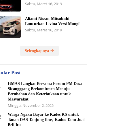
Sabtu, Maret 16, 2019
Aliansi Nissan-Mitsubishi
Luncurkan Livina Versi Mungil
Sabtu, Maret 16, 2019
Selengkapnya
ular Post
GMAS Langkat Bersama Forum PM Desa
1
Sicangggang Berkomitmen Menuju
Perubahan dan Keterbukaan untuk
Masyarakat
Minggu, November 2, 2025
Warga Ngaku Bayar ke Kades KS untuk
2
Tanah DAS Tanjung Ibus, Kadus Tahu Jual
Beli Itu