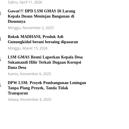
Sabtu, April 11, 2026
Gawat!!! DPD LSM GMAS Di Larang
3
Kepala Dusun Meninjau Bangunan di
Dusunnya
Minggu, November 2, 2025
Rokok MADHANI, Produk Asli
4
Gunungkidul berani bersaing dipasaran
Minggu, Maret 15, 2026
LSM GMAS Resmi Laporkan Kepala Desa
5
Sukamandi Hilir Terkait Dugaan Korupsi
Dana Desa
Kamis, November 6, 2025
DPW LSM: Proyek Pembangunan Leningan
6
Tanpa Plang Proyek, Tanda Tidak
Transparan
Selasa, November 4, 2025