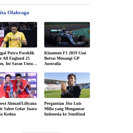
ita Olahraga
gal Putra Paceklik
Klasemen F1 2019 Usai
r All England 25
Bottas Menangi GP
n, Ini Saran Untuk
Australia
tan dkk
owi Ahmad/Liliyana
Pergantian Jitu Luis
ir Sabet Gelar Juara
Milla yang Mengantar
ia Kedua
Indonesia ke Semifinal