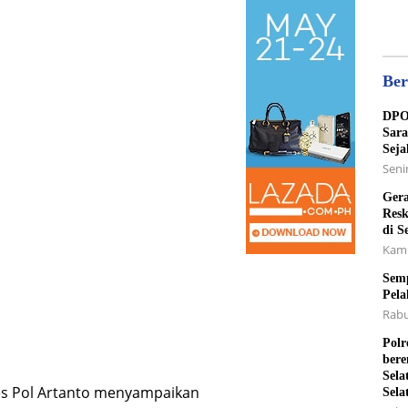
Ber
DPO 
Sara
Seja
Senin
Gera
Resk
di S
Kami
Semp
Pela
Rabu
Polr
bere
Sela
s Pol Artanto menyampaikan
Sela