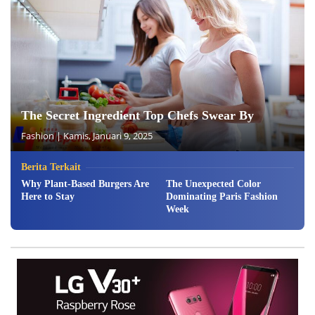
The Secret Ingredient Top Chefs Swear By
Fashion
|
Kamis, Januari 9, 2025
Berita Terkait
Why Plant-Based Burgers Are
The Unexpected Color
Here to Stay
Dominating Paris Fashion
Week