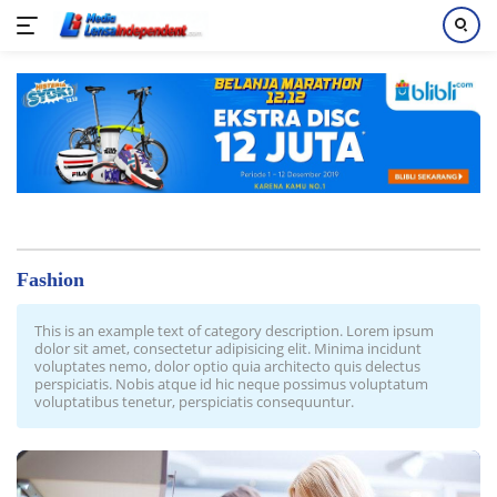
Langsung
ke
konten
Fashion
This is an example text of category description. Lorem ipsum
dolor sit amet, consectetur adipisicing elit. Minima incidunt
voluptates nemo, dolor optio quia architecto quis delectus
perspiciatis. Nobis atque id hic neque possimus voluptatum
voluptatibus tenetur, perspiciatis consequuntur.