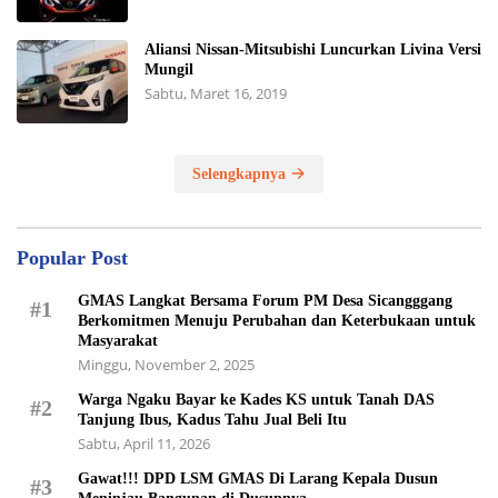
Aliansi Nissan-Mitsubishi Luncurkan Livina Versi
Mungil
Sabtu, Maret 16, 2019
Selengkapnya
Popular Post
GMAS Langkat Bersama Forum PM Desa Sicangggang
#1
Berkomitmen Menuju Perubahan dan Keterbukaan untuk
Masyarakat
Minggu, November 2, 2025
Warga Ngaku Bayar ke Kades KS untuk Tanah DAS
#2
Tanjung Ibus, Kadus Tahu Jual Beli Itu
Sabtu, April 11, 2026
Gawat!!! DPD LSM GMAS Di Larang Kepala Dusun
#3