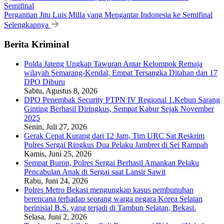
Pergantian Jitu Luis Milla yang Mengantar Indonesia ke Semifinal
Selengkapnya
Berita Kriminal
Polda Jateng Ungkap Tawuran Antar Kelompok Remaja
wilayah Semarang-Kendal, Empat Tersangka Ditahan dan 17
DPO Diburu
Sabtu, Agustus 8, 2026
DPO Penembak Security PTPN IV Regional 1.Kebun Sarang
Ginting Berhasil Diringkus, Sempat Kabur Sejak November
2025
Senin, Juli 27, 2026
Gerak Cepat Kurang dari 12 Jam, Tim URC Sat Reskrim
Polres Sergai Ringkus Dua Pelaku Jambret di Sei Rampah
Kamis, Juni 25, 2026
Sempat Buron, Polres Sergai Berhasil Amankan Pelaku
Pencabulan Anak di Sergai saat Lansir Sawit
Rabu, Juni 24, 2026
Polres Metro Bekasi mengungkap kasus pembunuhan
berencana terhadap seorang warga negara Korea Selatan
berinisial B.S. yang terjadi di Tambun Selatan, Bekasi.
Selasa, Juni 2, 2026