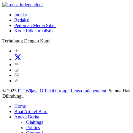
Indeks
Redaksi
Pedoman Media Siber
Kode Etik Jurnalistik
Terhubung Dengan Kami
© 2025
PT. Wijaya Official Group | Lensa Independent
. Semua Hak
Dilindungi.
Home
Buat Artikel Baru
Aneka Berita
Olahraga
Politics
Otomotif