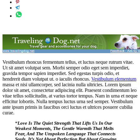
Vestibulum rhoncus fermentum tellus, et luctus neque rutrum vitae.
Ut sit amet volutpat sem. Morbi semper odio eget sem imperdiet,
gravida tempor sapien imperdiet. Sed egestas turpis odio, et
hendrerit diam volutpat ut. o iaculis rhoncus.
Vestibulum elementum
massa et nisi ullamcorper, sed lacinia nulla ultricies. Lorem ipsum
dolor sit amet, consectetur adipiscing elit. Praesent condimentum leo
vitae tellus sollicitudin, at varius tortor tempus. Nam in urna et neque
efficitur lobortis. Nulla tempus luctus urna sed semper. Vestibulum
ante ipsum primis in faucibus orci luctus et ultrices posuere cubilia
curae.
“Love Is The Quiet Strength That Lifts Us In Our
Weakest Moments, The Gentle Warmth That Melts
Fear, And The Unspoken Language That Connects
Souls. It’s Not About Perfection But About Growing,