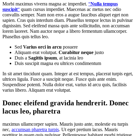
Morbi maximus viverra magna ac imperdiet.
“
Nulla tempus
suscipit
“
quam cursus imperdiet. Maecenas ac metus nec odio
convallis semper. Nam non eros a augue faucibus aliquet eget non
sapien. Cras quis interdum diam. Phasellus tempor lectus in pulvinar
dignissim. Sed eleifend massa quis ante sollicitudin, non accumsan
lorem laoreet. Nam auctor neque a libero fermentum ullamcorper.
Phasellus quis tellus leo.
Sed
Varius orci in arcu
posuere
Aliquam erat volutpat.
Curabitur neque
justo
Duis a
Sagittis ipsum
, at lacinia leo
Duis suscipit magna eu ultrices condimentum
In sit amet tincidunt quam. Integer at est tempus, placerat turpis eget,
ultrices ligula. Fusce a suscipit neque. Fusce quis ante enim.
Suspendisse potenti. Nulla dolor erat, varius id arcu quis, facilisis
varius libero. Aliquam erat volutpat.
Donec eleifend gravida hendrerit. Donec
lacus leo, pharetra
maximus ullamcorper sapien. Mauris justo ante, molestie eu turpis
nec,
accumsan pharetra turpis
. Ut eget pretium lacus. Mauris
porttitor in quam quis pulvinar. Pellentesque habitant morbi tristique