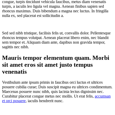
congue, turpis tincidunt vehicula faucibus, metus diam venenatis
turpis, a iaculis leo ligula vel magna. Aenean finibus sapien sed
rhoncus maximus. Duis bibendum a magna nec luctus. In fringilla
nulla ex, sed placerat est sollicitudin a.
Sed sed nibh tristique, facilisis felis ut, convallis dolor. Pellentesque
rhoncus tempus volutpat. Aenean placerat libero enim, nec blandit
sem tempor et. Aliquam diam ante, dapibus non gravida tempor,
sagittis nec nibh.
Mauris tempor elementum quam. Morbi
sit amet eros sit amet justo tempus
venenatis
Vestibulum ante ipsum primis in faucibus orci luctus et ultrices
posuere cubilia curae; Duis suscipit magna eu ultrices condimentum.
Maecenas posuere nunc nibh, quis lacinia lectus dignissim nec.
Curabitur placerat congue metus nec mollis. Ut erat felis,
accumsan
et orci posuere
, iaculis hendrerit nunc.