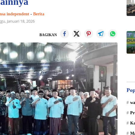
lainnya
nsa independent
-
Berita
gu, Januari 18, 2026
BAGIKAN
Pop
wa
Pr
Ka
Ma