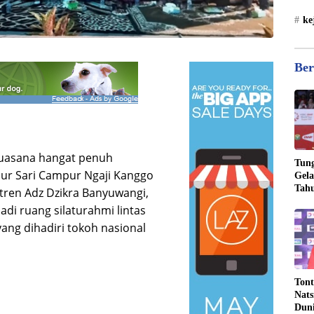
ke
Ber
uasana hangat penuh
Tung
ur Sari Campur Ngaji Kanggo
Gela
Tahu
ntren Adz Dzikra Banyuwangi,
Jona
adi ruang silaturahmi lintas
yang dihadiri tokoh nasional
Tont
Nats
Dun