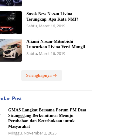
Sosok New Nissan Livina
Terungkap, Apa Kata NMI?
Sabtu, Maret 16, 2019
Aliansi Nissan-Mitsubishi
Luncurkan Livina Versi Mungil
Sabtu, Maret 16, 2019
Selengkapnya
ular Post
GMAS Langkat Bersama Forum PM Desa
1
Sicangggang Berkomitmen Menuju
Perubahan dan Keterbukaan untuk
Masyarakat
Minggu, November 2, 2025