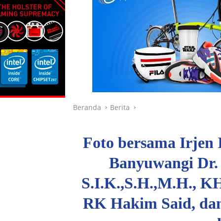
Beranda
Berita
Foto bersama Irjen 
Banyuwangi Dr.
S.I.K.,S.H.,M.H., 
RK Hakim Said, da