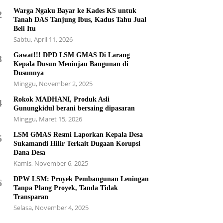
Warga Ngaku Bayar ke Kades KS untuk
2
Tanah DAS Tanjung Ibus, Kadus Tahu Jual
Beli Itu
Sabtu, April 11, 2026
Gawat!!! DPD LSM GMAS Di Larang
3
Kepala Dusun Meninjau Bangunan di
Dusunnya
Minggu, November 2, 2025
Rokok MADHANI, Produk Asli
4
Gunungkidul berani bersaing dipasaran
Minggu, Maret 15, 2026
LSM GMAS Resmi Laporkan Kepala Desa
5
Sukamandi Hilir Terkait Dugaan Korupsi
Dana Desa
Kamis, November 6, 2025
DPW LSM: Proyek Pembangunan Leningan
6
Tanpa Plang Proyek, Tanda Tidak
Transparan
Selasa, November 4, 2025