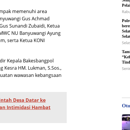
Semp
Pela
tampak memenuhi area
Rabu
Banyuwangi Gus Achmad
Polr
Gus Sunandi Zubaidi, Ketua
bere
Sela
a MWC NU Banyuwangi Ayung
Sela
m, serta Ketua KONI
Selas
Tamb
“Keb
adir Kepala Bakesbangpol
Tin
g Kesra HM. Lukman, S.Sos.,
Senin
enguatan wawasan kebangsaan
ntah Desa Datar ke
Oto
an Intimidasi Hambat