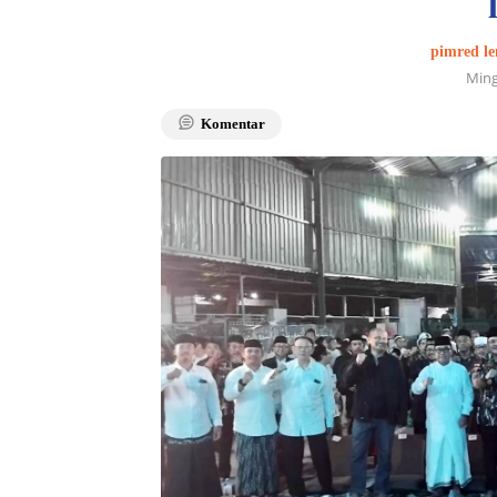
pimred le
Ming
Komentar