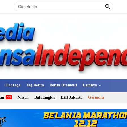
Olahraga
Tag Berita
Berita Otomotif
Lainnya
tan
Nissan
Bulutangkis
DKI Jakarta
Gerindra