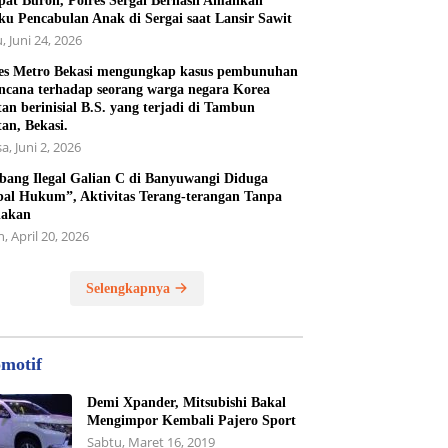
at Buron, Polres Sergai Berhasil Amankan
ku Pencabulan Anak di Sergai saat Lansir Sawit
, Juni 24, 2026
es Metro Bekasi mengungkap kasus pembunuhan
ncana terhadap seorang warga negara Korea
tan berinisial B.S. yang terjadi di Tambun
tan, Bekasi.
a, Juni 2, 2026
ang Ilegal Galian C di Banyuwangi Diduga
al Hukum”, Aktivitas Terang-terangan Tanpa
dakan
, April 20, 2026
Selengkapnya
motif
Demi Xpander, Mitsubishi Bakal
Mengimpor Kembali Pajero Sport
Sabtu, Maret 16, 2019