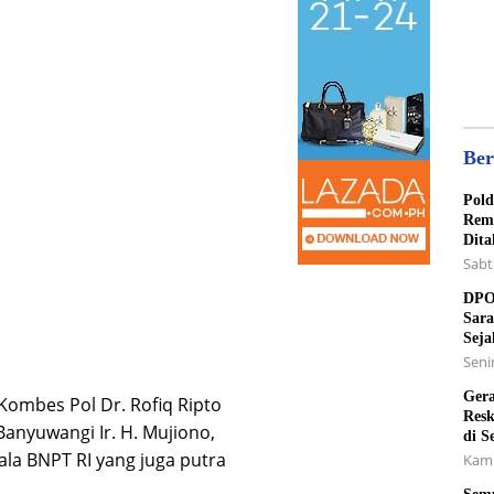
Ber
Pold
Rema
Dita
Sabt
DPO 
Sara
Seja
Senin
Gera
Kombes Pol Dr. Rofiq Ripto
Resk
 Banyuwangi Ir. H. Mujiono,
di S
pala BNPT RI yang juga putra
Kami