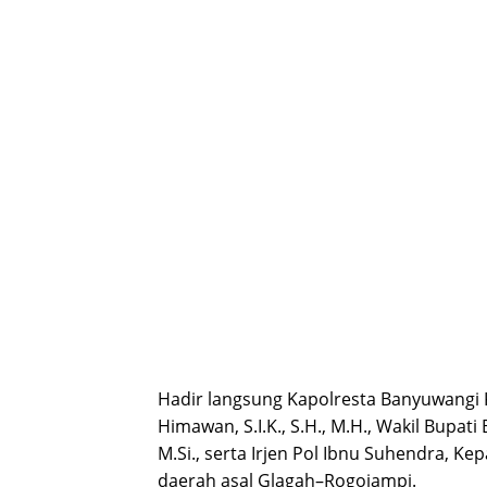
Hadir langsung Kapolresta Banyuwangi 
Himawan, S.I.K., S.H., M.H., Wakil Bupati
M.Si., serta Irjen Pol Ibnu Suhendra, Ke
daerah asal Glagah–Rogojampi.