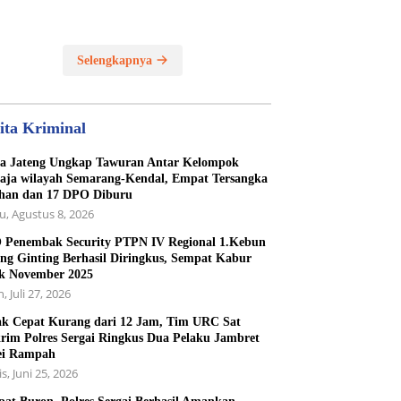
Selengkapnya
ita Kriminal
a Jateng Ungkap Tawuran Antar Kelompok
ja wilayah Semarang-Kendal, Empat Tersangka
han dan 17 DPO Diburu
u, Agustus 8, 2026
Penembak Security PTPN IV Regional 1.Kebun
ng Ginting Berhasil Diringkus, Sempat Kabur
k November 2025
, Juli 27, 2026
k Cepat Kurang dari 12 Jam, Tim URC Sat
rim Polres Sergai Ringkus Dua Pelaku Jambret
ei Rampah
s, Juni 25, 2026