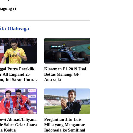
jagung ri
ita Olahraga
gal Putra Paceklik
Klasemen F1 2019 Usai
r All England 25
Bottas Menangi GP
n, Ini Saran Untuk
Australia
tan dkk
owi Ahmad/Liliyana
Pergantian Jitu Luis
ir Sabet Gelar Juara
Milla yang Mengantar
ia Kedua
Indonesia ke Semifinal