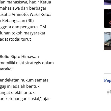
an mahasiswa, hadir Ketua
mahasiswa dari berbagai
gusaha Aminoto, Wakil Ketua
 Kebangsaan (RK)
anggota dan pengurus GM
uluhan tokoh masyarakat
adat (toda) turut
 Rofiq Ripto Himawan
emiliki nilai strategis dalam
arakat.
pendekatan hukum semata.
Pop
aji ini adalah bentuk
#
ngat efektif untuk
n ketenangan sosial,” ujar