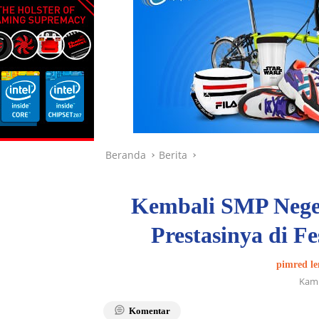
Beranda
Berita
Kembali SMP Nege
Prestasinya di F
pimred le
Kami
Komentar