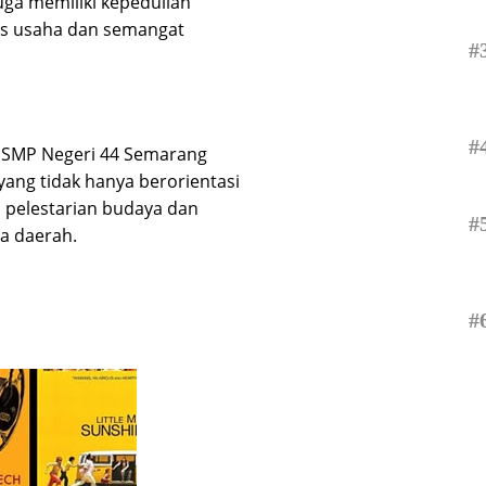
juga memiliki kepedulian
as usaha dan semangat
#
#
u, SMP Negeri 44 Semarang
ang tidak hanya berorientasi
 pelestarian budaya dan
#
a daerah.
#