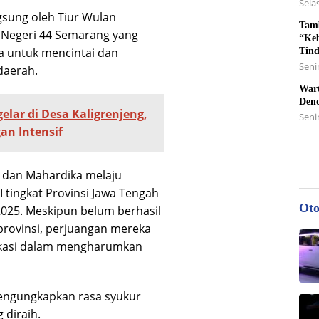
Selas
gsung oleh Tiur Wulan
Tamb
P Negeri 44 Semarang yang
“Keb
wa untuk mencintai dan
Tin
Senin
daerah.
Wart
Den
elar di Desa Kaligrenjeng,
Seni
n Intensif
n dan Mahardika melaju
 tingkat Provinsi Jawa Tengah
Oto
025. Meskipun belum berhasil
provinsi, perjuangan mereka
ikasi dalam mengharumkan
engungkapkan rasa syukur
 diraih.