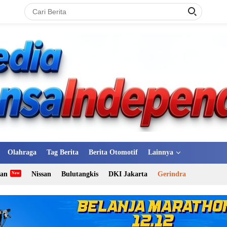
Olahraga
Tag Berita
Berita Otomotif
Lainnya
tan
Nissan
Bulutangkis
DKI Jakarta
Gerindra