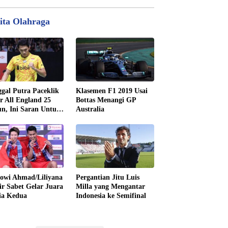
ita Olahraga
gal Putra Paceklik
Klasemen F1 2019 Usai
r All England 25
Bottas Menangi GP
n, Ini Saran Untuk
Australia
tan dkk
owi Ahmad/Liliyana
Pergantian Jitu Luis
ir Sabet Gelar Juara
Milla yang Mengantar
ia Kedua
Indonesia ke Semifinal