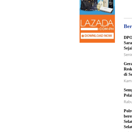
Ber
DPO 
Sara
Seja
Senin
Gera
Resk
di S
Kami
Semp
Pela
Rabu
Polr
bere
Sela
Sela