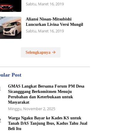
Sabtu, Maret 16, 2019
Aliansi Nissan-Mitsubishi
Luncurkan Livina Versi Mungil
Sabtu, Maret 16, 2019
Selengkapnya
ular Post
GMAS Langkat Bersama Forum PM Desa
1
Sicangggang Berkomitmen Menuju
Perubahan dan Keterbukaan untuk
Masyarakat
Minggu, November 2, 2025
Warga Ngaku Bayar ke Kades KS untuk
2
Tanah DAS Tanjung Ibus, Kadus Tahu Jual
Beli Itu