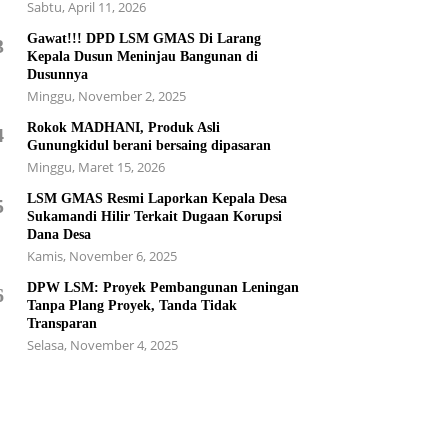
Sabtu, April 11, 2026
Gawat!!! DPD LSM GMAS Di Larang
3
Kepala Dusun Meninjau Bangunan di
Dusunnya
Minggu, November 2, 2025
Rokok MADHANI, Produk Asli
4
Gunungkidul berani bersaing dipasaran
Minggu, Maret 15, 2026
LSM GMAS Resmi Laporkan Kepala Desa
5
Sukamandi Hilir Terkait Dugaan Korupsi
Dana Desa
Kamis, November 6, 2025
DPW LSM: Proyek Pembangunan Leningan
6
Tanpa Plang Proyek, Tanda Tidak
Transparan
Selasa, November 4, 2025