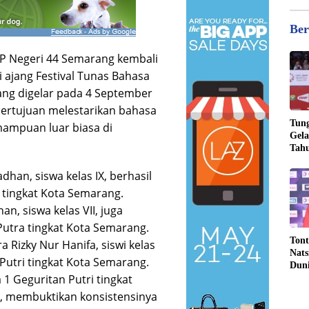
Ber
 Negeri 44 Semarang kembali
ajang Festival Tunas Bahasa
yang digelar pada 4 September
bertujuan melestarikan bahasa
Tung
mampuan luar biasa di
Gela
Tahu
Jona
han, siswa kelas IX, berhasil
a tingkat Kota Semarang.
, siswa kelas VII, juga
Putra tingkat Kota Semarang.
Tont
a Rizky Nur Hanifa, siswi kelas
Nats
 Putri tingkat Kota Semarang.
Dun
 1 Geguritan Putri tingkat
, membuktikan konsistensinya