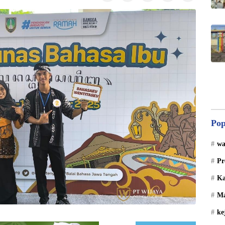
Pop
wa
Pr
Ka
Ma
ke