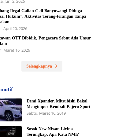
a, Juni 2, 2026
ang Ilegal Galian C di Banyuwangi Diduga
al Hukum”, Aktivitas Terang-terangan Tanpa
dakan
, April 20, 2026
awan OTT Dibidik, Pengacara Sebut Ada Unsur
dam
n, Maret 16, 2026
Selengkapnya
motif
Demi Xpander, Mitsubishi Bakal
Mengimpor Kembali Pajero Sport
Sabtu, Maret 16, 2019
Sosok New Nissan Livina
Terungkap, Apa Kata NMI?