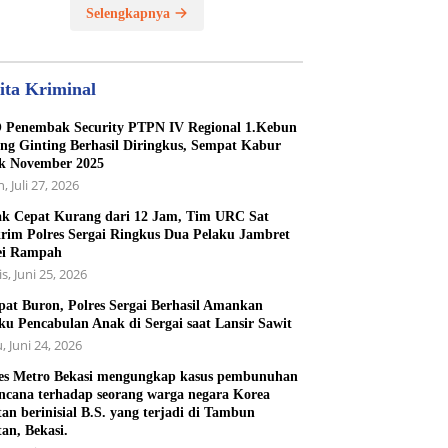
Selengkapnya
ita Kriminal
Penembak Security PTPN IV Regional 1.Kebun
ng Ginting Berhasil Diringkus, Sempat Kabur
k November 2025
, Juli 27, 2026
k Cepat Kurang dari 12 Jam, Tim URC Sat
rim Polres Sergai Ringkus Dua Pelaku Jambret
ei Rampah
s, Juni 25, 2026
at Buron, Polres Sergai Berhasil Amankan
ku Pencabulan Anak di Sergai saat Lansir Sawit
, Juni 24, 2026
es Metro Bekasi mengungkap kasus pembunuhan
ncana terhadap seorang warga negara Korea
tan berinisial B.S. yang terjadi di Tambun
tan, Bekasi.