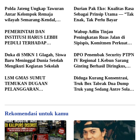
Bau Menyengat hingga Suara
TAHUN, DPD IWOI KOTA
Mesin di Malam Hari
SEMARANG DESAK
Polda Jateng Ungkap Tawuran
Durian Pak Eko: Kualitas Rasa
TRANSPARANSI DAN
Antar Kelompok Remaja
Sebagai Prinsip Utama — “Tak
PEMERIKSAAN
wilayah Semarang-Kendal,
Enak, Tak Perlu Bayar
MENYELURUH
Empat Tersangka Ditahan dan
17 DPO Diburu
PEMERINTAH DAN
Wabup Adlin Tinjau
INSTITUSI HARUS LEBIH
Peningkatan Ruas Jalan di
PEDULI TERHADAP
Sipispis, Komitmen Perkuat
JURNALIS SEBAGAI MITRA
Konektivitas Wilayah di Sergai
STRATEGIS PEMBANGUNAN
Duka di SMKN 1 Glagah, Siswa
DPO Penembak Security PTPN
Baru Meninggal Dunia Setelah
IV Regional 1.Kebun Sarang
Mengikuti Kegiatan Sekolah
Ginting Berhasil Diringkus,
Sempat Kabur Sejak November
2025
LSM GMAS SUMUT
Diduga Kurang Konsentrasi,
TEMUKAN DUGAAN
Truk Box Tabrak Dua Dump
PELANGGARAN
Truk yang Sedang Antre Solar
SWAKELOLA PROYEK Rp690
di Jalan Medan–Tebing Tinggi
JUTA DI SERGAI:
DIBORONGKAN KE PIHAK
LUAR DESA, PEKERJA
Rekomendasi untuk kamu
DIBAYAR Rp90 RIBU