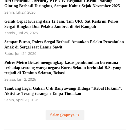
DPO Penembak Security PTPN IV Regional 1.Kebun Sarang
Ginting Berhasil Diringkus, Sempat Kabur Sejak November 2025
Senin, Juli 27, 2026
Gerak Cepat Kurang dari 12 Jam, Tim URC Sat Reskrim Polres
Sergai Ringkus Dua Pelaku Jambret di Sei Rampah
Kamis, Juni 25, 2026
Sempat Buron, Polres Sergai Berhasil Amankan Pelaku Pencabulan
Anak di Sergai saat Lansir Sawit
Rabu, Juni 24, 2026
Polres Metro Bekasi mengungkap kasus pembunuhan berencana
terhadap seorang warga negara Korea Selatan berinisial B.S. yang
terjadi di Tambun Selatan, Bekasi.
Selasa, Juni 2, 2026
Tambang Ilegal Galian C di Banyuwangi Diduga “Kebal Hukum”,
Aktivitas Terang-terangan Tanpa Tindakan
Senin, April 20, 2026
Selengkapnya