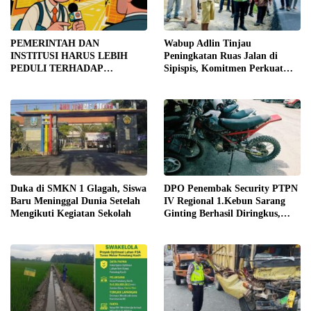
PEMERINTAH DAN
Wabup Adlin Tinjau
INSTITUSI HARUS LEBIH
Peningkatan Ruas Jalan di
PEDULI TERHADAP
Sipispis, Komitmen Perkuat
JURNALIS SEBAGAI MITRA
Konektivitas Wilayah di Sergai
STRATEGIS PEMBANGUNAN
Duka di SMKN 1 Glagah, Siswa
DPO Penembak Security PTPN
Baru Meninggal Dunia Setelah
IV Regional 1.Kebun Sarang
Mengikuti Kegiatan Sekolah
Ginting Berhasil Diringkus,
Sempat Kabur Sejak November
2025