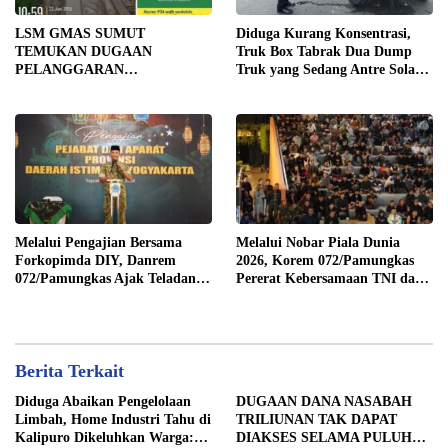
LSM GMAS SUMUT
Diduga Kurang Konsentrasi,
TEMUKAN DUGAAN
Truk Box Tabrak Dua Dump
PELANGGARAN
Truk yang Sedang Antre Solar
SWAKELOLA PROYEK Rp690
di Jalan Medan–Tebing Tinggi
JUTA DI SERGAI:
DIBORONGKAN KE PIHAK
LUAR DESA, PEKERJA
DIBAYAR Rp90 RIBU
Melalui Pengajian Bersama
Melalui Nobar Piala Dunia
Forkopimda DIY, Danrem
2026, Korem 072/Pamungkas
072/Pamungkas Ajak Teladani
Pererat Kebersamaan TNI dan
Semangat Juang Pangeran
masyarakat sekitar
Diponegoro
Berita Terkait
Diduga Abaikan Pengelolaan
DUGAAN DANA NASABAH
Limbah, Home Industri Tahu di
TRILIUNAN TAK DAPAT
Kalipuro Dikeluhkan Warga:
DIAKSES SELAMA PULUHAN