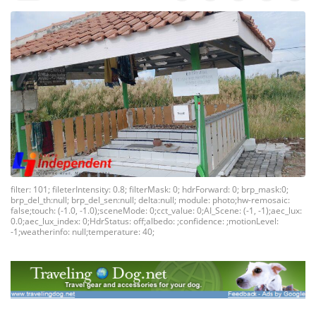
filter: 101; fileterIntensity: 0.8; filterMask: 0; hdrForward: 0; brp_mask:0;
brp_del_th:null; brp_del_sen:null; delta:null; module: photo;hw-remosaic:
false;touch: (-1.0, -1.0);sceneMode: 0;cct_value: 0;AI_Scene: (-1, -1);aec_lux:
0.0;aec_lux_index: 0;HdrStatus: off;albedo: ;confidence: ;motionLevel:
-1;weatherinfo: null;temperature: 40;