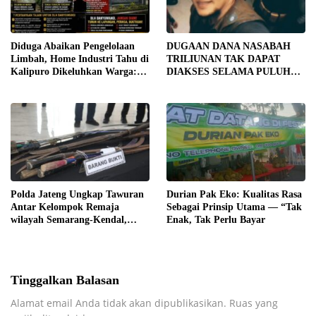
Diduga Abaikan Pengelolaan
DUGAAN DANA NASABAH
Limbah, Home Industri Tahu di
TRILIUNAN TAK DAPAT
Kalipuro Dikeluhkan Warga:
DIAKSES SELAMA PULUHAN
Bau Menyengat hingga Suara
TAHUN, DPD IWOI KOTA
Mesin di Malam Hari
SEMARANG DESAK
TRANSPARANSI DAN
PEMERIKSAAN
MENYELURUH
Polda Jateng Ungkap Tawuran
Durian Pak Eko: Kualitas Rasa
Antar Kelompok Remaja
Sebagai Prinsip Utama — “Tak
wilayah Semarang-Kendal,
Enak, Tak Perlu Bayar
Empat Tersangka Ditahan dan
17 DPO Diburu
Tinggalkan Balasan
Alamat email Anda tidak akan dipublikasikan.
Ruas yang