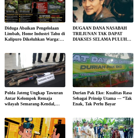
Diduga Abaikan Pengelolaan
DUGAAN DANA NASABAH
Limbah, Home Industri Tahu di
TRILIUNAN TAK DAPAT
Kalipuro Dikeluhkan Warga:
DIAKSES SELAMA PULUHAN
Bau Menyengat hingga Suara
TAHUN, DPD IWOI KOTA
Mesin di Malam Hari
SEMARANG DESAK
TRANSPARANSI DAN
PEMERIKSAAN
MENYELURUH
Polda Jateng Ungkap Tawuran
Durian Pak Eko: Kualitas Rasa
Antar Kelompok Remaja
Sebagai Prinsip Utama — “Tak
wilayah Semarang-Kendal,
Enak, Tak Perlu Bayar
Empat Tersangka Ditahan dan
17 DPO Diburu