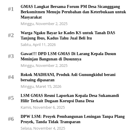
GMAS Langkat Bersama Forum PM Desa Sicangggang
#1
Berkomitmen Menuju Perubahan dan Keterbukaan untuk
Masyarakat
Minggu, November 2, 2025
Warga Ngaku Bayar ke Kades KS untuk Tanah DAS
#2
Tanjung Ibus, Kadus Tahu Jual Beli Itu
Sabtu, April 11, 2026
Gawat!!! DPD LSM GMAS Di Larang Kepala Dusun
#3
Meninjau Bangunan di Dusunnya
Minggu, November 2, 2025
Rokok MADHANI, Produk Asli Gunungkidul berani
#4
bersaing dipasaran
Minggu, Maret 15, 2026
LSM GMAS Resmi Laporkan Kepala Desa Sukamandi
#5
Hilir Terkait Dugaan Korupsi Dana Desa
Kamis, November 6, 2025
DPW LSM: Proyek Pembangunan Leningan Tanpa Plang
#6
Proyek, Tanda Tidak Transparan
Selasa, November 4, 2025