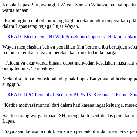
Kepala Lapas Banyuwangi, I Wayan Nurasta Wibawa, menyampaikan ba
warga binaan.
“Kami ingin memberikan ruang bagi mereka untuk menyegarkan pikira
dalam Lapas tetap terjaga,” ujar Wayan.
READ
Istri Letjen TNI Widi Prasetijono Diperiksa Hakim Tipikor
Wayan menjelaskan bahwa pemilihan film bertema ibu bertujuan sebag
memutar kembali ingatan mereka akan rumah dan keluarga.
“Tujuannya agar warga binaan dapat menyadari kesalahan masa lalu 
orang tercinta,” tambahnya.
Melalui sentuhan emosional ini, pihak Lapas Banyuwangi berharap 
sungguh.
READ
DPO Penembak Security PTPN IV Regional 1.Kebun Saran
“Ketika motivasi muncul dari dalam hati karena ingat keluarga, mere
Salah seorang warga binaan, SH, mengaku tersentuh atas pemutaran f
Lapas.
“Saya akan berusaha untuk terus memperbaiki diri dan membawa peru