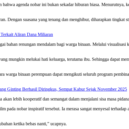
hwa agenda nobar ini bukan sekadar hiburan biasa. Menurutnya, kegi
n. Dengan suasana yang tenang dan menghibur, diharapkan tingkat str
 Terkait Aliran Dana Miliaran
ai bahan renungan mendalam bagi warga binaan. Melalui visualisasi ka
yang mungkin melukai hati keluarga, terutama ibu. Sehingga dapat me
para warga binaan perempuan dapat mengikuti seluruh program pembin
g Ginting Berhasil Diringkus, Sempat Kabur Sejak November 2025
ka akan lebih kooperatif dan semangat dalam menjalani sisa masa pida
ilm pada nobar inspiratif tersebut. Ia merasa sangat menyesal terhad
bahan ketika bebas nanti,” ucapnya.