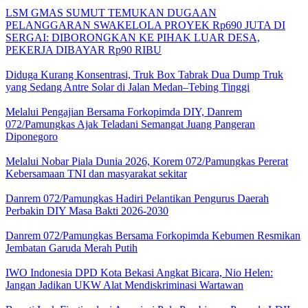
LSM GMAS SUMUT TEMUKAN DUGAAN
PELANGGARAN SWAKELOLA PROYEK Rp690 JUTA DI
SERGAI: DIBORONGKAN KE PIHAK LUAR DESA,
PEKERJA DIBAYAR Rp90 RIBU
Diduga Kurang Konsentrasi, Truk Box Tabrak Dua Dump Truk
yang Sedang Antre Solar di Jalan Medan–Tebing Tinggi
Melalui Pengajian Bersama Forkopimda DIY, Danrem
072/Pamungkas Ajak Teladani Semangat Juang Pangeran
Diponegoro
Melalui Nobar Piala Dunia 2026, Korem 072/Pamungkas Pererat
Kebersamaan TNI dan masyarakat sekitar
Danrem 072/Pamungkas Hadiri Pelantikan Pengurus Daerah
Perbakin DIY Masa Bakti 2026-2030
Danrem 072/Pamungkas Bersama Forkopimda Kebumen Resmikan
Jembatan Garuda Merah Putih
IWO Indonesia DPD Kota Bekasi Angkat Bicara, Nio Helen:
Jangan Jadikan UKW Alat Mendiskriminasi Wartawan