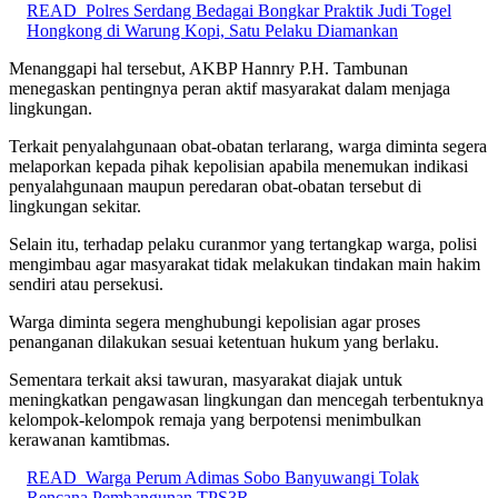
READ
Polres Serdang Bedagai Bongkar Praktik Judi Togel
Hongkong di Warung Kopi, Satu Pelaku Diamankan
Menanggapi hal tersebut, AKBP Hannry P.H. Tambunan
menegaskan pentingnya peran aktif masyarakat dalam menjaga
lingkungan.
Terkait penyalahgunaan obat-obatan terlarang, warga diminta segera
melaporkan kepada pihak kepolisian apabila menemukan indikasi
penyalahgunaan maupun peredaran obat-obatan tersebut di
lingkungan sekitar.
Selain itu, terhadap pelaku curanmor yang tertangkap warga, polisi
mengimbau agar masyarakat tidak melakukan tindakan main hakim
sendiri atau persekusi.
Warga diminta segera menghubungi kepolisian agar proses
penanganan dilakukan sesuai ketentuan hukum yang berlaku.
Sementara terkait aksi tawuran, masyarakat diajak untuk
meningkatkan pengawasan lingkungan dan mencegah terbentuknya
kelompok-kelompok remaja yang berpotensi menimbulkan
kerawanan kamtibmas.
READ
Warga Perum Adimas Sobo Banyuwangi Tolak
Rencana Pembangunan TPS3R