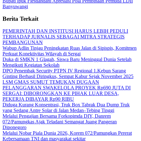
Bupati Ipuk Fiestiandani Apresiasi Pola Pembinaan Pemuda LDII
Banyuwangi
Berita Terkait
PEMERINTAH DAN INSTITUSI HARUS LEBIH PEDULI
TERHADAP JURNALIS SEBAGAI MITRA STRATEGIS
PEMBANGUNAN
Wabup Adlin Tinjau Peningkatan Ruas Jalan di Sipispis, Komitmen
Perkuat Konektivitas Wilayah di Sergai
Duka di SMKN 1 Glagah, Siswa Baru Meninggal Dunia Setelah
Mengikuti Kegiatan Sekolah
DPO Penembak Security PTPN IV Regional 1.Kebun Sarang
Ginting Berhasil Diringkus, Sempat Kabur Sejak November 2025
LSM GMAS SUMUT TEMUKAN DUGAAN
PELANGGARAN SWAKELOLA PROYEK Rp690 JUTA DI
SERGAI: DIBORONGKAN KE PIHAK LUAR DESA,
PEKERJA DIBAYAR Rp90 RIBU
Diduga Kurang Konsentrasi, Truk Box Tabrak Dua Dump Truk
yang Sedang Antre Solar di Jalan Medan–Tebing Tinggi
Melalui Pengajian Bersama Forkopimda DIY, Danrem
072/Pamungkas Ajak Teladani Semangat Juang Pangeran
Diponegoro
Melalui Nobar Piala Dunia 2026, Korem 072/Pamungkas Pererat
Kebersamaan TNI dan masyarakat sekitar