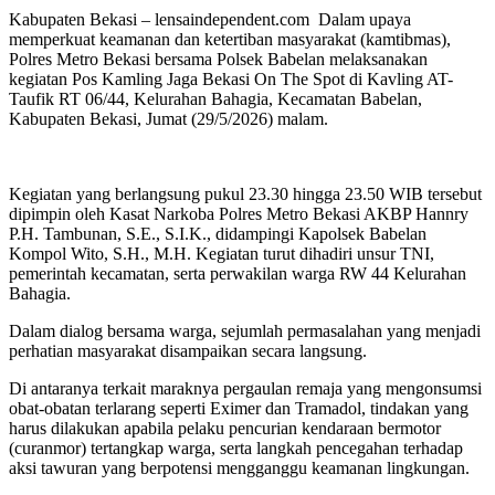
Kabupaten Bekasi – lensaindependent.com Dalam upaya
memperkuat keamanan dan ketertiban masyarakat (kamtibmas),
Polres Metro Bekasi bersama Polsek Babelan melaksanakan
kegiatan Pos Kamling Jaga Bekasi On The Spot di Kavling AT-
Taufik RT 06/44, Kelurahan Bahagia, Kecamatan Babelan,
Kabupaten Bekasi, Jumat (29/5/2026) malam.
Kegiatan yang berlangsung pukul 23.30 hingga 23.50 WIB tersebut
dipimpin oleh Kasat Narkoba Polres Metro Bekasi AKBP Hannry
P.H. Tambunan, S.E., S.I.K., didampingi Kapolsek Babelan
Kompol Wito, S.H., M.H. Kegiatan turut dihadiri unsur TNI,
pemerintah kecamatan, serta perwakilan warga RW 44 Kelurahan
Bahagia.
Dalam dialog bersama warga, sejumlah permasalahan yang menjadi
perhatian masyarakat disampaikan secara langsung.
Di antaranya terkait maraknya pergaulan remaja yang mengonsumsi
obat-obatan terlarang seperti Eximer dan Tramadol, tindakan yang
harus dilakukan apabila pelaku pencurian kendaraan bermotor
(curanmor) tertangkap warga, serta langkah pencegahan terhadap
aksi tawuran yang berpotensi mengganggu keamanan lingkungan.