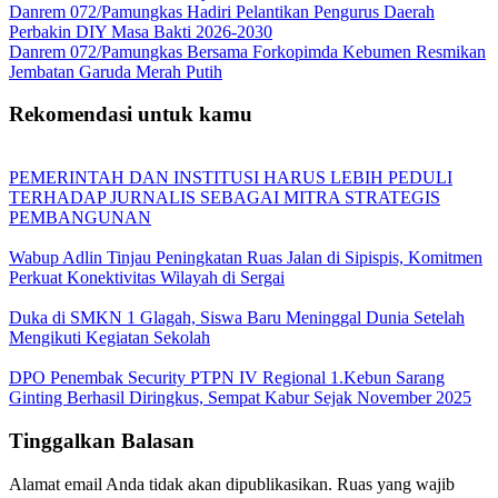
Danrem 072/Pamungkas Hadiri Pelantikan Pengurus Daerah
Perbakin DIY Masa Bakti 2026-2030
Danrem 072/Pamungkas Bersama Forkopimda Kebumen Resmikan
Jembatan Garuda Merah Putih
Rekomendasi untuk kamu
PEMERINTAH DAN INSTITUSI HARUS LEBIH PEDULI
TERHADAP JURNALIS SEBAGAI MITRA STRATEGIS
PEMBANGUNAN
Wabup Adlin Tinjau Peningkatan Ruas Jalan di Sipispis, Komitmen
Perkuat Konektivitas Wilayah di Sergai
Duka di SMKN 1 Glagah, Siswa Baru Meninggal Dunia Setelah
Mengikuti Kegiatan Sekolah
DPO Penembak Security PTPN IV Regional 1.Kebun Sarang
Ginting Berhasil Diringkus, Sempat Kabur Sejak November 2025
Tinggalkan Balasan
Alamat email Anda tidak akan dipublikasikan.
Ruas yang wajib