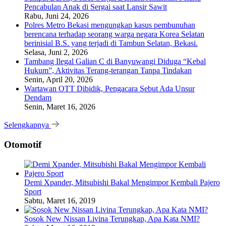
Pencabulan Anak di Sergai saat Lansir Sawit
Rabu, Juni 24, 2026
Polres Metro Bekasi mengungkap kasus pembunuhan
berencana terhadap seorang warga negara Korea Selatan
berinisial B.S. yang terjadi di Tambun Selatan, Bekasi.
Selasa, Juni 2, 2026
Tambang Ilegal Galian C di Banyuwangi Diduga “Kebal
Hukum”, Aktivitas Terang-terangan Tanpa Tindakan
Senin, April 20, 2026
Wartawan OTT Dibidik, Pengacara Sebut Ada Unsur
Dendam
Senin, Maret 16, 2026
Selengkapnya
Otomotif
Demi Xpander, Mitsubishi Bakal Mengimpor Kembali Pajero
Sport
Sabtu, Maret 16, 2019
Sosok New Nissan Livina Terungkap, Apa Kata NMI?