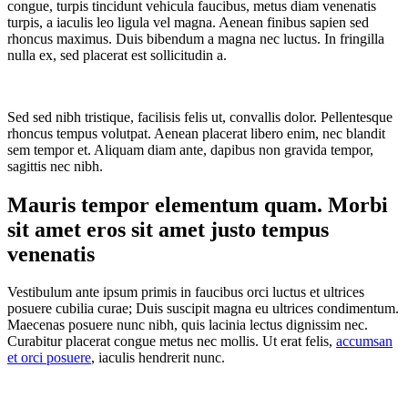
congue, turpis tincidunt vehicula faucibus, metus diam venenatis
turpis, a iaculis leo ligula vel magna. Aenean finibus sapien sed
rhoncus maximus. Duis bibendum a magna nec luctus. In fringilla
nulla ex, sed placerat est sollicitudin a.
Sed sed nibh tristique, facilisis felis ut, convallis dolor. Pellentesque
rhoncus tempus volutpat. Aenean placerat libero enim, nec blandit
sem tempor et. Aliquam diam ante, dapibus non gravida tempor,
sagittis nec nibh.
Mauris tempor elementum quam. Morbi
sit amet eros sit amet justo tempus
venenatis
Vestibulum ante ipsum primis in faucibus orci luctus et ultrices
posuere cubilia curae; Duis suscipit magna eu ultrices condimentum.
Maecenas posuere nunc nibh, quis lacinia lectus dignissim nec.
Curabitur placerat congue metus nec mollis. Ut erat felis,
accumsan
et orci posuere
, iaculis hendrerit nunc.