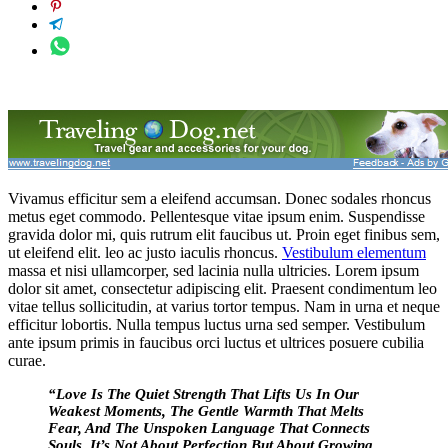
Vivamus efficitur sem a eleifend accumsan. Donec sodales rhoncus
metus eget commodo. Pellentesque vitae ipsum enim. Suspendisse
gravida dolor mi, quis rutrum elit faucibus ut. Proin eget finibus sem,
ut eleifend elit. leo ac justo iaculis rhoncus.
Vestibulum elementum
massa et nisi ullamcorper, sed lacinia nulla ultricies. Lorem ipsum
dolor sit amet, consectetur adipiscing elit. Praesent condimentum leo
vitae tellus sollicitudin, at varius tortor tempus. Nam in urna et neque
efficitur lobortis. Nulla tempus luctus urna sed semper. Vestibulum
ante ipsum primis in faucibus orci luctus et ultrices posuere cubilia
curae.
“Love Is The Quiet Strength That Lifts Us In Our
Weakest Moments, The Gentle Warmth That Melts
Fear, And The Unspoken Language That Connects
Souls. It’s Not About Perfection But About Growing,