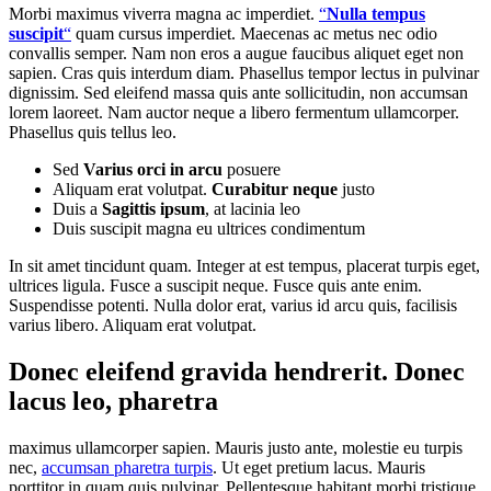
Morbi maximus viverra magna ac imperdiet.
“
Nulla tempus
suscipit
“
quam cursus imperdiet. Maecenas ac metus nec odio
convallis semper. Nam non eros a augue faucibus aliquet eget non
sapien. Cras quis interdum diam. Phasellus tempor lectus in pulvinar
dignissim. Sed eleifend massa quis ante sollicitudin, non accumsan
lorem laoreet. Nam auctor neque a libero fermentum ullamcorper.
Phasellus quis tellus leo.
Sed
Varius orci in arcu
posuere
Aliquam erat volutpat.
Curabitur neque
justo
Duis a
Sagittis ipsum
, at lacinia leo
Duis suscipit magna eu ultrices condimentum
In sit amet tincidunt quam. Integer at est tempus, placerat turpis eget,
ultrices ligula. Fusce a suscipit neque. Fusce quis ante enim.
Suspendisse potenti. Nulla dolor erat, varius id arcu quis, facilisis
varius libero. Aliquam erat volutpat.
Donec eleifend gravida hendrerit. Donec
lacus leo, pharetra
maximus ullamcorper sapien. Mauris justo ante, molestie eu turpis
nec,
accumsan pharetra turpis
. Ut eget pretium lacus. Mauris
porttitor in quam quis pulvinar. Pellentesque habitant morbi tristique