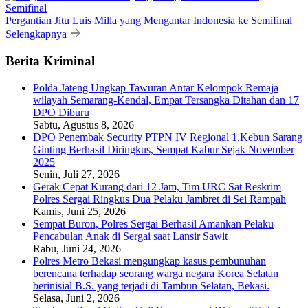
Pergantian Jitu Luis Milla yang Mengantar Indonesia ke Semifinal
Selengkapnya
Berita Kriminal
Polda Jateng Ungkap Tawuran Antar Kelompok Remaja
wilayah Semarang-Kendal, Empat Tersangka Ditahan dan 17
DPO Diburu
Sabtu, Agustus 8, 2026
DPO Penembak Security PTPN IV Regional 1.Kebun Sarang
Ginting Berhasil Diringkus, Sempat Kabur Sejak November
2025
Senin, Juli 27, 2026
Gerak Cepat Kurang dari 12 Jam, Tim URC Sat Reskrim
Polres Sergai Ringkus Dua Pelaku Jambret di Sei Rampah
Kamis, Juni 25, 2026
Sempat Buron, Polres Sergai Berhasil Amankan Pelaku
Pencabulan Anak di Sergai saat Lansir Sawit
Rabu, Juni 24, 2026
Polres Metro Bekasi mengungkap kasus pembunuhan
berencana terhadap seorang warga negara Korea Selatan
berinisial B.S. yang terjadi di Tambun Selatan, Bekasi.
Selasa, Juni 2, 2026