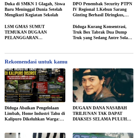
STRATEGIS PEMBANGUNAN
Duka di SMKN 1 Glagah, Siswa
DPO Penembak Security PTPN
Baru Meninggal Dunia Setelah
IV Regional 1.Kebun Sarang
Mengikuti Kegiatan Sekolah
Ginting Berhasil Diringkus,
Sempat Kabur Sejak November
2025
LSM GMAS SUMUT
Diduga Kurang Konsentrasi,
TEMUKAN DUGAAN
Truk Box Tabrak Dua Dump
PELANGGARAN
Truk yang Sedang Antre Solar
SWAKELOLA PROYEK Rp690
di Jalan Medan–Tebing Tinggi
JUTA DI SERGAI:
DIBORONGKAN KE PIHAK
LUAR DESA, PEKERJA
Rekomendasi untuk kamu
DIBAYAR Rp90 RIBU
Diduga Abaikan Pengelolaan
DUGAAN DANA NASABAH
Limbah, Home Industri Tahu di
TRILIUNAN TAK DAPAT
Kalipuro Dikeluhkan Warga:
DIAKSES SELAMA PULUHAN
Bau Menyengat hingga Suara
TAHUN, DPD IWOI KOTA
Mesin di Malam Hari
SEMARANG DESAK
TRANSPARANSI DAN