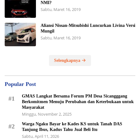
NMI?
Sabtu, Maret 16, 2019
Aliansi Nissan-Mitsubishi Luncurkan Livina Versi
Mungil
Sabtu, Maret 16, 2019
Selengkapnya
Popular Post
GMAS Langkat Bersama Forum PM Desa Sicangggang
#1
Berkomitmen Menuju Perubahan dan Keterbukaan untuk
Masyarakat
Minggu, November 2, 2025
Warga Ngaku Bayar ke Kades KS untuk Tanah DAS
#2
Tanjung Ibus, Kadus Tahu Jual Beli Itu
Sabtu, April 11, 2026