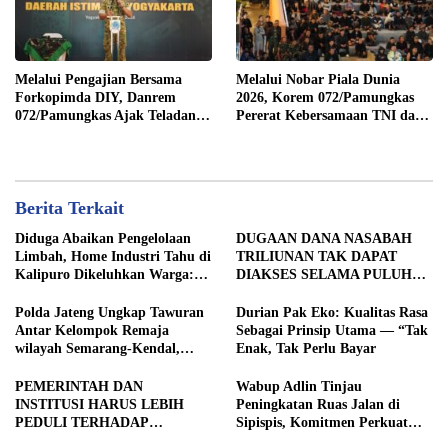
Melalui Pengajian Bersama
Melalui Nobar Piala Dunia
Forkopimda DIY, Danrem
2026, Korem 072/Pamungkas
072/Pamungkas Ajak Teladani
Pererat Kebersamaan TNI dan
Semangat Juang Pangeran
masyarakat sekitar
Diponegoro
Berita Terkait
Diduga Abaikan Pengelolaan
DUGAAN DANA NASABAH
Limbah, Home Industri Tahu di
TRILIUNAN TAK DAPAT
Kalipuro Dikeluhkan Warga:
DIAKSES SELAMA PULUHAN
Bau Menyengat hingga Suara
TAHUN, DPD IWOI KOTA
Mesin di Malam Hari
SEMARANG DESAK
Polda Jateng Ungkap Tawuran
Durian Pak Eko: Kualitas Rasa
TRANSPARANSI DAN
Antar Kelompok Remaja
Sebagai Prinsip Utama — “Tak
PEMERIKSAAN
wilayah Semarang-Kendal,
Enak, Tak Perlu Bayar
MENYELURUH
Empat Tersangka Ditahan dan
17 DPO Diburu
PEMERINTAH DAN
Wabup Adlin Tinjau
INSTITUSI HARUS LEBIH
Peningkatan Ruas Jalan di
PEDULI TERHADAP
Sipispis, Komitmen Perkuat
JURNALIS SEBAGAI MITRA
Konektivitas Wilayah di Sergai