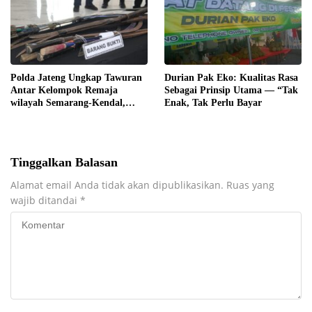
PEMERIKSAAN
MENYELURUH
Polda Jateng Ungkap Tawuran
Durian Pak Eko: Kualitas Rasa
Antar Kelompok Remaja
Sebagai Prinsip Utama — “Tak
wilayah Semarang-Kendal,
Enak, Tak Perlu Bayar
Empat Tersangka Ditahan dan
17 DPO Diburu
Tinggalkan Balasan
Alamat email Anda tidak akan dipublikasikan.
Ruas yang
wajib ditandai
*