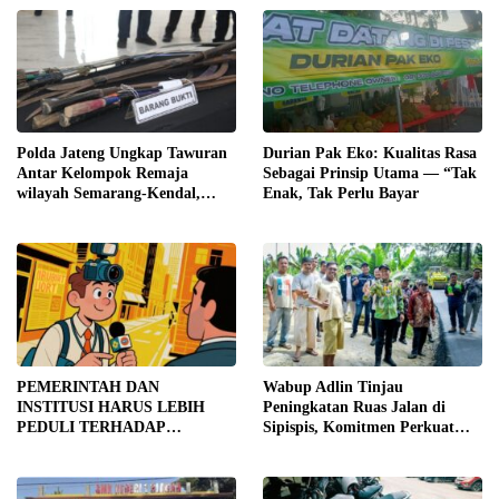
Mesin di Malam Hari
SEMARANG DESAK
TRANSPARANSI DAN
PEMERIKSAAN
MENYELURUH
Polda Jateng Ungkap Tawuran
Durian Pak Eko: Kualitas Rasa
Antar Kelompok Remaja
Sebagai Prinsip Utama — “Tak
wilayah Semarang-Kendal,
Enak, Tak Perlu Bayar
Empat Tersangka Ditahan dan
17 DPO Diburu
PEMERINTAH DAN
Wabup Adlin Tinjau
INSTITUSI HARUS LEBIH
Peningkatan Ruas Jalan di
PEDULI TERHADAP
Sipispis, Komitmen Perkuat
JURNALIS SEBAGAI MITRA
Konektivitas Wilayah di Sergai
STRATEGIS PEMBANGUNAN