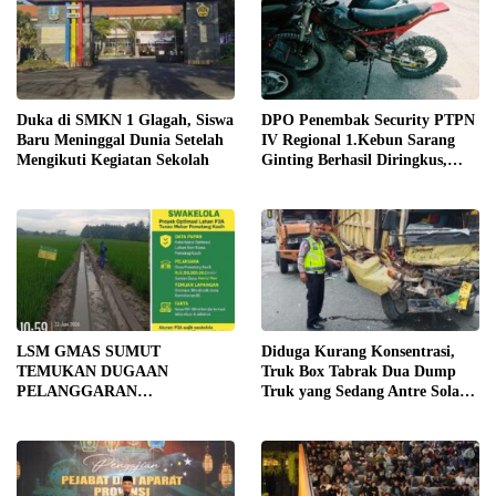
Duka di SMKN 1 Glagah, Siswa
DPO Penembak Security PTPN
Baru Meninggal Dunia Setelah
IV Regional 1.Kebun Sarang
Mengikuti Kegiatan Sekolah
Ginting Berhasil Diringkus,
Sempat Kabur Sejak November
2025
LSM GMAS SUMUT
Diduga Kurang Konsentrasi,
TEMUKAN DUGAAN
Truk Box Tabrak Dua Dump
PELANGGARAN
Truk yang Sedang Antre Solar
SWAKELOLA PROYEK Rp690
di Jalan Medan–Tebing Tinggi
JUTA DI SERGAI:
DIBORONGKAN KE PIHAK
LUAR DESA, PEKERJA
DIBAYAR Rp90 RIBU